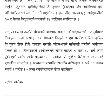
गरिसकेको छ । सन् २००८ पछि आर्थिक संकट बेहोर्दै आएको जीएमआरले
स्वपुँजी जुटाउन इलेक्ट्रिसिटी डे फ्रान्स (ईडीएफ) सँग स्वामित्वमा कुरा
नमिलेपछि उसले लगानी नगर्ने भएको छ । हाल जीएमआरको ६३, आईएफसीको
१० र नेपाल विद्युत् प्राधिकरणको २७ प्रतिशत स्वामित्व छ ।
सन् २००८ मा ऊर्जाले विश्वव्यापी बोलपत्र आह्वान गर्दा जीएमआरले १२ प्रतिशत
निःशुल्क ऊर्जा अर्थात् १०८ मेगावाट बिजुली र २७ प्रतिशत बिना दायित्व
निःशुल्क सेयर दिने प्रस्ताव गरेपछि जीएमआरले माथिल्लो कर्णाली आयोजना
पाएको हो । जीएमआरले आयोजनाको लागत बढाएर १ खर्ब ४० अर्ब रुपैयाँ
पु¥याएको आरोप खेप्दै आएको छ । आयोजनाले सुर्खेत, दैलेख र अछामलाई
प्रभावित बनाउनेछ । आयोजना प्रभावित स्थानीय बासिन्दाले १ अर्ब ६० करोड
रुपैयाँ १ करोड ६० लाख रुपैयाँबराबरको सेयर पाउनेछन् ।
स्रोत :कारोबार