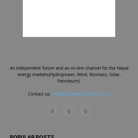
An independent forum and an on-line channel for the Nepal
energy markets(Hydropower, Wind, Biomass, Solar,
Petroleum).
Contact us:
info@nepalenergyforum.com
POPULAR POSTS