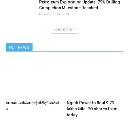
Petroleum Exploration Update: 79% Drilling
Completion Milestone Reached
November 14, 2024
Load more
HOT NEWS
भारतको एकाधिकारलाई पीटीएले काटेको
Ngadi Power to float 9.73
छ
lakhs kitta IPO shares from
today;...