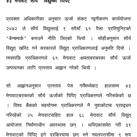
४३ मेगावाट सौर्य विद्युत्को पिपिए
प्रवक्ता अधिकारीका अनुसार ऊर्जा संकट न्यूनीकरण कार्ययोजना
२०७२ ले सौर्य विद्युत्लाई ९ रुपैयाँ ६१ पैसा प्रतियुनिटको
‘बेन्चमार्क’ बनाउने नीति लिएको थियो । सोहीअनुसार सौर्य
विद्युत् खरिद गर्न सरकारले विद्युत् प्राधिकरणलाई अनुमति दियो ।
त्यसपछि प्राधिकरणले ६१ मेगावाट क्षमताबराबरका सौर्य ऊर्जा
उत्पादनका लागि प्रस्ताव आह्वान गरेको थियो ।
सो आह्वानअनुसार प्रस्ताव पेस गर्नेमध्येबाट हालसम्म ४३
मेगावाटबराबरको सौर्य ऊर्जाको पिपिए प्राधिकरणले गरिसकेको छ
। विश्व बैंकको सहयोगमा प्राधिकरणले नै नुवाकोटमा प्रवद्र्धन
गरिरहेको २५ मेगावाटसहित हाल ६८ मेगावाट सौर्य विद्युत्
आयोजना निर्माणाधीन अवस्थामा छन् । थपिएकासमेत गरी ३९
मेगावाटको पिपिए हुने प्रक्रियामा छन् भने नवलपरासीमा ९ सय