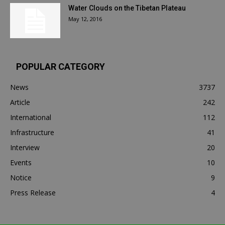
Water Clouds on the Tibetan Plateau
May 12, 2016
POPULAR CATEGORY
News
3737
Article
242
International
112
Infrastructure
41
Interview
20
Events
10
Notice
9
Press Release
4