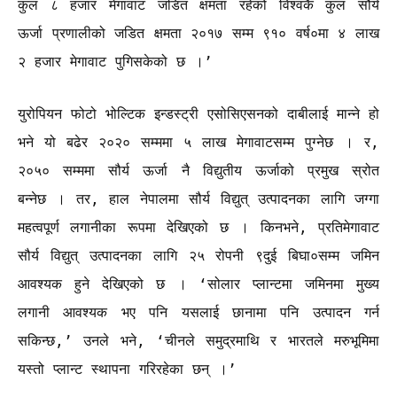
कुल ८ हजार मेगावाट जडित क्षमता रहेको विश्वकै कुल सौर्य
ऊर्जा प्रणालीको जडित क्षमता २०१७ सम्म ९१० वर्ष०मा ४ लाख
२ हजार मेगावाट पुगिसकेको छ ।’
युरोपियन फोटो भोल्टिक इन्डस्ट्री एसोसिएसनको दाबीलाई मान्ने हो
भने यो बढेर २०२० सम्ममा ५ लाख मेगावाटसम्म पुग्नेछ । र,
२०५० सम्ममा सौर्य ऊर्जा नै विद्युतीय ऊर्जाको प्रमुख स्रोत
बन्नेछ । तर, हाल नेपालमा सौर्य विद्युत् उत्पादनका लागि जग्गा
महत्वपूर्ण लगानीका रूपमा देखिएको छ । किनभने, प्रतिमेगावाट
सौर्य विद्युत् उत्पादनका लागि २५ रोपनी ९दुई बिघा०सम्म जमिन
आवश्यक हुने देखिएको छ । ‘सोलार प्लान्टमा जमिनमा मुख्य
लगानी आवश्यक भए पनि यसलाई छानामा पनि उत्पादन गर्न
सकिन्छ,’ उनले भने, ‘चीनले समुद्रमाथि र भारतले मरुभूमिमा
यस्तो प्लान्ट स्थापना गरिरहेका छन् ।’