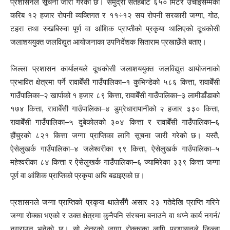
प्रशासनले सूचना जारी गरेको छ। समुद्री सतहबाट ६५० मिटर उचाईसम्मका
करिब १२ हजार रोपनी व्यक्तिगत र ११÷१२ सय रोपनी सरकारी जग्गा, गोठ,
टहरा तथा रुखबिरुवा पूर्ण वा आंशिक प्राप्तीको प्रकृया थालिएको दूधकोसी
जलाशययुक्त जलविद्युत आयोजनाका उपनिर्देशक सिताराम प्रखाछेँले बताए।
जिल्ला प्रशासन कार्यालयले दूधकोसी जलाशययुक्त जलविद्युत आयोजनाको
प्रभावित क्षेत्रमा पर्ने रावाबेँसी गाउँपालिका–१ कुभिन्डेको ५८६ कित्ता, रावाबेँसी
गाउँपालिका–२ खार्पाको १ हजार ८९ कित्ता, रावाबेँसी गाउँपालिका–३ लामीडाँडाको
१७४ कित्ता, रावाबेँसी गाउँपालिका–४ डुम्रेधारापानीको २ हजार ३३० कित्ता,
रावाबेँसी गाउँपालिका–५ दुबेकोलको ३०४ कित्ता र रावाबेँसी गाउँपालिका–६
हौंचुरको ८२१ कित्ता जग्गा प्राप्तिका लागि सूचना जारी गरेको छ। यस्तै,
ऐसेलुखर्क गाउँपालिका–४ जलेश्वरीका ९९ कित्ता, ऐसेलुखर्क गाउँपालिका–५
महेश्वरीका ८४ कित्ता र ऐसेलुखर्क गाउँपालिका–६ ज्यामिरेका ३३९ कित्ता जग्गा
पूर्ण वा आंशिक प्राप्तिको प्रकृया अघि बढाइएको छ।
प्रशासनले जग्गा प्राप्तिको प्रकृया थालेसँगै असार २३ गतेदेखि प्राप्ति गरिने
जग्गा रोक्का भएको र उक्त क्षेत्रमा कुनैपनि संरचना बनाउने वा थप्ने कार्य नगर्न/
नगराउन भनेको छ। सो क्षेत्रको जग्गा रोक्काका लागि प्रशासनले जिल्ला