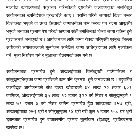
मालपोत कार्यालयलाई पत्राचार गरिसकेको दूधकोसी जलाशययुक्त जलबिद्युत
आयोजनाका उपनिर्देशक प्रखाछेँले बताए। प्राप्ति गरिने जग्गाको कित्ता नम्बर
कित्ताकाट भएको वा उक्त कित्ताको जग्गाधनीको नाम फरक पर्न गएमा आफूसँग
भएको जग्गाको प्रमाण पेश गरेको खण्डमा सोही बमोजिमको कित्ता जग्गा यकिन हुने
प्रशासनले जनाएको छ। आयोजनाका लागि जग्गा रोक्का गरिएसँगै प्रमुख जिल्ला
अधिकारी संयोजकत्वको मूल्यांकन समितिले जग्गा अधिग्रहणका लागि मूल्यांकन
गर्ने, मूल्य निर्धारण गर्ने र मुआव्जा वितरणको काम गर्ने छ।
आयोजनाबाट प्रभावित हुने ओखलढुंगाको चिसंखुगढी गाउँपालिका र
सोलुखुम्बुभित्रका जग्गा प्राप्तिको काम पनि क्रमशः हुने जनाइएको छ। बहुचर्चित
जलविद्युत आयोजनाको बाँध हाल्दा खोटाङको ३४ लाख २२ हजार ६०३
वर्गमिटर, ओखलढुंगाको ३५ लाख १२ हजार ३२२ बर्ग मिटर र सोलुखुम्बुको १
लाख ७१ हजार ४ वर्ग मिटर जमिन प्रभावित हुँदा खोटाङका ६५७ धुरी,
ओखलढुंगाका २७९ धुरी र सोलुखुम्बुका १४ धुरी गरी कूल १ हजार १५० घर धुरी
डुवानबाट प्रभावित हुने वातावरणीय प्रभाव मूल्यांकन (ईआइए) प्रतिबेदनमा
उल्लेख छ।