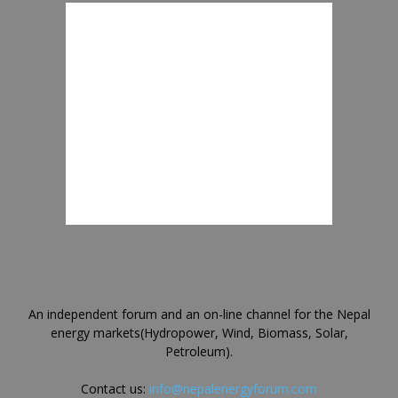
An independent forum and an on-line channel for the Nepal
energy markets(Hydropower, Wind, Biomass, Solar,
Petroleum).
Contact us:
info@nepalenergyforum.com