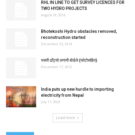
RHL IN LINE TO GET SURVEY LICENCES FOR
TWO HYDRO PROJECTS
August 19, 2016
Bhotekoshi Hydro obstacles removed,
reconstruction started
December 25, 2014
यसरी ढाँट्यो लगानी बोर्डले (फोटोसहित)
December 17, 2012
India puts up new hurdle to importing
electricity from Nepal
July 17, 2023
Load more