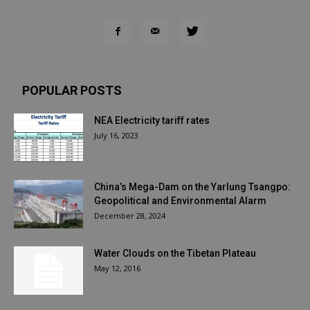
POPULAR POSTS
NEA Electricity tariff rates
July 16, 2023
China’s Mega-Dam on the Yarlung Tsangpo:
Geopolitical and Environmental Alarm
December 28, 2024
Water Clouds on the Tibetan Plateau
May 12, 2016