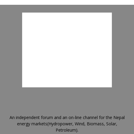
An independent forum and an on-line channel for the Nepal
energy markets(Hydropower, Wind, Biomass, Solar,
Petroleum).