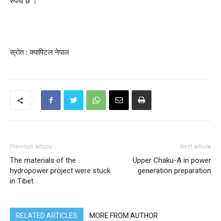
रुपैयाँ छ ।
स्रोत : क्यापिटल नेपाल
Previous article
Next article
The materials of the
Upper Chaku-A in power
hydropower project were stuck
generation preparation
in Tibet
RELATED ARTICLES
MORE FROM AUTHOR