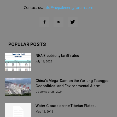
Contact us:
info@nepalenergyforum.com
POPULAR POSTS
NEA Electricity tariff rates
July 16, 2023
China’s Mega-Dam on the Yarlung Tsangpo:
Geopolitical and Environmental Alarm
December 28, 2024
Water Clouds on the Tibetan Plateau
May 12, 2016