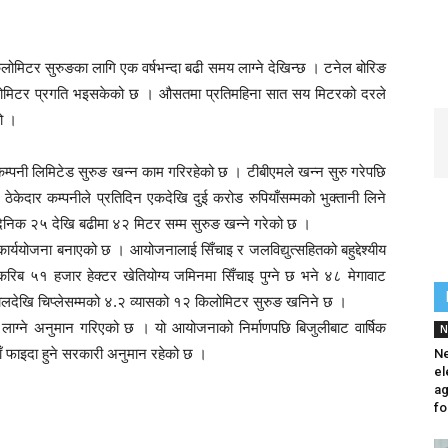
िलोमिटर सुरुङका लागि एक वर्षभन्दा बढी समय लाग्ने देखिन्छ । टनेल बोरिङ
किलोमिटर प्रगति भइसकेको छ । औसतमा प्रतिमहिना सात सय मिटरको दरले
ो ।
कम्पनी लिमिटेड सुरुङ खन्न काम गरिरहेको छ । टीबीएमले खन्न सुरु गरेपछि
ेदार कम्पनीले प्रतिदिन एकदेखि दुई करोड रुपियाँसम्मको भुक्तानी लिने
ैनिक २५ देखि बढीमा ४२ मिटर सम्म सुरुङ खन्ने गरेको छ ।
ययोजना बनाएको छ । आयोजनालाई सिँचाइ र जलविद्युत्सहितको बहुद्देश्यीय
रिब ५१ हजार हेक्टर खेतियोग्य जमिनमा सिँचाइ पुग्ने छ भने ४८ मेगावाट
त्तीखालदेखि चिप्लेसम्मको ४.२ व्यासको १२ किलोमिटर सुरुङ खनिने छ ।
ाँ लाग्ने अनुमान गरिएको छ । यो आयोजनाको निर्माणपछि बिजुलीबाट वार्षिक
N
पियाँ फाइदा हुने सरकारी अनुमान रहेको छ ।
Ne
el
a
fo