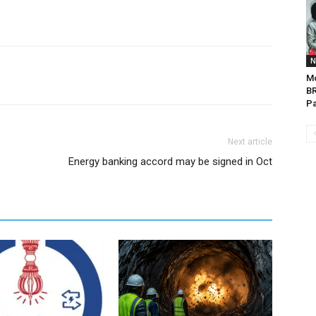
N
Mo
BR
Pa
Next article
Energy banking accord may be signed in Oct