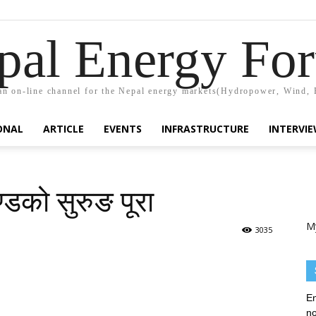
pal Energy Fo
n on-line channel for the Nepal energy markets(Hydropower, Wind, 
ONAL
ARTICLE
EVENTS
INFRASTRUCTURE
INTERVI
डको सुरुङ पूरा
M
3035
En
no