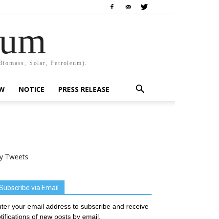
rum
Biomass, Solar, Petroleum).
EW
NOTICE
PRESS RELEASE
y Tweets
Subscribe via Email
ter your email address to subscribe and receive
tifications of new posts by email.