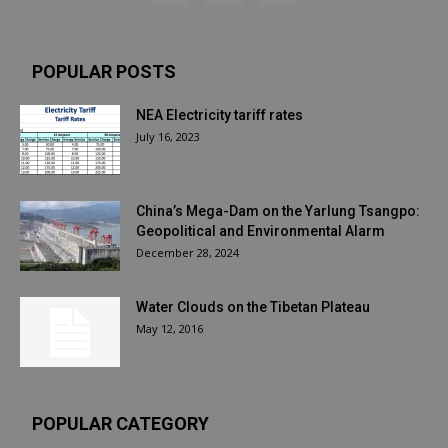
POPULAR POSTS
NEA Electricity tariff rates
July 16, 2023
China’s Mega-Dam on the Yarlung Tsangpo:
Geopolitical and Environmental Alarm
December 28, 2024
Water Clouds on the Tibetan Plateau
May 12, 2016
POPULAR CATEGORY