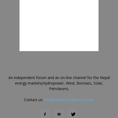
An independent forum and an on-line channel for the Nepal
energy markets(Hydropower, Wind, Biomass, Solar,
Petroleum).
Contact us:
info@nepalenergyforum.com