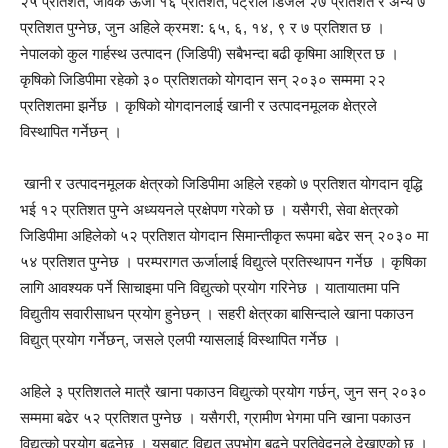
२५ प्रतिशत, जैविक ऊर्जा १६ प्रतिशत, पेट्रोल डिजेल २७ प्रतिशत र अन्य ७
प्रतिशत पुग्नेछ, जुन अहिले क्रमश: ६५, ६, १४, ९ र ७ प्रतिशत छ ।
नेपालको कुल गार्हस्थ उत्पादन (जिडिपी) सबैभन्दा बढी कृषिमा आश्रित छ ।
कृषिको जिडिपीमा रहेको ३० प्रतिशतको योगदान सन् २०३० सम्ममा २२
प्रतिशतमा झर्नेछ । कृषिको योगदानलाई खानी र उत्पादनमूलक क्षेत्रले
विस्थापित गर्नेछन् ।
खानी र उत्पादनमूलक क्षेत्रको जिडिपीमा अहिले रहको ७ प्रतिशत योगदान वृद्धि
भई १२ प्रतिशत पुग्ने अध्ययनले प्रक्षेपण गरेको छ । यसैगरी, सेवा क्षेत्रको
जिडिपीमा अहिलेको ५२ प्रतिशत योगदान सिमान्तीकृत रूपमा बढेर सन् २०३० मा
५४ प्रतिशत पुग्नेछ । परम्परागत ऊर्जालाई विद्युत्ले प्रतिस्थापन गर्नेछ । कृषिका
लागि आवश्यक पर्ने सिाचाइमा पनि विद्युत्को प्रयोग गरिनेछ । यातायातमा पनि
विद्युतीय सवारीसाधन प्रयोग हुनेछन् । सहरी क्षेत्रका बासिन्दाले खाना पकाउन
विद्युत् प्रयोग गर्नेछन्, जसले एलपी ग्यासलाई विस्थापित गर्नेछ ।
अहिले ३ प्रतिशतले मात्रै खाना पकाउन विद्युत्को प्रयोग गर्छन्, जुन सन् २०३०
सम्ममा बढेर ५२ प्रतिशत पुग्नेछ । यसैगरी, ग्रामीण भेगमा पनि खाना पकाउन
विद्युत्को प्रयोग बढ्नेछ । यसबाट विद्युत् उपभोग बढ्ने प्रतिवेदनले देखाएको छ ।