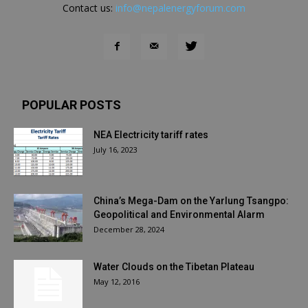
Contact us:
info@nepalenergyforum.com
POPULAR POSTS
NEA Electricity tariff rates
July 16, 2023
China’s Mega-Dam on the Yarlung Tsangpo:
Geopolitical and Environmental Alarm
December 28, 2024
Water Clouds on the Tibetan Plateau
May 12, 2016