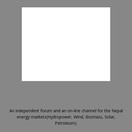
An independent forum and an on-line channel for the Nepal
energy markets(Hydropower, Wind, Biomass, Solar,
Petroleum).