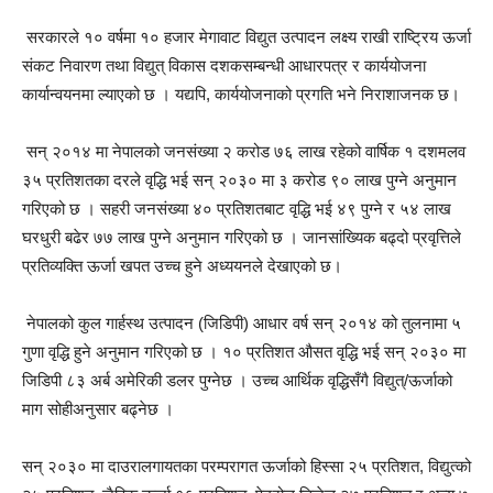
सरकारले १० वर्षमा १० हजार मेगावाट विद्युत उत्पादन लक्ष्य राखी राष्ट्रिय ऊर्जा
संकट निवारण तथा विद्युत् विकास दशकसम्बन्धी आधारपत्र र कार्ययोजना
कार्यान्वयनमा ल्याएको छ । यद्यपि, कार्ययोजनाको प्रगति भने निराशाजनक छ।
सन् २०१४ मा नेपालको जनसंख्या २ करोड ७६ लाख रहेको वार्षिक १ दशमलव
३५ प्रतिशतका दरले वृद्धि भई सन् २०३० मा ३ करोड ९० लाख पुग्ने अनुमान
गरिएको छ । सहरी जनसंख्या ४० प्रतिशतबाट वृद्धि भई ४९ पुग्ने र ५४ लाख
घरधुरी बढेर ७७ लाख पुग्ने अनुमान गरिएको छ । जानसांख्यिक बढ्दो प्रवृत्तिले
प्रतिव्यक्ति ऊर्जा खपत उच्च हुने अध्ययनले देखाएको छ।
नेपालको कुल गार्हस्थ उत्पादन (जिडिपी) आधार वर्ष सन् २०१४ को तुलनामा ५
गुणा वृद्धि हुने अनुमान गरिएको छ । १० प्रतिशत औसत वृद्धि भई सन् २०३० मा
जिडिपी ८३ अर्ब अमेरिकी डलर पुग्नेछ । उच्च आर्थिक वृद्धिसँगै विद्युत्/ऊर्जाको
माग सोहीअनुसार बढ्नेछ ।
सन् २०३० मा दाउरालगायतका परम्परागत ऊर्जाको हिस्सा २५ प्रतिशत, विद्युत्को