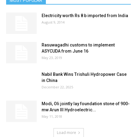
MOST POPULAR
Electricity worth Rs 8 b imported from India
August 9, 2014
Rasuwagadhi customs to implement
ASYCUDA from June 16
May 23, 2019
Nabil Bank Wins Trishuli Hydropower Case
in China
December 22, 2025
Modi, Oli jointly lay foundation stone of 900-
mw Arun III Hydroelectric...
May 11, 2018
Load more