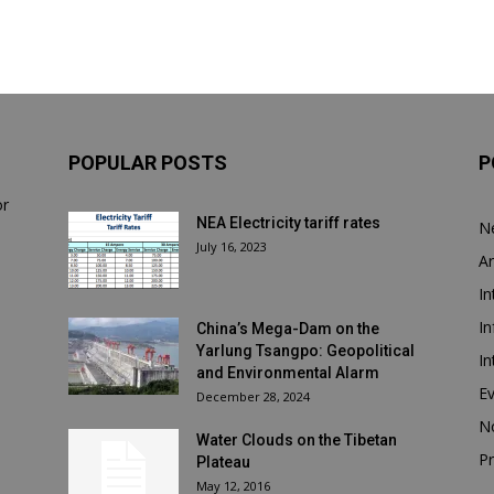
POPULAR POSTS
P
or
NEA Electricity tariff rates
N
July 16, 2023
Ar
In
In
China’s Mega-Dam on the
Yarlung Tsangpo: Geopolitical
In
and Environmental Alarm
E
December 28, 2024
N
Water Clouds on the Tibetan
Pr
Plateau
May 12, 2016