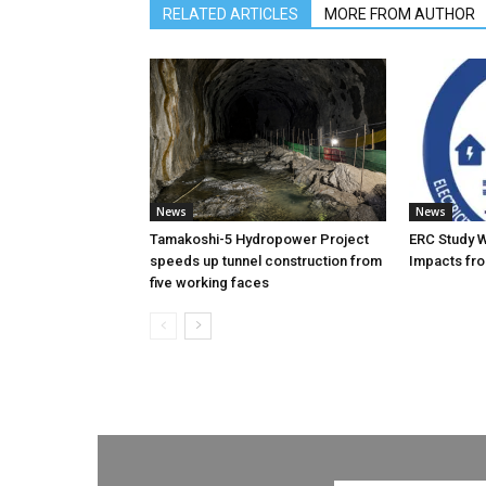
RELATED ARTICLES
MORE FROM AUTHOR
News
News
Tamakoshi-5 Hydropower Project
ERC Study 
speeds up tunnel construction from
Impacts fro
five working faces