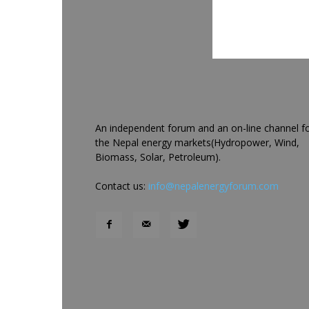
An independent forum and an on-line channel f
the Nepal energy markets(Hydropower, Wind,
Biomass, Solar, Petroleum).
Contact us:
info@nepalenergyforum.com