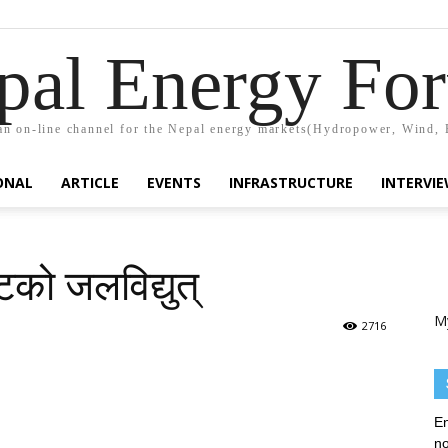
pal Energy Fo
n on-line channel for the Nepal energy markets(Hydropower, Wind, 
ONAL
ARTICLE
EVENTS
INFRASTRUCTURE
INTERVI
टको जलविद्युत्
M
2716
En
no