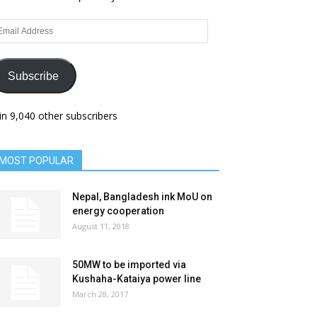
ail
dress
Subscribe
in 9,040 other subscribers
MOST POPULAR
Nepal, Bangladesh ink MoU on
energy cooperation
August 11, 2018
50MW to be imported via
Kushaha-Kataiya power line
March 28, 2017