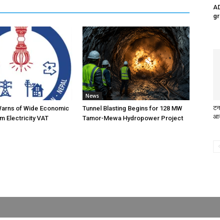
AD
gr
News
टन
Warns of Wide Economic
Tunnel Blasting Begins for 128 MW
आय
m Electricity VAT
Tamor-Mewa Hydropower Project