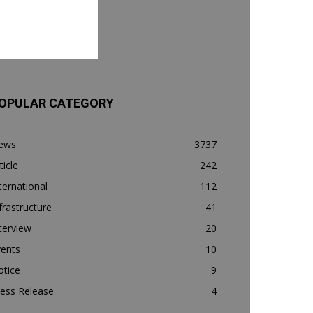
OPULAR CATEGORY
ews
3737
ticle
242
ternational
112
frastructure
41
terview
20
vents
10
otice
9
ess Release
4