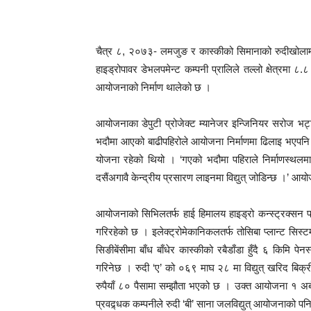
चैत्र ८, २०७३- लमजुङ र कास्कीको सिमानाको रुदीखोलामा
हाइड्रोपावर डेभलपमेन्ट कम्पनी प्रालिले तल्लो क्षेत्रमा ८.८ 
आयोजनाको निर्माण थालेको छ ।
आयोजनाका डेपुटी प्रोजेक्ट म्यानेजर इन्जिनियर सरोज भ
भदौमा आएको बाढीपहिरोले आयोजना निर्माणमा ढिलाइ भएपनि
योजना रहेको थियो । ‘गएको भदौमा पहिराले निर्माणस्थलमा 
दसैंअगावै केन्द्रीय प्रसारण लाइनमा विद्युत् जोडिन्छ ।’
आयोजनाको सिभिलतर्फ हाई हिमालय हाइड्रो कन्स्ट्रक्सन प्र
गरिरहेको छ । इलेक्ट्रोमेकानिकलतर्फ तोसिबा प्लान्ट सिस
सिङीबेंसीमा बाँध बाँधेर कास्कीको रबैडाँडा हुँदै ६ किमि पेनस्
गरिनेछ । रुदी ‘ए’ को ०६९ माघ २८ मा विद्युत् खरिद बिक्री
रुपैयाँ ८० पैसामा सम्झौता भएको छ । उक्त आयोजना १ अर्ब
प्रवद्र्धक कम्पनीले रुदी ‘बी’ साना जलविद्युत् आयोजनाको पनि