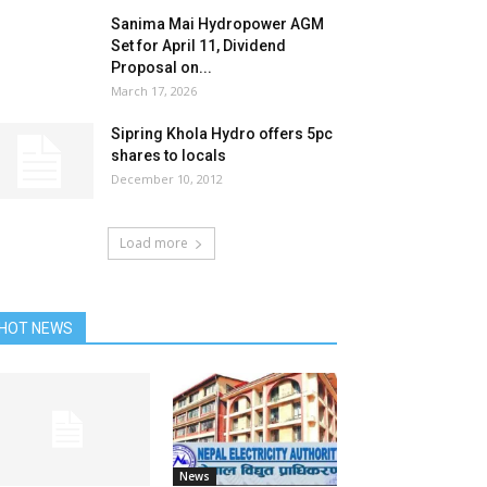
Sanima Mai Hydropower AGM
Set for April 11, Dividend
Proposal on...
March 17, 2026
Sipring Khola Hydro offers 5pc
shares to locals
December 10, 2012
Load more
HOT NEWS
News