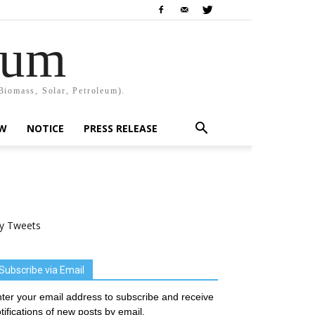
rum
Biomass, Solar, Petroleum).
EW
NOTICE
PRESS RELEASE
y Tweets
Subscribe via Email
ter your email address to subscribe and receive
tifications of new posts by email.