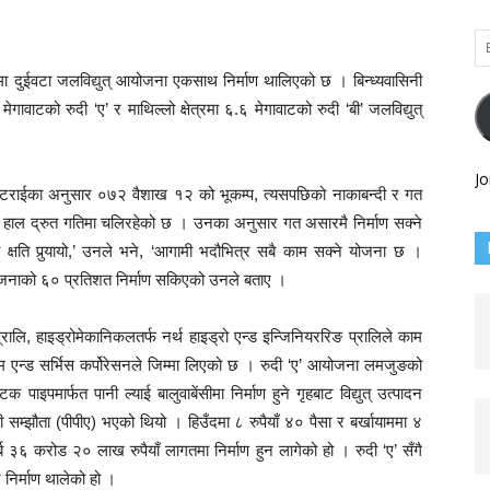
Em
Ad
 दुईवटा जलविद्युत् आयोजना एकसाथ निर्माण थालिएको छ । बिन्ध्यवासिनी
मेगावाटको रुदी ‘ए’ र माथिल्लो क्षेत्रमा ६.६ मेगावाटको रुदी ‘बी’ जलविद्युत्
Jo
ट्टराईका अनुसार ०७२ वैशाख १२ को भूकम्प, त्यसपछिको नाकाबन्दी र गत
 हाल द्रुत गतिमा चलिरहेको छ । उनका अनुसार गत असारमै निर्माण सक्ने
क्षति पुर्‍यायो,’ उनले भने, ‘आगामी भदौभित्र सबै काम सक्ने योजना छ ।
 आयोजनाको ६० प्रतिशत निर्माण सकिएको उनले बताए ।
ालि, हाइड्रोमेकानिकलतर्फ नर्थ हाइड्रो एन्ड इन्जिनियररिङ प्रालिले काम
्टम एन्ड सर्भिस कर्पोरेसनले जिम्मा लिएको छ । रुदी ‘ए’ आयोजना लमजुङको
टक पाइपमार्फत पानी ल्याई बालुवाबेंसीमा निर्माण हुने गृहबाट विद्युत् उत्पादन
 सम्झौता (पीपीए) भएको थियो । हिउँदमा ८ रुपैयाँ ४० पैसा र बर्खायाममा ४
 ३६ करोड २० लाख रुपैयाँ लागतमा निर्माण हुन लागेको हो । रुदी ‘ए’ सँगै
 निर्माण थालेको हो ।