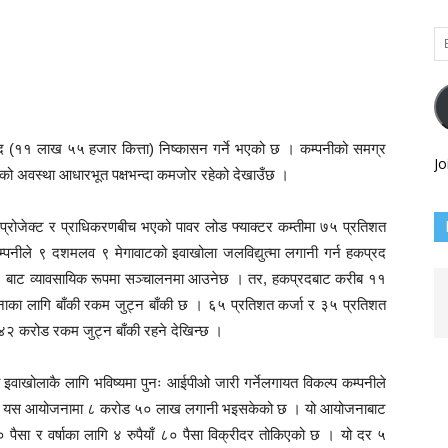
Em
Ad
रद (११ लाख ५५ हजार कित्ता) निष्कासन गर्ने भएको छ । कम्पनीको समग्र
Jo
रको अवस्था आधारभूत पक्षभन्दा कमजोर रहेको देखाउँछ ।
 प्रोजेक्ट र प्राधिकरणबीच भएको पावर लोड फ्याक्टर कम्तीमा ७५ प्रतिशत
 कम्पनीले ९ दशमलव ९ मेगावाटको इवाखोला जलविद्युत्मा लगानी गर्न हकप्रद
१८ बाट व्यावसायिक रूपमा सञ्चालनमा आउनेछ । तर, हकप्रदबाट करीब ११
नाका लागि बाँकी रकम जुट्न बाँकी छ । ६५ प्रतिशत कर्जा र ३५ प्रतिशत
४२ करोड रकम जुट्न बाँकी रहने देखिन्छ ।
इवाखोलाकै लागि भविष्यमा पुनः आईपीओ जारी गर्नेलगायत विकल्प कम्पनीले
मबाट यस आयोजनामा ८ करोड ५० लाख लगानी भइसकेको छ । यो आयोजनाबाट
ँ ४० पैसा र वर्षाका लागि ४ रुपैयाँ ८० पैसा विक्रीदर तोकिएको छ । यो दर ५