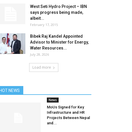
West Seti Hydro Project – IBN
says progress being made,
albeit...
February 17, 2015
Bibek Raj Kandel Appointed
Advisor to Minister for Energy,
Water Resources...
July 28, 2026
Load more
HOT NEWS
News
MoUs Signed for Key
Infrastructure and HR
Projects Between Nepal
and...