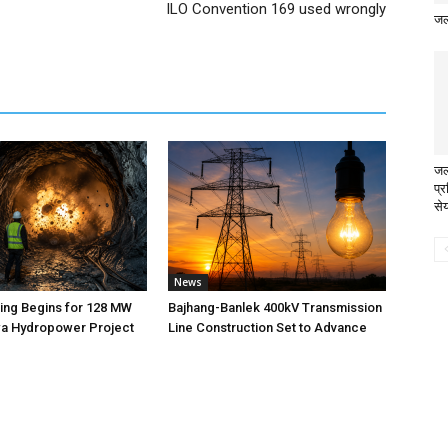
ILO Convention 169 used wrongly
जल
जल
प्र
सेय
News
ting Begins for 128 MW
Bajhang-Banlek 400kV Transmission
 Hydropower Project
Line Construction Set to Advance