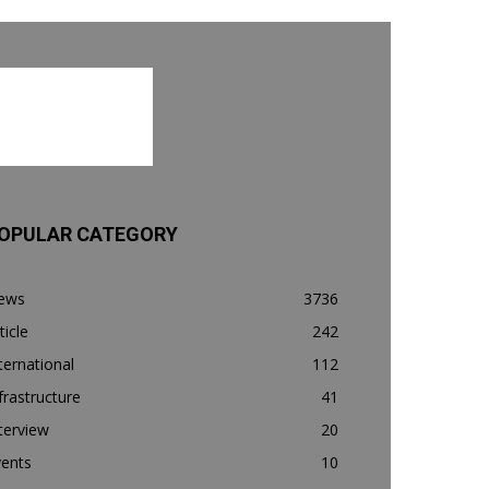
OPULAR CATEGORY
ews
3736
ticle
242
ternational
112
frastructure
41
terview
20
vents
10