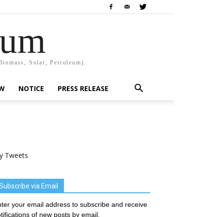
rum
Biomass, Solar, Petroleum).
EW
NOTICE
PRESS RELEASE
y Tweets
Subscribe via Email
ter your email address to subscribe and receive
tifications of new posts by email.