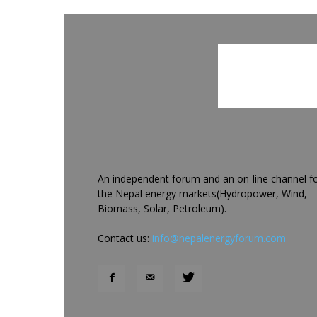
An independent forum and an on-line channel f
the Nepal energy markets(Hydropower, Wind,
Biomass, Solar, Petroleum).
Contact us:
info@nepalenergyforum.com