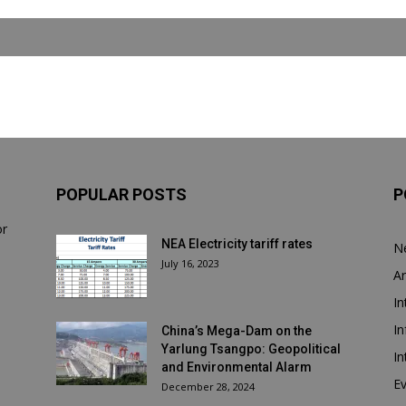
POPULAR POSTS
P
or
NEA Electricity tariff rates
N
July 16, 2023
Ar
In
In
China’s Mega-Dam on the
Yarlung Tsangpo: Geopolitical
In
and Environmental Alarm
E
December 28, 2024