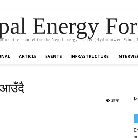
pal Energy Fo
n on-line channel for the Nepal energy markets(Hydropower, Wind, 
ONAL
ARTICLE
EVENTS
INFRASTRUCTURE
INTERVI
आउँदै
M
2978
En
no