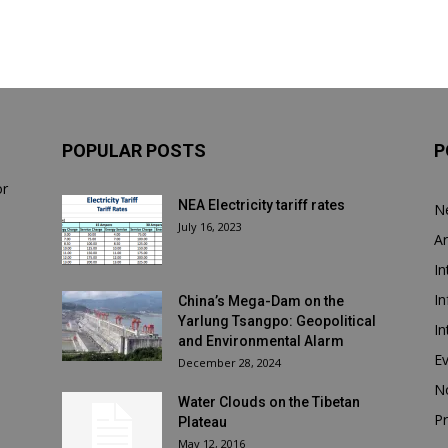
POPULAR POSTS
P
or
NEA Electricity tariff rates
N
July 16, 2023
Ar
In
In
China’s Mega-Dam on the
Yarlung Tsangpo: Geopolitical
In
and Environmental Alarm
E
December 28, 2024
N
Water Clouds on the Tibetan
Pr
Plateau
May 12, 2016