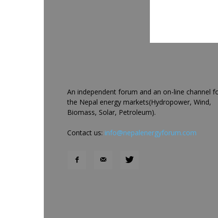
An independent forum and an on-line channel f
the Nepal energy markets(Hydropower, Wind,
Biomass, Solar, Petroleum).
Contact us:
info@nepalenergyforum.com