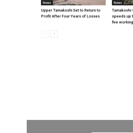
News
News
Upper Tamakoshi Set to Return to
Tamakoshi-
Profit After Four Years of Losses
speeds up t
five workin