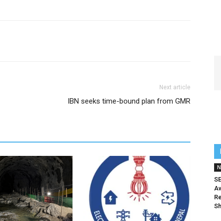
Next article
IBN seeks time-bound plan from GMR
N
SE
Aw
Re
Sh