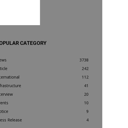
OPULAR CATEGORY
ews
3738
ticle
242
ternational
112
frastructure
41
terview
20
vents
10
otice
9
ess Release
4