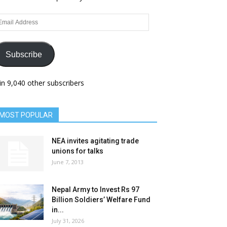
ail
dress
Subscribe
in 9,040 other subscribers
MOST POPULAR
NEA invites agitating trade
unions for talks
June 7, 2013
Nepal Army to Invest Rs 97
Billion Soldiers’ Welfare Fund
in...
July 31, 2026