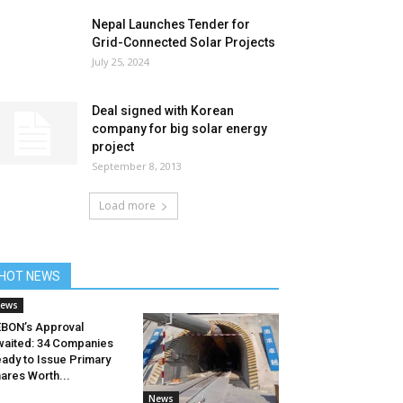
Nepal Launches Tender for
Grid-Connected Solar Projects
July 25, 2024
Deal signed with Korean
company for big solar energy
project
September 8, 2013
Load more
HOT NEWS
ews
BON’s Approval
aited: 34 Companies
ady to Issue Primary
ares Worth...
News