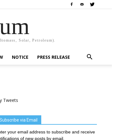
rum
Biomass, Solar, Petroleum).
EW
NOTICE
PRESS RELEASE
y Tweets
Subscribe via Email
ter your email address to subscribe and receive
tifications of new posts by email.