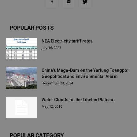
POPULAR POSTS
NEA Electricity tariff rates
July 16, 2023
China’s Mega-Dam on the Yarlung Tsangpo:
Geopolitical and Environmental Alarm
December 28, 2024
Water Clouds on the Tibetan Plateau
May 12, 2016
POPULAR CATEGORY