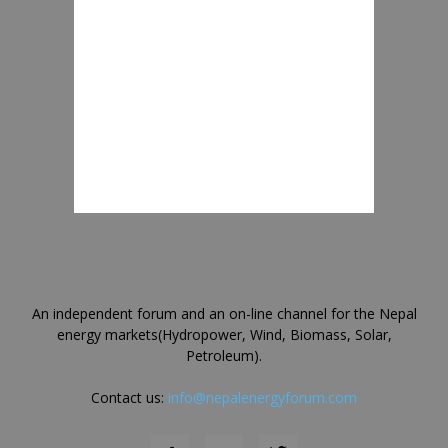
An independent forum and an on-line channel for the Nepal
energy markets(Hydropower, Wind, Biomass, Solar,
Petroleum).
Contact us:
info@nepalenergyforum.com