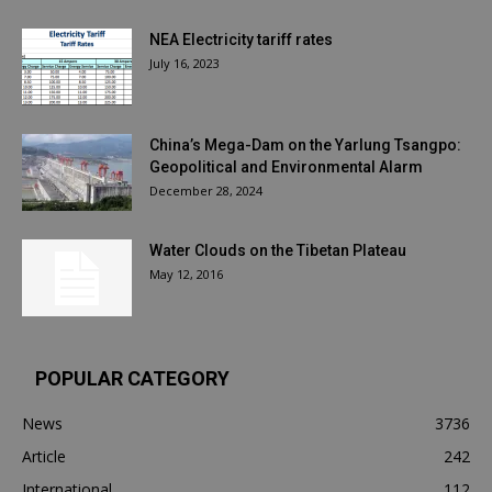
NEA Electricity tariff rates
July 16, 2023
China’s Mega-Dam on the Yarlung Tsangpo:
Geopolitical and Environmental Alarm
December 28, 2024
Water Clouds on the Tibetan Plateau
May 12, 2016
POPULAR CATEGORY
News
3736
Article
242
International
112