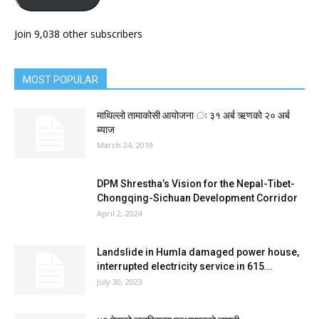
Join 9,038 other subscribers
MOST POPULAR
माथिल्लो तामाकोसी आयोजना ः ३१ अर्ब ऋणको २० अर्ब
ब्याज
March 24, 2019
DPM Shrestha’s Vision for the Nepal-Tibet-
Chongqing-Sichuan Development Corridor
April 2, 2024
Landslide in Humla damaged power house,
interrupted electricity service in 615...
July 30, 2023