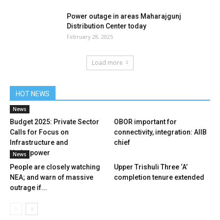
Power outage in areas Maharajgunj
Distribution Center today
February 28, 2025
Load more
HOT NEWS
News
Budget 2025: Private Sector
OBOR important for
Calls for Focus on
connectivity, integration: AIIB
Infrastructure and
chief
Hydropower
News
People are closely watching
Upper Trishuli Three ‘A’
NEA; and warn of massive
completion tenure extended
outrage if...