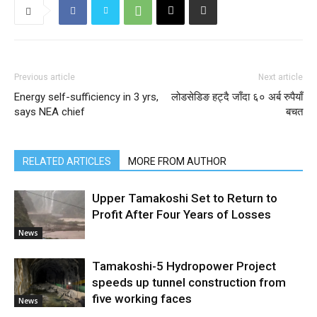
Previous article
Next article
Energy self-sufficiency in 3 yrs,
लोडसेडिङ हट्दै जाँदा ६० अर्ब रुपैयाँ
says NEA chief
बचत
RELATED ARTICLES
MORE FROM AUTHOR
Upper Tamakoshi Set to Return to
Profit After Four Years of Losses
News
Tamakoshi-5 Hydropower Project
speeds up tunnel construction from
five working faces
News