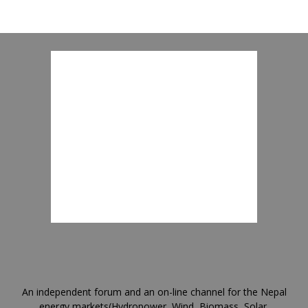
An independent forum and an on-line channel for the Nepal
energy markets(Hydropower, Wind, Biomass, Solar,