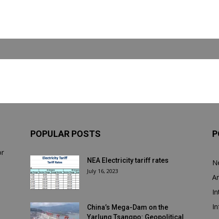
POPULAR POSTS
P
or
NEA Electricity tariff rates
N
July 16, 2023
Ar
In
In
China’s Mega-Dam on the
Yarlung Tsangpo: Geopolitical