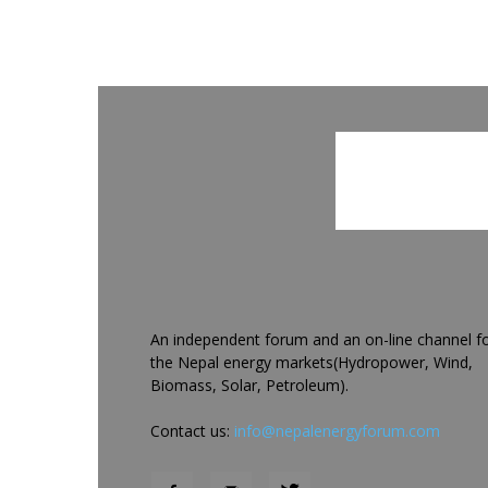
An independent forum and an on-line channel f
the Nepal energy markets(Hydropower, Wind,
Biomass, Solar, Petroleum).
Contact us:
info@nepalenergyforum.com