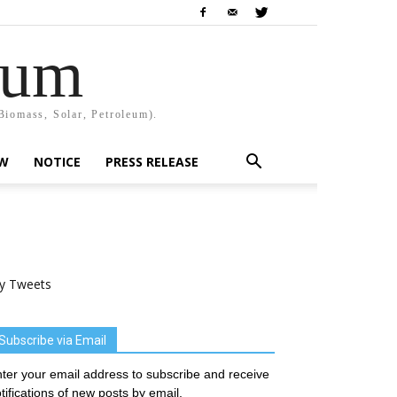
rum
Biomass, Solar, Petroleum).
EW
NOTICE
PRESS RELEASE
y Tweets
Subscribe via Email
ter your email address to subscribe and receive
tifications of new posts by email.