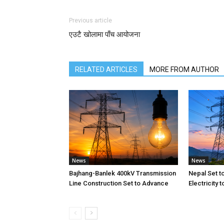
Previous article
एउटै खोलामा पाँच आयोजना
RELATED ARTICLES
MORE FROM AUTHOR
News
News
Bajhang-Banlek 400kV Transmission
Nepal Set t
Line Construction Set to Advance
Electricity 