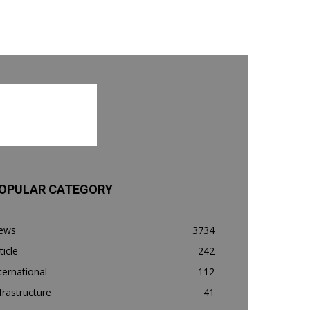
OPULAR CATEGORY
ews
3734
ticle
242
ternational
112
frastructure
41