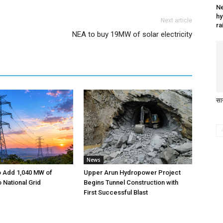
Ne
hy
Next article
ra
NEA to buy 19MW of solar electricity
सा
News
o Add 1,040 MW of
Upper Arun Hydropower Project
to National Grid
Begins Tunnel Construction with
First Successful Blast