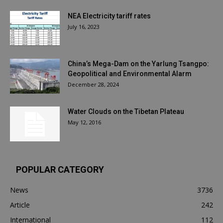
NEA Electricity tariff rates
July 16, 2023
China’s Mega-Dam on the Yarlung Tsangpo:
Geopolitical and Environmental Alarm
December 28, 2024
Water Clouds on the Tibetan Plateau
May 12, 2016
POPULAR CATEGORY
News
3736
Article
242
International
112