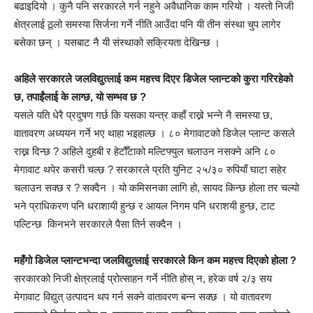
बढाइदियो । कुनै पनि सरकारले गर्न नहुने अवैधानिक काम गरियो । यस्तो निजी
क्षेत्रलाई ठूलो समस्या सिर्जना गर्ने नीति आउँदा पनि यी तीन संस्था चुप लागेर
बसेका छन् । यसबाट नै यी संस्थाको सक्रियता देखिन्छ ।
अहिले सरकारले जलविद्युत्लाई कम महत्त्व दिएर डिजेल प्लान्टको कुरा गरिरहेको
छ, तपाईंलाई के लाग्छ, यो सम्भव छ ?
यसले यति धेरै प्रदुषण गर्छ कि यसका यन्त्र कहाँ राख्ने भन्ने नै समस्या छ,
वातावरण अध्ययन गर्ने भए थाहा भइहाल्छ । ८० मेगावाटको डिजेल प्लान्ट कसले
राख्न दिन्छ ? अहिले दुहबी र हेटौँटाको मल्टिफ्युल चलाउन नसक्ने अनि ८०
मेगावाट थपेर कसरी चल्छ ? सरकारले प्रति युनिट २५/३० रुपियाँ घाटा सहेर
चलाउन सक्छ र ? सक्दैन । यो कमिसनका लागि हो, सायद किन्छ होला तर चल्यो
भने प्राधिकरण पनि धराशायी हुन्छ र आयल निगम पनि धराशयी हुन्छ, टाट
पल्टिन्छ किनभने सरकारले पैसा तिर्न सक्दैन ।
महँगो डिजेल प्लान्टभन्दा जलविद्युत्लाई सरकारले किन कम महत्त्व दिएको होला ?
सरकारको निजी क्षेत्रलाई प्रोत्साहन गर्ने नीति होस् न, हरेक वर्ष २/३ सय
मेगावाट विद्युत् उत्पादन थप गर्न सक्ने वातावरण बन्न सक्छ । यो वातावरण