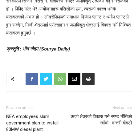
सरकारले सिर्जना गरोस् न, वातावरण नभएर जलविद्युत् उत्पादन बढ्न नसकेको
हो । पिपिए गरेर धेरै आयोजनाहरू बसिरहेका छन्, त्यसको कारण भनेकै
वातावरणको अभाव हो । लोडसेडिङको समाधान डिजेल प्लान्ट र थर्मल प्लान्टले
हुन सक्दैन, निजी क्षेत्रलाई प्रोत्साहन र जलविद्युत् क्षेत्रलाई विकास गर्ने निश्चित
वातावरण हुनुपर्छ ।
प्रस्तुति : भीम गौतम (Sourya Daily)
Previous article
Next article
NEA employees slam
ऊर्जा क्षेत्रको विकास गर्न स्पष्ट नीतिको
government plan to install
खाँचो : मन्त्री बोगटी
80MW diesel plant