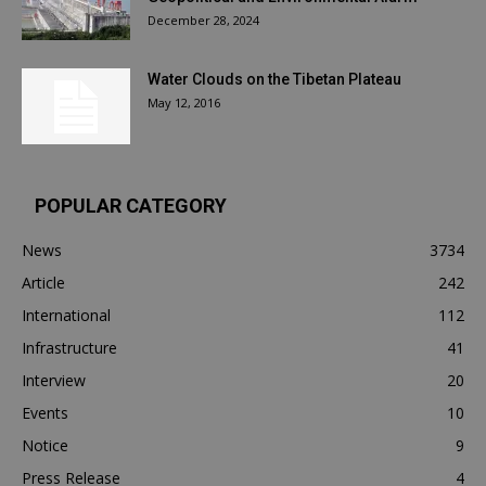
December 28, 2024
Water Clouds on the Tibetan Plateau
May 12, 2016
POPULAR CATEGORY
News
3734
Article
242
International
112
Infrastructure
41
Interview
20
Events
10
Notice
9
Press Release
4