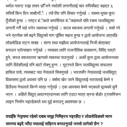
थर्मल प्लान्ट राख्न तयार छौँ भने स्वदेशी लगानीलाई चार रुपियाँबाट बढाएर ६
रुपियाँ किन दिन सक्दैनाँै । त्यो तिर पनि विचार गर्नुपर्छ । यसमा मुख्य कुरा
पुँजीको हुन्छ । राष्ट्र बंैकले कमर्सियल बंैकहरूले यति रकम जलविद्युत्मा
लगानी गर्नै पर्छ भनेर व्यवस्था गर्नुपर्छ । सरल ब्याजमा लगानी गर्नुपर्छ । यसो गरे
भने प्रत्येक वर्ष बढ्ने विद्युत्को माग पूर्तिमा सहज हुन्छ र ठूलो आयोजना आएपछि
लोडसेडिङ घट्न सक्छ । साना तथा मझौला आयोजनालाई निजी क्षेत्रबाट
बनाउन प्रोत्साहन गर्नुपर्छ । त्यसका लागि राजनीतिक वातावरण, पिपिए राम्रो
हुने, सरल ब्याजदरमा ऋणको व्यवस्था पाउनुपर्छ । अर्को कुरा ठूला आयोजनाका
लागि विदेशीलाई पनि बाटो रोक्नु हुन्न । भुटानले किन जलविद्युत्मा सफलता
हासिल गर्‍यो, त्यसबाट पाठ नेपालले सिक्नुपर्छ । भारतसँग नेपाललाई जलविद्युत्
विकासमा ठूलो अवसर पनि छ । वर्षामा खेर जाने विद्युत्लाई भारतलाई बेच्ने र
हिउँदमा नेपालले किन्ने मात्र गर्नुपर्छ । एक आपसमा बेच्ने भएकाले मूल्यको कुरै
भएन । अहिले विद्युत् आदानप्रदानका लागि एउटा मात्र क्रस बोर्डर ट्रासमिसन
लाइन निर्माण भइरहेकाले थप दुई बनाउनु आवश्यक छ ।
तपाईंकै नेतृत्वमा रहेको दबाब समूह निष्क्रिय भइरहँदा र लोडसेडिङको चरम
समस्या बढ्दै जाँदा यसलाई सक्रिय बनाउनुपर्छ जस्तो लागेको छैन ?