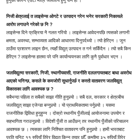
हुनुको कारण एउटा मात्र जलाशय हुनु पनि हो ।
निजी क्षेत्रलाई त लाइसेन्स ओगटे र उत्पादन गरेन भनेर सरकारी निकायले
आरोप लगाउने गरेको छ नि ?
लाइसेन्स दिने प्रक्रिया नै गलत गरियो । लाइसेन्स आवेदनपछि त्यसको लगानी
क्षमता, अवस्था, सम्भाव्यता आदिको आधारमा दिनुपर्दथ्यो । त्यो हेरिएन । जुन
ठाउँमा प्रशारण लाइन छैन, त्यहाँ विद्युत् उत्पादन त गर्न सकिँदैन । त्यो सबै किन
हेरिएन ? लाइसेन्स हातमा परे पनि कार्यान्वयनका लागि कुनै पुर्वाधार भएन ।
जलविद्युत्मा सरकारी, निजी, स्थानीयवासी, राजनीति दललगायतबाट बाधा अवरोध
आएको भनिन्छ, कसले के कमजोरी सुधार्नुपर्छ र कस्तो वातावरण जलविद्युत्
विकासका लागि आवश्यक छ ?
सबैभन्दा पहिला त सबैको साझा नीति हुनुपर्‍यो । सबै दल, सरकार र क्षेत्रबीच
जलविद्युत् साझा एजेन्डा बन्नुपर्‍यो । यो प्राथमिकतामा पर्नुपर्‍यो । यसमा
राजनीतिक द्विविधा हुनुहुन्न । दोस्रो स्थानीय पुँजीलाई आयोजनामा उपयोग र
सहभागिता गराउनुपर्‍यो । विदेशी पुँजी त आउँछन् तर स्थानीय पुँजीको परिचालन
आवश्यक छ । त्यसका लागि निश्चित वातावरण पनि हुनुपर्‍यो । हामी भारतबाट
प्रति युनिट ११ रुपियाँ तिरेर विद्युत् किन्न तयार छौँ, कम्तीमा ३५ रुपियाँ तिरेर