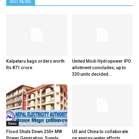
HOT NEWS
Kalpataru bags orders worth
United Modi Hydropower IPO
Rs 871 crore
allotment concludes; up to
330 units decided...
News
Flood Shuts Down 250+ MW
US and China to collaborate
Power Generation, Supply
on energy-water efforts