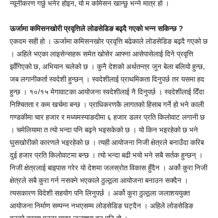
न्यूनीकरण गर्छु भनेर होइन, यो म कमिसन खान्छु भन्ने मात्र हो ।
ऊर्जामा कमिसनखोरी प्रवृत्तिले लोडसेडिङ बढ्दै गएको भन्न सकिन्छ ?
एकदम सही हो । ऊर्जामा कमिसनखोर प्रवृत्ति बढेकाले लोडसेडिङ बढ्दै गएको छ
। अहिले भएका लाइसेन्सहरू समेत खोसेर आफ्ना आसेपासेलाई दिने प्रवृत्ति
झाँगिएको छ, अभियान चलेको छ । कुनै देशको अर्थतन्त्र जुन बेला बलियो हुन्छ,
जब लगानीकर्ता स्वदेशी हुन्छन् । स्वदेशीलाई प्राथमिकता दिनुपर्छ तर यसमा हद
हुन्छ । १०/१५ मेगावाटका आयोजना स्वदेशीलाई नै दिनुपर्छ । स्वदेशीलाई दिँदा
निश्चितता र कम खर्चमा बन्छ । प्राधिकरणकै लागतको हिसाब गर्ने हो भने काली
गण्डकीमा चार हजार र मध्यमस्याङदीमा ६ हजार डलर प्रति किलोवाट लगानी छ
। चमेलियामा त त्यो भन्दा पनि बढ्ने भइसकेको छ । यो किन भइरहेको छ भने
घुसखोरीको कारणले भइरहेको छ । त्यही आयोजना निजी क्षेत्रले बनाउँदा करिब
दुई हजार प्रति किलोवाटमा बन्छ । त्यो भन्दा बढी भयो भने सबै सर्तक हुन्छन् ।
निजी क्षेत्रलाई बाइपास गरेर यो देशमा जलस्रोत विकास हुँदैन । अर्को कुरा निजी
क्षेत्रले सबै कुरा गर्न नसक्ने भएकाले ठुल्ठूला आयोजना बनाउन सक्दैन ।
त्यसकारण विदेशी सहयोग पनि लिनुपर्छ । अर्को कुरा ठुल्ठूला जलाशययुक्त
आयोजना निर्माण सम्पन्न नभएसम्म लोडसेडिङ घट्दैन । अहिले लोडसेडिङ