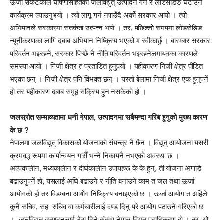
ऊर्जा संकटकाल घोषणासहितको जलविद्युत् उत्पादन गर्ने र लोडसेडिङ घटाउने
कार्यक्रम ल्याउनुभयो । त्यो लागू गर्न नपाउँदै अर्को सरकार आयो । त्यो
अभियानले सरकारमा सतर्कता उत्पन्न भयो । तर, पछिल्लो समयमा लोडसेडिङ
न्यूनीकरणका लागि दबाब अभियान निष्क्रिय भएको म स्वीकार्छु । बारम्बार सरकार
परिवर्तन भइरहने, सरकार पिच्छे नै नीति परिवर्तन भइरहनेलगायतका कारणले
समस्या आयो । निजी क्षेत्र त प्रताडित हुनुपर्‍यो । यहीकारण निजी क्षेत्र पीडित
भएका छन् । निजी क्षेत्र पनि विभक्त छन् । यस्तो बेलामा निजी क्षेत्र एक हुनुपर्ने
हो तर यहीकारण दबाब समूह सक्रिय हुन नसकेको हो ।
जलस्रोत सम्भाव्यतामा धनी नेपाल, उत्पादनमा सबैभन्दा गरिब हुनुको मुख्य कारण
के छ ?
नेपालमा जलविद्युत् विकासको योजनाको संयन्त्र नै छैन । विद्युत् आयोजना यसरी
क्रमवद्ध रूपमा कार्यान्वयन गर्छौं भन्ने निकायनै नभएको अवस्था छ ।
अल्पकालीन, मध्यकालीन र दीर्घकालीन उपायहरू के के हुन्, ती योजना अगाडि
बढाउनुपर्ने हो, यसलाई अघि बढाउने र नीति बनाउने काम त जल तथा ऊर्जा
आयोगको हो तर विडम्बना आयोग निष्क्रिय बनाइएको छ । ऊर्जा आयोग त अहिले
कुनै सचिव, सह–सचिव वा कर्मचारीलाई दण्ड दिनु परे आयोग पठाउने गरिएको छ
। जलविद्युत् उत्पादनलाई टेवा दिने संस्था नेपाल विद्युत् प्राधिकरण हो । तर, यो