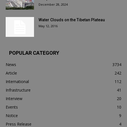
December 28, 2024
Water Clouds on the Tibetan Plateau
May 12, 2016
POPULAR CATEGORY
News
3734
Article
242
International
112
Infrastructure
41
Interview
20
Events
10
Notice
9
Press Release
4