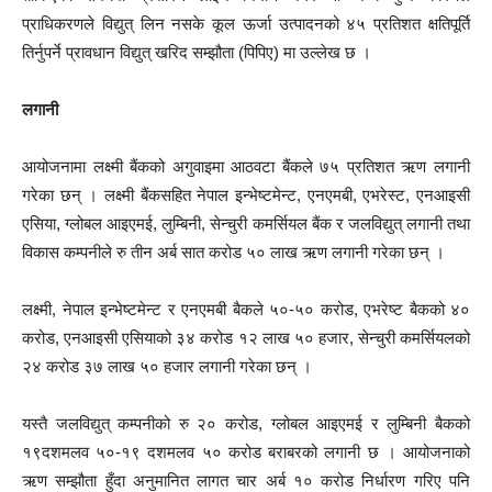
प्राधिकरणले विद्युत् लिन नसके कूल ऊर्जा उत्पादनको ४५ प्रतिशत क्षतिपूर्ति
तिर्नुपर्ने प्रावधान विद्युत् खरिद सम्झौता (पिपिए) मा उल्लेख छ ।
लगानी
आयोजनामा लक्ष्मी बैंकको अगुवाइमा आठवटा बैंकले ७५ प्रतिशत ऋण लगानी
गरेका छन् । लक्ष्मी बैंकसहित नेपाल इन्भेष्टमेन्ट, एनएमबी, एभरेस्ट, एनआइसी
एसिया, ग्लोबल आइएमई, लुम्बिनी, सेन्चुरी कमर्सियल बैंक र जलविद्युत् लगानी तथा
विकास कम्पनीले रु तीन अर्ब सात करोड ५० लाख ऋण लगानी गरेका छन् ।
लक्ष्मी, नेपाल इन्भेष्टमेन्ट र एनएमबी बैकले ५०-५० करोड, एभरेष्ट बैकको ४०
करोड, एनआइसी एसियाको ३४ करोड १२ लाख ५० हजार, सेन्चुरी कमर्सियलको
२४ करोड ३७ लाख ५० हजार लगानी गरेका छन् ।
यस्तै जलविद्युत् कम्पनीको रु २० करोड, ग्लोबल आइएमई र लुम्बिनी बैकको
१९दशमलव ५०-१९ दशमलव ५० करोड बराबरको लगानी छ । आयोजनाको
ऋण सम्झौता हुँदा अनुमानित लागत चार अर्ब १० करोड निर्धारण गरिए पनि