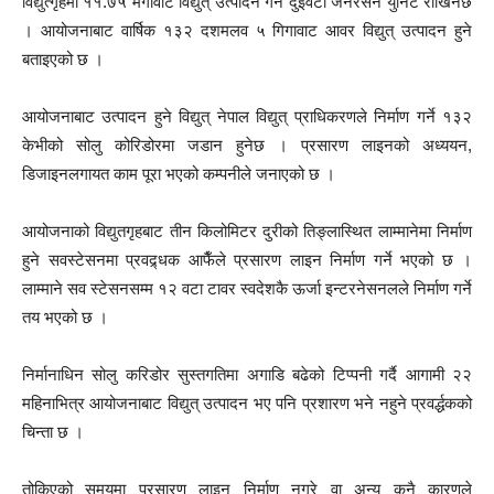
विद्युत्गृहमा ११.७५ मेगावाट विद्युत् उत्पादन गर्ने दुईवटा जेनेरेसन युनिट राखिनेछ
। आयोजनाबाट वार्षिक १३२ दशमलव ५ गिगावाट आवर विद्युत् उत्पादन हुने
बताइएको छ ।
आयोजनाबाट उत्पादन हुने विद्युत् नेपाल विद्युत् प्राधिकरणले निर्माण गर्ने १३२
केभीको सोलु कोरिडोरमा जडान हुनेछ । प्रसारण लाइनको अध्ययन,
डिजाइनलगायत काम पूरा भएको कम्पनीले जनाएको छ ।
आयोजनाको विद्युतगृहबाट तीन किलोमिटर दुरीको तिङ्लास्थित लाम्मानेमा निर्माण
हुने सवस्टेसनमा प्रवद्र्धक आफैँले प्रसारण लाइन निर्माण गर्ने भएको छ ।
लाम्माने सव स्टेसनसम्म १२ वटा टावर स्वदेशकै ऊर्जा इन्टरनेसनलले निर्माण गर्ने
तय भएको छ ।
निर्मानाधिन सोलु करिडोर सुस्तगतिमा अगाडि बढेको टिप्पनी गर्दै आगामी २२
महिनाभित्र आयोजनाबाट विद्युत् उत्पादन भए पनि प्रशारण भने नहुने प्रवर्द्धकको
चिन्ता छ ।
तोकिएको समयमा प्रसारण लाइन निर्माण नगरे वा अन्य कुनै कारणले