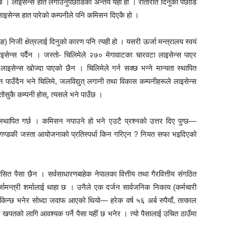
्छ । लाइसेन्स हात लगाउनुपछाडिको अन्तर्य यही हो । रातारात दिनुको पछाडि
इसेन्स हात पारेको कम्पनीले पनि कमिसन दिएकै हो ।
निजी क्षेत्रलाई दिनुको कारण पनि त्यही हो । यसरी ऊर्जा मन्त्रालय स्वयं
इसेन्स पर्दैन । जस्तो- चिलिमेले २७० मेगावाटका चारवटा लाइसेन्स पाएर
ाइसेन्स खोज्दा पाएको छैन । चिलिमेले गर्न सक्छ भन्ने मान्यता स्थापित
न पाउँदैन भने चिलिमे, जलविद्युत् लगानी तथा विकास कम्पनीहरूले लाइसेन्स
कै कम्पनी होस्, त्यसले भने पाउँछ ।
 स्थापित गर्छ । कमिसन नपाउने हो भने एउटै प्रश्नको उत्तर दिए पुग्छ—
ूढीगण्डकी जस्ता आयोजनाको प्रतिस्पर्धा किन गरिएन ? नियत सफा भइदिएको
ित पैसा छैन । सर्वसाधारणबाहेक नेपालका वित्तीय तथा गैरवित्तीय संगठित
्जामन्त्री शर्मालाई थाहा छ । उनैले एक दर्जन सार्वजनिक निकाय (कर्मचारी
िन्छ भनेर सोध्दा जवाफ आएको थियो— हरेक वर्ष ५६ अर्ब रुपैयाँ, तत्काल
िक खपतको लागि आवश्यक पर्ने पैसा यहीं छ भनेर । त्यो पैसालाई उचित ठाउँमा