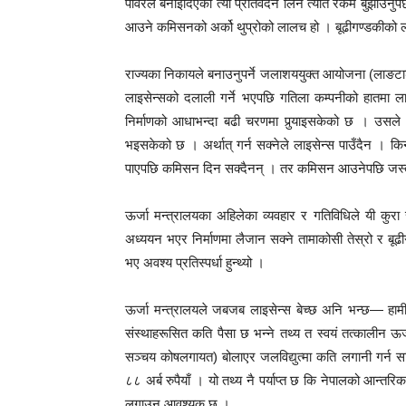
पावरले बनाइदिएको त्यो प्रतिवेदन लिन त्यति रकम बुझाउनुपर
आउने कमिसनको अर्को थुप्रोको लालच हो । बूढीगण्डकीको ला
राज्यका निकायले बनाउनुपर्ने जलाशययुक्त आयोजना (लाङटाङ) 
लाइसेन्सको दलाली गर्ने भएपछि गतिला कम्पनीको हातमा ला
निर्माणको आधाभन्दा बढी चरणमा पुर्‍याइसकेको छ । उसले ल
भइसकेको छ । अर्थात् गर्न सक्नेले लाइसेन्स पाउँदैन । कि
पाएपछि कमिसन दिन सक्दैनन् । तर कमिसन आउनेपछि जस्तोसु
ऊर्जा मन्त्रालयका अहिलेका व्यवहार र गतिविधिले यी कुरा
अध्ययन भएर निर्माणमा लैजान सक्ने तामाकोसी तेस्रो र ब
भए अवश्य प्रतिस्पर्धा हुन्थ्यो ।
ऊर्जा मन्त्रालयले जबजब लाइसेन्स बेच्छ अनि भन्छ— हामीस
संस्थाहरूसित कति पैसा छ भन्ने तथ्य त स्वयं तत्कालीन ऊर
सञ्चय कोषलगायत) बोलाएर जलविद्युत्मा कति लगानी गर्न सक
८८ अर्ब रुपैयाँ । यो तथ्य नै पर्याप्त छ कि नेपालको आन्तर
लगाउन आवश्यक छ ।