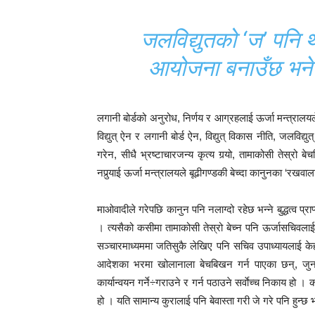
जलविद्युतको ‘ज’ पनि 
आयोजना बनाउँछ भनेर
लगानी बोर्डको अनुरोध, निर्णय र आग्रहलाई ऊर्जा मन्त्रालयले
विद्युत् ऐन र लगानी बोर्ड ऐन, विद्युत् विकास नीति, जलविद्युत
गरेन, सीधै भ्रष्टाचारजन्य कृत्य गर्‍यो, तामाकोसी तेस्रो ब
नपुर्‍याई ऊर्जा मन्त्रालयले बूढीगण्डकी बेच्दा कानुनका ‘रखवा
माओवादीले गरेपछि कानुन पनि नलाग्दो रहेछ भन्ने बुद्धत्व प्रा
। त्यसैको कसीमा तामाकोसी तेस्रो बेच्न पनि ऊर्जासचिवला
सञ्चारमाध्यममा जतिसुकै लेखिए पनि सचिव उपाध्यायलाई केही
आदेशका भरमा खोलानाला बेचबिखन गर्न पाएका छन्, जु
कार्यान्वयन गर्ने÷गराउने र गर्न पठाउने सर्वाेच्च निकाय हो ।
हो । यति सामान्य कुरालाई पनि बेवास्ता गरी जे गरे पनि हुन्