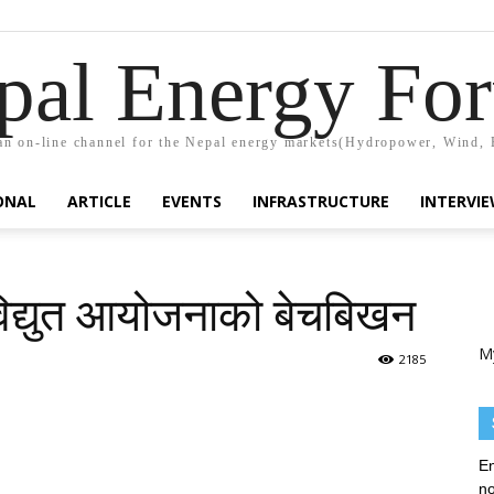
pal Energy Fo
n on-line channel for the Nepal energy markets(Hydropower, Wind, 
ONAL
ARTICLE
EVENTS
INFRASTRUCTURE
INTERVI
विद्युत आयोजनाको बेचबिखन
M
2185
En
no