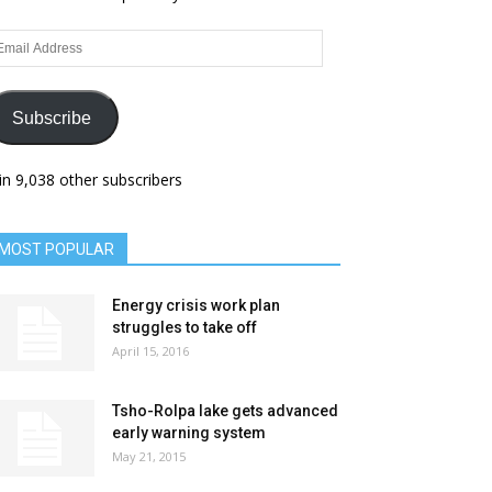
ail
dress
Subscribe
in 9,038 other subscribers
MOST POPULAR
Energy crisis work plan
struggles to take off
April 15, 2016
Tsho-Rolpa lake gets advanced
early warning system
May 21, 2015