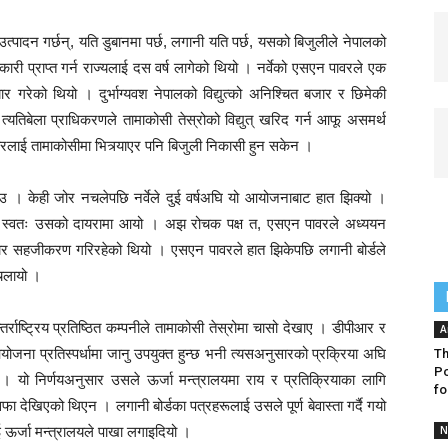
त्पादन गर्छन्, यति डुबानमा पर्छ, लगानी यति पर्छ, यसको बिजुलीले नेपालको
कारी प्राप्त गर्न राज्यलाई दस वर्ष लागेको थियो । नर्वेको एसएन पावरले एक
र गरेको थियो । दुर्भाग्यवश नेपालको विद्युत्को अनिश्चित बजार र छिमेकी
िबेला प्राधिकरणले तामाकोसी तेस्रोको विद्युत् खरिद गर्न आफू असमर्थ
लाई तामाकोसीमा भित्र्याएर पनि बिजुली निकासी हुन सकेन ।
उ । केही जोर नचलेपछि नर्वेले दुई वर्षअघि यो आयोजनाबाट हात झिक्यो ।
्रो स्वतः उसको दायरामा आयो । अझ रोचक पक्ष त, एसएन पावरले अध्ययन
ुसार सहजीकरण गरिरहेको थियो । एसएन पावरले हात झिकेपछि लगानी बोर्डले
 चलायो ।
राष्ट्रिय प्रतिष्ठित कम्पनीले तामाकोसी तेस्रोमा चासो देखाए । डीपीआर र
A
जना प्रतिस्पर्धामा जानु उपयुक्त हुन्छ भनी त्यसअनुसारको प्रक्रिया अघि
Th
P
ो । यो निर्णयअनुसार उसले ऊर्जा मन्त्रालयमा राय र प्रतिक्रियाका लागि
fo
ा देखिएको थिएन । लगानी बोर्डका पत्रहरूलाई उसले पूर्ण बेवास्ता गर्दै गयो
ाई ऊर्जा मन्त्रालयले पाखा लगाइदियो ।
N