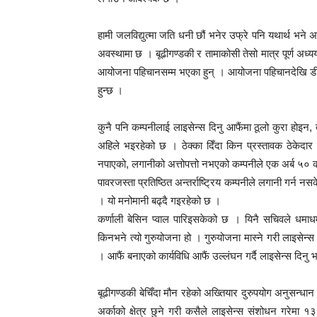
हामी जलविद्युत्मा जति धनी छौं भनेर उफ्रे पनि यथार्थ भ
अवस्थामा छ । बूढीगण्डकी र तामाकोसी तेसो मात्र पूर्ण 
आयोजना पहिचानसम्म भएका हुन् । आयोजना पहिचानदेखि डीप
हुन्छ ।
कुनै पनि कम्पनीलाई लाइसेन्स दिनु आफैंमा ठूलो कुरा होइन, त
अहिले भइरहेको छ । ठेक्का दिँदा किन प्रस्तावक ठेकेदार 
नपाएको, लगानीको अत्तोपत्तो नभएको कम्पनीले एक अर्ब ५
पावरजस्ता प्रतिष्ठित अन्तर्राष्ट्रिय कम्पनीले लगानी गर्न नस
। यो मनोमानी बढ्दै गइरहेको छ ।
कर्णाली बेसिन प्वाल पारिइसकेको छ । यिनै सचिवले धमाधम
किनभने त्यो गुरुयोजना हो । गुरुयोजना मास्ने गरी लाइसेन्स 
। आफैं बनाएको कार्यविधि आफैं उल्लंघन गर्दै लाइसेन्स दिनु
बूढीगण्डकी बेचिँदा मौन रहेको अख्तियार दुरुपयोग अनुसन्धा
अर्काको क्षेत्र छुने गरी कसैले लाइसेन्स संशोधन गरेमा १