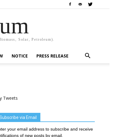
rum
Biomass, Solar, Petroleum).
EW
NOTICE
PRESS RELEASE
y Tweets
Subscribe via Email
ter your email address to subscribe and receive
tifications of new posts by email.