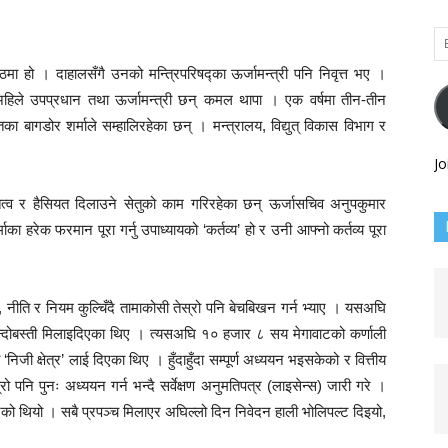
Em
Ad
ठमा हो । दाहालसँगै उनको मन्त्रिपरिषद्का ऊर्जामन्त्री पनि निवृत्त भए ।
 अहिले उपप्रधान तथा ऊर्जामन्त्री छन् कमल थापा । एक वर्षमा तीन-तीन
का बागडोर शर्माले सम्हालिरहेका छन् । मन्त्रालय, विद्युत् विकास विभाग र
Jo
ित्व र हैसियत दिलाउने सेतुको काम गरिरहेका छन् ऊर्जासचिव अनुपकुमार
माका हरेक फरमान पूरा गर्नु उपाध्यायको ‘कर्तव्य’ हो र उनी आफ्नो कर्तव्य पूरा
 ऐन, नीति र नियम कुल्चिँदै तामाकोसी तेस्रो पनि बेचबिखन गर्न भ्याए । यसअघि
र बन्दोबस्ती मिलाइदिएका थिए । त्यसअघि १० हजार ८ सय मेगावाटको कर्णाली
िजी क्षेत्र’ लाई दिएका थिए । हुँदाहुँदा सम्पूर्ण अध्ययन भइसकेको र वित्तीय
्रो पनि पुनः अध्ययन गर्न भन्दै सर्वेक्षण अनुमतिपत्र (लाइसेन्स) जारी गरे ।
एको थियो । सबै प्रपञ्च मिलाएर अघिल्लो दिन निवेदन हाली भोलिपल्ट दिइयो,
।