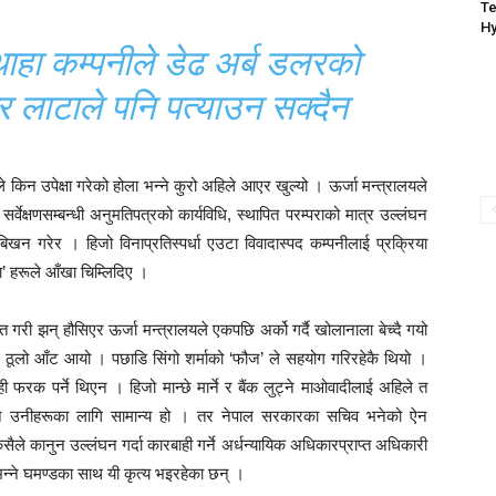
Te
Hy
थाहा कम्पनीले डेढ अर्ब डलरको
 लाटाले पनि पत्याउन सक्दैन
 किन उपेक्षा गरेको होला भन्ने कुरो अहिले आएर खुल्यो । ऊर्जा मन्त्रालयले
् सर्वेक्षणसम्बन्धी अनुमतिपत्रको कार्यविधि, स्थापित परम्पराको मात्र उल्लंघन
ेचबिखन गरेर । हिजो विनाप्रतिस्पर्धा एउटा विवादास्पद कम्पनीलाई प्रक्रिया
ला’ हरूले आँखा चिम्लिदिए ।
प्त गरी झन् हौसिएर ऊर्जा मन्त्रालयले एकपछि अर्को गर्दै खोलानाला बेच्दै गयो
ई ठूलो आँट आयो । पछाडि सिंगो शर्माको ‘फौज’ ले सहयोग गरिरहेकै थियो ।
 फरक पर्ने थिएन । हिजो मान्छे मार्ने र बैंक लुट्ने माओवादीलाई अहिले त
न उनीहरूका लागि सामान्य हो । तर नेपाल सरकारका सचिव भनेको ऐन
 कसैले कानुन उल्लंघन गर्दा कारबाही गर्ने अर्धन्यायिक अधिकारप्राप्त अधिकारी
छ भन्ने घमण्डका साथ यी कृत्य भइरहेका छन् ।