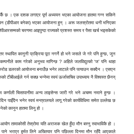
ने अर्कै छ । एक दशक लगाएर पूर्ण अध्ययन भएका आयोजना हातमा गन्न सकिने
अध्ययन (डीपीआर बनेका) भएका आयोजना हुन् । अरू जलस्रोतमा धनी भनिएका
ीआरसम्मको चरणमा आइपुग्दा राज्यको प्रशस्त समय र पैसा खर्च भइसकेको
र स्थापित कानुनी प्रक्रिया पूरा नगर्ने हो भने जसले जे गरे पनि हुन्छ, जुन
कम्पनीले काम गरेको अनुभव मागिन्छ ? अहिले जलविद्युत्को ‘ज’ पनि थाहा
० करोड डलरको आयोजना बनाउँछ भनेर लाटाले पनि पत्याउन सक्दैन । एसएन
केको टीबीआईले गर्न सक्छ भन्नेमा स्वयं ऊर्जासचिव उपाध्याय नै विश्वस्त छैनन्
 कर्णाली चिसापानीमा अन्य लाइसेन्स जारी गरे भने अचम्म नमाने हुन्छ ।
दिन पाइँदैन भनेर स्वयं मन्त्रालयले लागू गरेको कार्यविधिमा समेत उल्लेख छ
 भनेको कानुन हातमा लिनु हो ।
न आयोग तामाकोसी तेस्रोमा यति अराजक खेल हुँदा मौन बस्नु स्वाभाविकै हो ।
३ पाने भराएर हुर्मत लिने अख्तियार पनि पछिल्ला दिनमा मौन रहँदै आएकाले