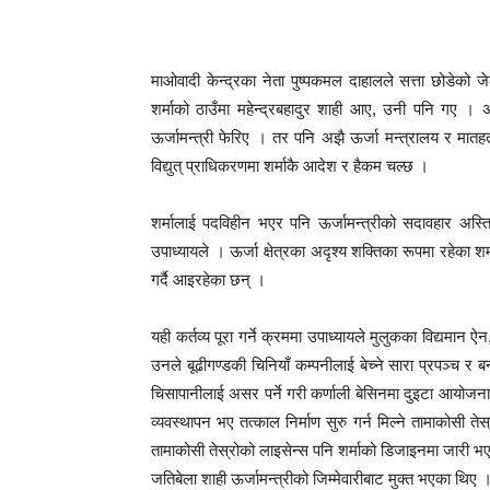
माओवादी केन्द्रका नेता पुष्पकमल दाहालले सत्ता छोडेको जे
शर्माको ठाउँमा महेन्द्रबहादुर शाही आए, उनी पनि गए ।
ऊर्जामन्त्री फेरिए । तर पनि अझै ऊर्जा मन्त्रालय र मातहत
विद्युत् प्राधिकरणमा शर्माकै आदेश र हैकम चल्छ ।
शर्मालाई पदविहीन भएर पनि ऊर्जामन्त्रीको सदावहार अस्त
उपाध्यायले । ऊर्जा क्षेत्रका अदृश्य शक्तिका रूपमा रहेका शर्
गर्दै आइरहेका छन् ।
यही कर्तव्य पूरा गर्ने क्रममा उपाध्यायले मुलुकका विद्यमान
उनले बूढीगण्डकी चिनियाँ कम्पनीलाई बेच्ने सारा प्रपञ्च 
चिसापानीलाई असर पर्ने गरी कर्णाली बेसिनमा दुइटा आयोजना ‘न
व्यवस्थापन भए तत्काल निर्माण सुरु गर्न मिल्ने तामाकोसी तेस
तामाकोसी तेस्रोको लाइसेन्स पनि शर्माको डिजाइनमा जारी भ
जतिबेला शाही ऊर्जामन्त्रीको जिम्मेवारीबाट मुक्त भएका थिए 