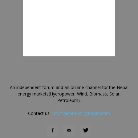
An independent forum and an on-line channel for the Nepal
energy markets(Hydropower, Wind, Biomass, Solar,
Petroleum).
Contact us:
info@nepalenergyforum.com