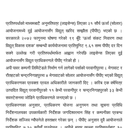
प्रतिस्पर्धाको माध्यमबाटै अनुमतिपत्र (लाइसेन्स) लिएका २१ सौर्य ऊर्जा (सोलार)
आयोजनामध्ये दुई आयोजनासँग विद्युत् खरिद सम्झौता (पीपीए) भएको छ ।
सरकारले २०७२ फागुनमा घोषणा गरेको ९९ बुँदे ‘ऊर्जा संकट निवारण तथा
विद्युत् विकास दशक’ सम्बन्धी कार्ययोजनामा प्रतियुनिट ९.६१ सम्म पीपीए दर दिन
सक्ने उल्लेख गरी प्रतिस्पर्धामार्फत आह्वान गरेपछि लाइसेन्स लिएका दुई
आयोजनासँग विद्युत प्राधिकरणले पीपीए गरेको हो ।
अपी पावर कम्पनी लिमिटेडले निर्माण गर्न लागेको पर्साको परवानीपुरमा ८ मेगावाट र
रौतहटको चन्द्रनिगाहपुरमा ४ मेगावाटको सोलार आयोजनासँग पीपीए भएको विद्युत्
प्राधिकरणका प्रवक्ता प्रवल अधिकारीले जानकारी दिए । करिब एक वर्षभित्र
उत्पादित विद्युत् परवानीपुरको ११ केभी परवानीपुर र चन्द्रनिगाहपुरको ३३ केभी
सवस्टेसनमा जोडिने प्राधिकरणले जनाएको छ ।
प्राधिकरणका अनुसार, प्राधिकरण योजना अनुगमन तथा सूचना प्रविधि
निर्देशनालयका उपकार्यकारी निर्देशक जगदिश्वरमान सिंह र कम्पनीका प्रबन्ध
निर्देशक सञ्जिव न्यौपानेले हस्ताक्षर गरेका छन् । पीपीए अनुसार दुवै आयोजनाले
प्रतियुनिट ७.३० रूपैयाँ पाउनेछन् । अपीले मात्र खुल्ला प्रतिस्पर्धाबाट १०