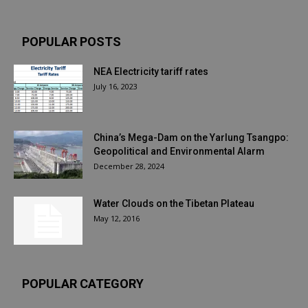
POPULAR POSTS
NEA Electricity tariff rates
July 16, 2023
China’s Mega-Dam on the Yarlung Tsangpo:
Geopolitical and Environmental Alarm
December 28, 2024
Water Clouds on the Tibetan Plateau
May 12, 2016
POPULAR CATEGORY