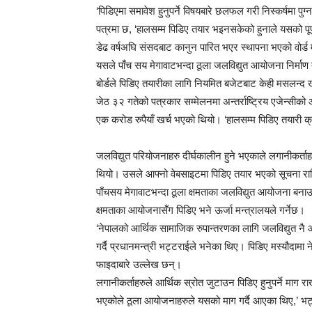
‘पिडिएमा समावेश हुनुपर्ने विषयबारे छलफल गरी निस्कर्षमा प
पत्रमा छ, ‘हालसम्म पिडिए तयार भइनसकेको हुनाले यसको पू
डेढ वर्षअघि संसदबाट कानुन पारित भएर स्थापना भएको वोर्ड 
यसले पाँच सय मेगावाटभन्दा ठूला जलविद्युत आयोजना निर्माण
बोर्डले पिडिए तयारीका लागि नियमित बजेटबाट केही मसलन्द
जेठ ३२ गतेको पत्रकार सम्मेलनमा अन्तर्राष्ट्रिय एजेन्स
एक करोड रुपैयाँ खर्च भएको थियो। ‘हालसम्म पिडिए तयारी क
जलविद्युत परियोजनाहरु दीर्घकालीन हुने भएकाले लगानीकर्ताह
थियो। उसले आफ्नो वेबसाइटमा पिडिए तयार भएको सूचना र
पाँचसय मेगावाटभन्दा ठूला क्षमताका जलविद्युत आयोजना बना
क्षमताका आयोजनासँग पिडिए भने ऊर्जा मन्त्रालयले गर्नेछ।
‘नेपालको आर्थिक सामाजिक रुपान्तरणका लागि जलविद्युत नै 
गर्दै प्रधानमन्त्री भट्टराईले भनेका थिए। पिडिए मस्यौदामा न
फाइदाबारे उल्लेख छन्।
लगानीकर्ताहरुले आर्थिक स्रोत जुटाउन पिडिए हुनुपर्ने माग र
भएकोले ठूला आयोजनाहरुले यसको माग गर्दै आएका थिए,’ भट्ट