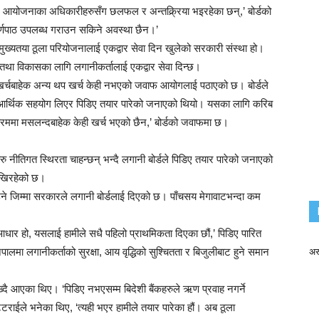
ुग्न आयोजनाका अधिकारीहरुसँग छलफल र अन्तक्र्रिया भइरहेका छन्,’ बोर्डको
र्णपाठ उपलब्ध गराउन सकिने अवस्था छैन।’
मुख्यतया ठूला परियोजनालाई एकद्वार सेवा दिन खुलेको सरकारी संस्था हो।
 तथा विकासका लागि लगानीकर्तालाई एकद्वार सेवा दिन्छ।
 खर्चबाहेक अन्य थप खर्च केही नभएको जवाफ आयोगलाई पठाएको छ। बोर्डले
ीको आर्थिक सहयोग लिएर पिडिए तयार पारेको जनाएको थियो। यसका लागि करिब
्रममा मसलन्दबाहेक केही खर्च भएको छैन,’ बोर्डको जवाफमा छ।
रु नीतिगत स्थिरता चाहन्छन् भन्दै लगानी बोर्डले पिडिए तयार पारेको जनाएको
ाखिरहेको छ।
उने जिम्मा सरकारले लगानी बोर्डलाई दिएको छ। पाँचसय मेगावाटभन्दा कम
आधार हो, यसलाई हामीले सधै पहिलो प्राथमिकता दिएका छौं,’ पिडिए पारित
ेपालमा लगानीकर्ताको सुरक्षा, आय वृद्धिको सुश्चितता र बिजुलीबाट हुने समान
अर
ाख्दै आएका थिए। ‘पिडिए नभएसम्म बिदेशी बैंकहरुले ऋण प्रवाह नगर्ने
राईले भनेका थिए, ‘त्यही भएर हामीले तयार पारेका हौं। अब ठूला