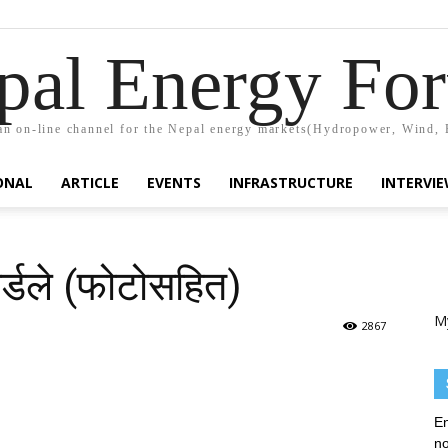
pal Energy Fo
n on-line channel for the Nepal energy markets(Hydropower, Wind, 
ONAL
ARTICLE
EVENTS
INFRASTRUCTURE
INTERVI
ोर्डले (फोटोसहित)
M
2867
En
no