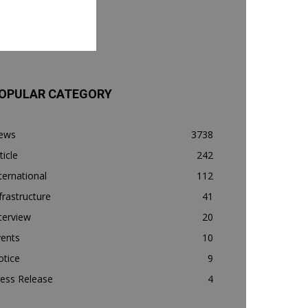
OPULAR CATEGORY
ews
3738
ticle
242
ternational
112
frastructure
41
terview
20
vents
10
otice
9
ess Release
4