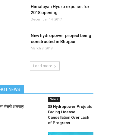
Himalayan Hydro expo set for
2018 opening
December 14, 2017
New hydropower project being
constructed in Bhojpur
March 8, 2018
Load more
HOT NEWS
News
ुण तेस्रो अलपत्र
38 Hydropower Projects
Facing License
Cancellation Over Lack
of Progress