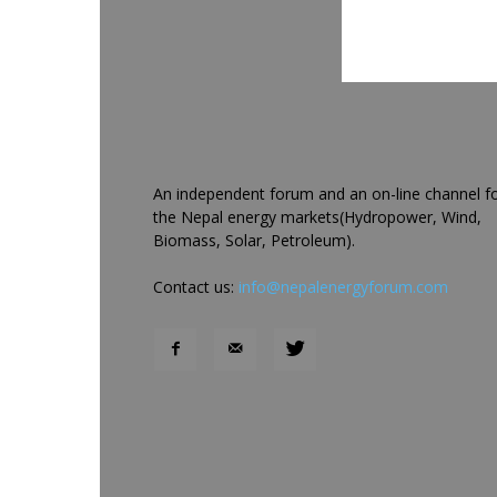
An independent forum and an on-line channel f
the Nepal energy markets(Hydropower, Wind,
Biomass, Solar, Petroleum).
Contact us:
info@nepalenergyforum.com