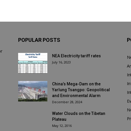
POPULAR POSTS
P
or
NEA Electricity tariff rates
N
July 16, 2023
Ar
In
In
China’s Mega-Dam on the
Yarlung Tsangpo: Geopolitical
In
and Environmental Alarm
E
December 28, 2024
N
Water Clouds on the Tibetan
Pr
Plateau
May 12, 2016