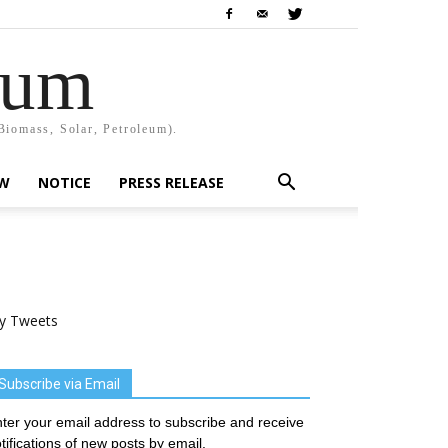
rum
Biomass, Solar, Petroleum).
EW
NOTICE
PRESS RELEASE
y Tweets
Subscribe via Email
ter your email address to subscribe and receive
tifications of new posts by email.