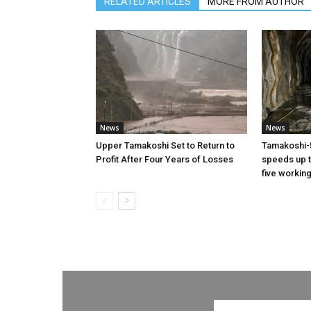
RELATED ARTICLES
MORE FROM AUTHOR
News
News
Upper Tamakoshi Set to Return to
Tamakoshi-
Profit After Four Years of Losses
speeds up t
five workin