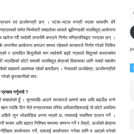
Em
Ad
रधान एवं ऊर्जामन्त्री छन् । पटक–पटक मन्त्री भएका थापासँग धेरै
्रालयको समेत जिम्मेवारी सम्हालेका थापाले बूढीगण्डकी जलविद्युत् आयोजना
य खारेज गर्दै स्वदेशी लगानीमै बनाउने निर्णय मन्त्रिपरिषद्बाट गराएका छन् ।
 लगानीमा आयोजना बनाउन सम्भव रहेकाले सरकारले निर्णय गरेको जिकिर
Jo
 भएको र उत्पादित बिजुलीको माग स्वदेशमै बढ्दै गएकाले विद्युत्को बजारसमेत
त्री भएपछिको छोटो समयमै जलविद्युत् क्षेत्रको विकासका लागि सक्दो सहयोग
सबैको सहकार्य आवश्यक रहेको बताउँछन् । नेपालको ऊर्जाक्षेत्र, ऊर्जामन्त्रीले
े गरेको कुराकानीको सार:
 प्रयास गर्नुभयो ?
ारी सम्हालेको हुँ । चुनावपछि आउने सरकारले आफ्नो काम अघि बढाउँछ भन्ने
री बहन गर्दाकै दिन मैले मन्त्रालयका वरिष्ठ अधिकारीहरूलाई यो छोटो अवधिमा
, अहिले जुन लोडसेडिङ अन्त्य भएको छ, त्यसलाई स्थायित्व प्रदान गर्ने ।
ी रूपमा अघि बढाएर निश्चित समयमा सम्पन्न गर्ने र तेस्रो, ऊर्जाको क्षेत्रमा
तिहरू कार्यान्वयन गर्ने, यसलाई कार्यान्वयन गर्नका लागि म आएको भनेको