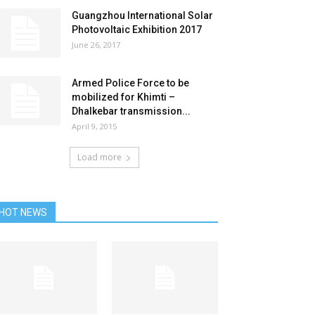
Guangzhou International Solar
Photovoltaic Exhibition 2017
June 26, 2017
Armed Police Force to be
mobilized for Khimti –
Dhalkebar transmission...
April 9, 2015
Load more
HOT NEWS