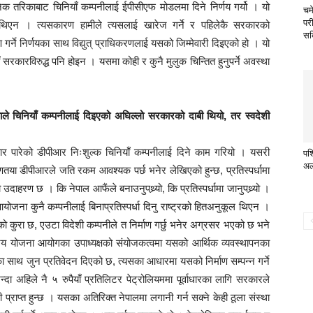
क तरिकाबाट चिनियाँ कम्पनीलाई ईपीसीएफ मोडलमा दिने निर्णय गर्यो । यो
चम
परी
ि थिएन । त्यसकारण हामीले त्यसलाई खारेज गर्ने र पहिलेकै सरकारको
सक
ण गर्ने निर्णयका साथ विद्युत् प्राधिकरणलाई यसको जिम्मेवारी दिइएको हो । यो
ाँ सरकारविरुद्ध पनि होइन । यसमा कोही र कुनै मुलुक चिन्तित हुनुपर्ने अवस्था
ले चिनियाँ कम्पनीलाई दिइएको अघिल्लो सरकारको दाबी थियो, तर स्वदेशी
ार पारेको डीपीआर निःशुल्क चिनियाँ कम्पनीलाई दिने काम गरियो । यसरी
पश्
अल
या डीपीआरले जति रकम आवश्यक पर्छ भनेर लेखिएको हुन्छ, प्रतिस्पर्धामा
रण छ । कि नेपाल आफैंले बनाउनुपथ्र्यो, कि प्रतिस्पर्धामा जानुपथ्र्यो ।
ोजना कुनै कम्पनीलाई बिनाप्रतिस्पर्धा दिनु राष्ट्रको हितअनुकूल थिएन ।
ो कुरा छ, एउटा विदेशी कम्पनीले त निर्माण गर्छु भनेर अग्रसर भएको छ भने
्ट्रिय योजना आयोगका उपाध्यक्षको संयोजकत्वमा यसको आर्थिक व्यवस्थापनका
 साथ जुन प्रतिवेदन दिएको छ, त्यसका आधारमा यसको निर्माण सम्पन्न गर्ने
अहिले नै ५ रुपैयाँ प्रतिलिटर पेट्रोलियममा पूर्वाधारका लागि सरकारले
राप्त हुन्छ । यसका अतिरिक्त नेपालमा लगानी गर्न सक्ने केही ठूला संस्था