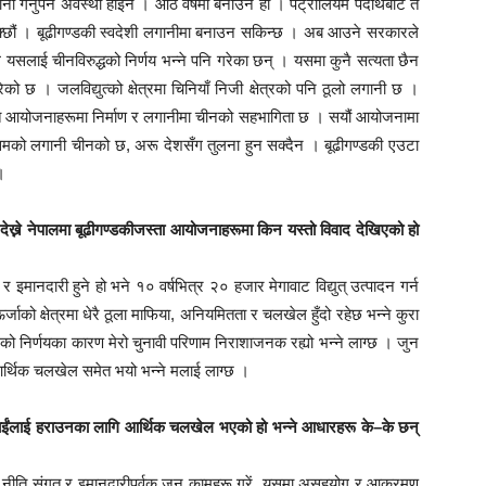
 गर्नुपर्ने अवस्था होइन । आठ वर्षमा बनाउने हो । पेट्रोलियम पदार्थबाट त
क्छौं । बूढीगण्डकी स्वदेशी लगानीमा बनाउन सकिन्छ । अब आउने सरकारले
े यसलाई चीनविरुद्धको निर्णय भन्ने पनि गरेका छन् । यसमा कुनै सत्यता छैन
छ । जलविद्युत्को क्षेत्रमा चिनियाँ निजी क्षेत्रको पनि ठूलो लगानी छ ।
तिशत आयोजनाहरूमा निर्माण र लगानीमा चीनको सहभागिता छ । सयौं आयोजनामा
िसिमको लगानी चीनको छ, अरू देशसँग तुलना हुन सक्दैन । बूढीगण्डकी एउटा
।
 देख्ने नेपालमा बूढीगण्डकीजस्ता आयोजनाहरूमा किन यस्तो विवाद देखिएको हो
 इमानदारी हुने हो भने १० वर्षभित्र २० हजार मेगावाट विद्युत् उत्पादन गर्न
र्जाको क्षेत्रमा धेरै ठूला माफिया, अनियमितता र चलखेल हुँदो रहेछ भन्ने कुरा
को निर्णयका कारण मेरो चुनावी परिणाम निराशाजनक रह्यो भन्ने लाग्छ । जुन
ा आर्थिक चलखेल समेत भयो भन्ने मलाई लाग्छ ।
तपाईंलाई हराउनका लागि आर्थिक चलखेल भएको हो भन्ने आधारहरू के–के छन्
न नीति संगत र इमानदारीपूर्वक जुन कामहरू गरें, यसमा असहयोग र आक्रमण