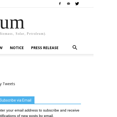
rum
Biomass, Solar, Petroleum).
EW
NOTICE
PRESS RELEASE
y Tweets
Subscribe via Email
ter your email address to subscribe and receive
tifications of new posts by email.