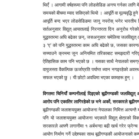
थिएँ । आगामी वर्षहरूमा पनि लोडसेडिङ अन्त्य गर्नका लागि
समयको बीचमा म्याद सकिएको थियो । आपूर्ति वा मूल्यवृद्धि हु
आपूर्ति बन्द भएर लोडसेडिङमा जानु नपरोस् भनेर भारतीय वि
सर्तअनुसार विद्युत् आयातलाई निरन्तरता दिन अनुरोध गरेक
युद्धस्तरमा अघि बढेका छन्, जसअनुसार चमेलिया जलविद्युत
३ ‘ए’ को पनि युद्धस्तरमा काम अघि बढेको छ, जसका कारणले गर
सच्याउने क्रममा जुन अनियमित तरिकाबाट समझदारी गरिएको 
ऐतिहासिक काम पनि भएको छ । यसका साथै नेपालको समग्र विद
वायुजस्ता वैकल्पिक ऊर्जाप्रति पर्याप्त ध्यान नगइरहेको अवस्थ
सफल भएको छु । यी छोटो अवधिमा भएका कामहरू हुन् ।
विगतमा चिनियाँ कम्पनीलाई दिइएको बूढीगण्डकी जलविद्य
आरोप पनि एकातिर लागिरहेको छ भने अर्को, सरकारले बूढीगण्ड
बूढीगण्डकी जलाशययुक्त आयोजना नेपालका निमित्त अत्यन्तै मह
पनि यो जलाशययुक्त आयोजना भएकाले विद्युत् क्षेत्रको व
सरकारले आफ्नै लगानीमा १ अर्बभन्दा बढी खर्च गरेर फ्रेन
आयोग निर्माण गर्ने उद्देश्यका साथ बूढीगण्डकी आयोजनाको कम