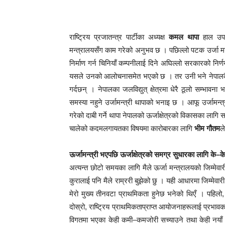
राष्ट्रिय प्रजातन्त्र पार्टीका अध्यक्ष
कमल थापा
हाल उपप्
मन्त्रालयसँग काम गरेको अनुभव छ । पछिल्लो पटक उर्जा मन्त
निर्माण गर्न चिनियाँ कम्पनीलाई दिने अघिल्लो सरकारको निर्ण
यसले उनको आलोचनासमेत भएको छ । तर उनी भने नेपालकै
गर्दछन् । नेपालका जलविद्युत् क्षेत्रमा धेरै ठूलो सम्भावना
समस्या नहुने उर्जामन्त्री थापाको भनाइ छ । आफू उर्जामन्
गरेको दाबी गर्ने थापा नेपालको ऊर्जाक्षेत्रको विकासका लागि 
चालेको कदमलगायतका विषयमा कारोबारका लागि
भीम गौतम
ल
ऊर्जामन्त्री भएपछि ऊर्जाक्षेत्रको समग्र सुधारका लागि के–के
अत्यन्त छोटो समयका लागि मैले ऊर्जा मन्त्रालयको जिम्मेव
कुरालाई पनि मैले राम्ररी बुझेको छु । यही आधारमा जिम्मेवा
मेरो मुख्य तीनवटा प्राथमिकता हुनेछ भनेको थिएँ । पहिलो
दोस्रो, राष्ट्रिय प्राथमिकताप्राप्त आयोजनाहरूलाई प्रभावकार
विगतमा भएका केही कमी–कमजोरी सच्याउने तथा केही नयाँ नी