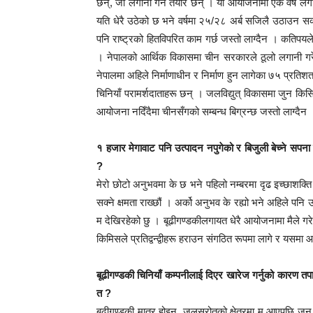
छन्, जो लगानी गर्न तयार छन् । यो आयोजनामा एकै वर्ष लगानी
यति धेरै उठेको छ भने वर्षमा २५/२८ अर्ब सजिलै उठाउन स
पनि राष्ट्रको हितविपरित काम गर्छ जस्तो लाग्दैन । कतिपयल
। नेपालको आर्थिक विकासमा चीन सरकारले ठूलो लगानी गरेको 
नेपालमा अहिले निर्माणाधीन र निर्माण हुन लागेका ७५ प्र
चिनियाँ परामर्शदाताहरू छन् । जलविद्युत् विकासमा जुन क
आयोजना नदिँदैमा चीनसँगको सम्बन्ध बिग्रन्छ जस्तो लाग्दैन 
१ हजार मेगावाट पनि उत्पादन नपुगेको र बिजुली बेच्ने सपना
?
मेरो छोटो अनुभवमा के छ भने पहिलो नम्बरमा दृढ इच्छाशक्ति र
सक्ने क्षमता राख्छौं । अर्को अनुभव के रह्यो भने अहिले पनि ऊ
म देखिरहेको छु । बूढीगण्डकीलगायत धेरै आयोजनामा मैले गरे
किमिसले प्रतिद्वन्द्वीहरू हराउन संगठित रूपमा लागे र यसम
बूढीगण्डकी चिनियाँ कम्पनीलाई दिएर खारेज गर्नुको कारण 
त ?
बूढीगण्डकी मात्र होइन, जलस्रोतको क्षेत्रमा म आएपछि जु