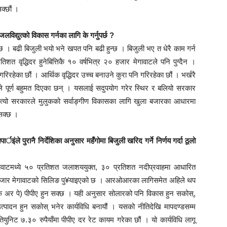
क्छौं ।
द्युत्को विकास गर्नका लागि के गर्नुपर्छ ?
मा छ । बढी बिजुली भयो भने खपत पनि बढी हुन्छ । बिजुली भए त धेरै काम गर्न
शत वृद्धिदर हुनेबित्तिकै १० वर्षभित्र २० हजार मेगावाटले पनि पुग्दैन ।
रिरहेका छौं । आर्थिक वृद्धिदर उच्च बनाउने कुरा पनि गरिरहेका छौं । भर्खरै
ाले पूर्ण बहुमत दिएका छन् । यसलाई सदुपयोग गरेर स्थिर र बलियो सरकार
। त्यो सरकारले मुलुकको सर्वाङ्गीण विकासका लागि खुला बजारका आधारमा
 सक्छ ।
इंले पुरानै निर्देशिका अनुसार महँगोमा बिजुली खरिद गर्ने निर्णय गर्दा ठूलो
ावाटमध्ये ५० प्रतिशत जलाशययुक्त, ३० प्रतिशत नदीप्रवाहमा आधारित
हजार मेगावाटको सिलिङ पु¥याइएको छ । आरओआरका लागिसमेत अहिले थप
क अर पे) पीपीए हुन सक्छ । यही अनुसार सोलारको पनि विकास हुन सकोस्,
त्पादन हुन सकोस् भनेर कार्यविधि बनायौं । यसको नीतिदेखि मापदण्डसम्म
युनिट ७.३० रुपैयाँमा पीपीए दर रेट कायम गरेका छौं । यो कार्यविधि लागू