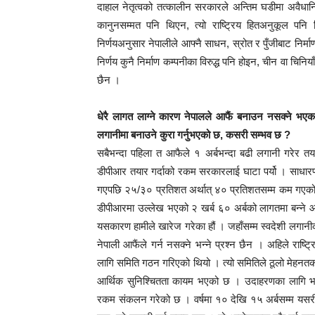
दाहाल नेतृत्वको तत्कालीन सरकारले अन्तिम घडीमा अवैधानि
कानुनसम्मत पनि थिएन, त्यो राष्ट्रिय हितअनुकूल पन
निर्णयअनुसार नेपालीले आफ्नै साधन, स्रोत र पुँजीबाट निर्मा
निर्णय कुनै निर्माण कम्पनीका विरुद्ध पनि होइन, चीन वा चिनिय
छैन ।
धेरै लागत लाग्ने कारण नेपालले आफैं बनाउन नसक्ने भएका
लगानीमा बनाउने कुरा गर्नुभएको छ, कसरी सम्भव छ ?
सबैभन्दा पहिला त आफैले १ अर्बभन्दा बढी लगानी गरेर तय
डीपीआर तयार गर्दाको रकम सरकारलाई घाटा पर्यो । साधारणत
गएपछि २५/३० प्रतिशत अर्थात् ४० प्रतिशतसम्म कम गएको उदाह
डीपीआरमा उल्लेख भएको २ खर्ब ६० अर्बको लागतमा बन्ने आय
यसकारण हामीले खारेज गरेका हौं । जहाँसम्म स्वदेशी लगानीक
नेपाली आफैंले गर्न नसक्ने भन्ने प्रश्न छैन । अहिले राष
लागि समिति गठन गरिएको थियो । त्यो समितिले ठूलो मेहनतका
आर्थिक सुनिश्चितता कायम भएको छ । उदाहरणका लागि भन्दा 
रकम संकलन गरेको छ । वर्षमा १० देखि १५ अर्बसम्म यसरी प्