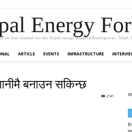
pal Energy Fo
n on-line channel for the Nepal energy markets(Hydropower, Wind, 
ONAL
ARTICLE
EVENTS
INFRASTRUCTURE
INTERVI
गानीमै बनाउन सकिन्छ
M
2141
En
no