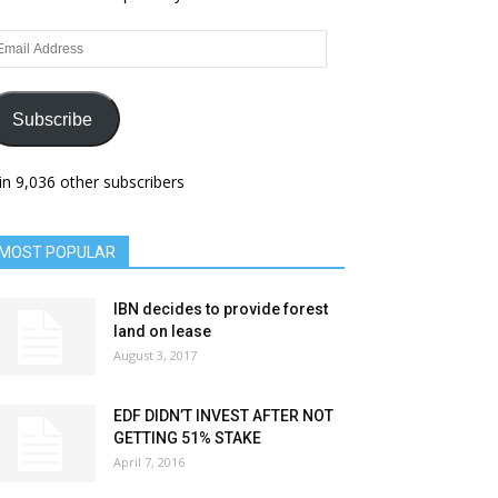
ail
dress
Subscribe
in 9,036 other subscribers
MOST POPULAR
IBN decides to provide forest
land on lease
August 3, 2017
EDF DIDN’T INVEST AFTER NOT
GETTING 51% STAKE
April 7, 2016