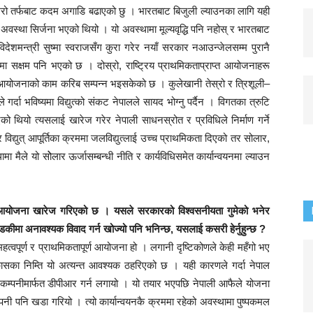
 मेरो तर्फबाट कदम अगाडि बढाएको छु । भारतबाट बिजुली ल्याउनका लागि यही
ने अवस्था सिर्जना भएको थियो । यो अवस्थामा मूल्यवृद्धि पनि नहोस् र भारतबाट
देशमन्त्री सुष्मा स्वराजसँग कुरा गरेर नयाँ सरकार नआउन्जेलसम्म पुरानै
ोमा सक्षम पनि भएको छ । दोस्रो, राष्ट्रिय प्राथमिकताप्राप्त आयोजनाहरू
् आयोजनाको काम करिब सम्पन्न भइसकेको छ । कुलेखानी तेस्रो र त्रिशूली–
्दा भविष्यमा विद्युत्को संकट नेपालले सायद भोग्नु पर्दैन । विगतका त्रुटि
थियो त्यसलाई खारेज गरेर नेपाली साधनस्रोत र प्रविधिले निर्माण गर्ने
्युत् आपूर्तिका क्रममा जलविद्युत्लाई उच्च प्राथमिकता दिएको तर सोलार,
ामा मैले यो सोेलार ऊर्जासम्बन्धी नीति र कार्यविधिसमेत कार्यान्वयनमा ल्याउन
ुत् आयोजना खारेज गरिएको छ । यसले सरकारको विश्वसनीयता गुमेको भनेर
कीमा अनावश्यक विवाद गर्न खोज्यो पनि भनिन्छ, यसलाई कसरी हेर्नुहुन्छ ?
त्वपूर्ण र प्राथमिकतापूर्ण आयोजना हो । लगानी दृष्टिकोणले केही महँगो भए
िकासका निम्ति यो अत्यन्त आवश्यक ठहरिएको छ । यही कारणले गर्दा नेपाल
्च कम्पनीमार्फत डीपीआर गर्न लगायो । यो तयार भएपछि नेपाली आफैले योजना
्पनी पनि खडा गरियो । त्यो कार्यान्वयनकै क्रममा रहेको अवस्थामा पुष्पकमल