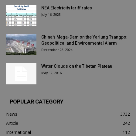
NEA Electricity tariff rates
July 16, 2023
China’s Mega-Dam on the Yarlung Tsangpo:
Geopolitical and Environmental Alarm
December 28, 2024
Water Clouds on the Tibetan Plateau
May 12, 2016
POPULAR CATEGORY
News
3732
Article
242
International
112