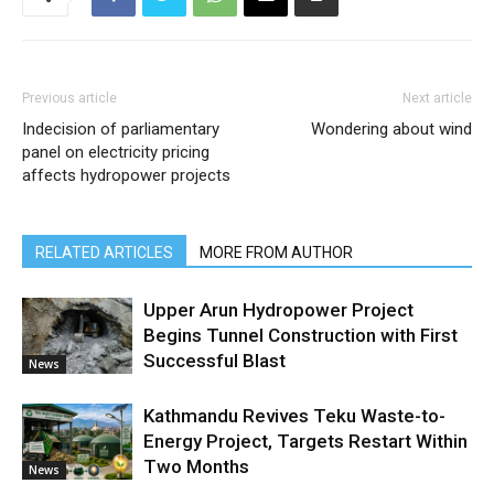
Previous article
Next article
Indecision of parliamentary
Wondering about wind
panel on electricity pricing
affects hydropower projects
RELATED ARTICLES
MORE FROM AUTHOR
Upper Arun Hydropower Project
Begins Tunnel Construction with First
Successful Blast
News
Kathmandu Revives Teku Waste-to-
Energy Project, Targets Restart Within
Two Months
News