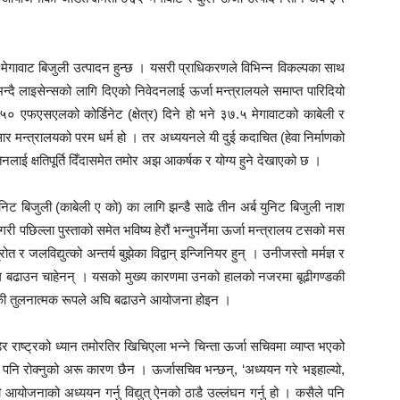
गावाट बिजुली उत्पादन हुन्छ । यसरी प्राधिकरणले विभिन्न विकल्पका साथ
न्दै लाइसेन्सको लागि दिएको निवेदनलाई ऊर्जा मन्त्रालयले समाप्त पारिदियो
एफएसएलको कोर्डिनेट (क्षेत्र) दिने हो भने ३७.५ मेगावाटको काबेली र
ार मन्त्रालयको परम धर्म हो । तर अध्ययनले यी दुई कदाचित (हेवा निर्माणको
िनलाई क्षतिपूर्ति दिँदासमेत तमोर अझ आकर्षक र योग्य हुने देखाएको छ ।
िट बिजुली (काबेली ए को) का लागि झन्डै साढे तीन अर्ब युनिट बिजुली नाश
ी पछिल्ला पुस्ताको समेत भविष्य हेरौं भन्नुपर्नेमा ऊर्जा मन्त्रालय टसको मस
विद्युत्को अन्तर्य बुझेका विद्वान् इन्जिनियर हुन् । उनीजस्तो मर्मज्ञ र
ि बढाउन चाहेनन् । यसको मुख्य कारणमा उनको हालको नजरमा बूढीगण्डकी
ण्डकी तुलनात्मक रूपले अघि बढाउने आयोजना होइन ।
ेर राष्ट्रको ध्यान तमोरतिर खिचिएला भन्ने चिन्ता ऊर्जा सचिवमा व्याप्त भएको
 पनि रोक्नुको अरू कारण छैन । ऊर्जासचिव भन्छन्, ‘अध्ययन गरे भइहाल्यो,
आयोजनाको अध्ययन गर्नु विद्युत् ऐनको ठाडै उल्लंघन गर्नु हो । कसैले पनि