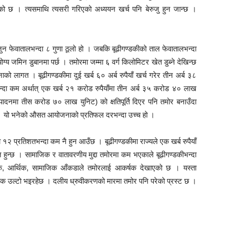
एको छ । त्यसमाथि त्यसरी गरिएको अध्ययन खर्च पनि बेरुजु हुन जान्छ ।
न फेवातालभन्दा ८ गुणा ठूलो हो । जबकि बूढीगण्डकीको ताल फेवातालभन्दा
्य जमिन डुबानमा पर्छ । तमोरमा जम्मा ६ वर्ग किलोमिटर खेत डुब्ने देखिन्छ
ोजनाको लागत । बूढीगण्डकीमा दुई खर्ब ६० अर्ब रुपैयाँ खर्च गरेर तीन अर्ब ३८
न्दा कम अर्थात् एक खर्ब २१ करोड रुपैयाँमा तीन अर्ब ३५ करोड ४० लाख
 उत्पादनमा तीस करोड ७० लाख युनिट) को क्षतिपूर्ति दिएर पनि तमोर बनाउँदा
 यो भनेको औसत आयोजनाको प्रतिफल दरभन्दा उच्च हो ।
 प्रतिशतभन्दा कम नै हुन आउँछ । बूढीगण्डकीमा राज्यले एक खर्ब रुपैयाँ
हुन्छ । सामाजिक र वातावरणीय मुद्दा तमोरमा कम भएकाले बूढीगण्डकीभन्दा
विधिक, आर्थिक, सामाजिक आँकडाले तमोरलाई आकर्षक देखाएको छ । यस्ता
 ठीक उल्टो भइरहेछ । दलीय ध्रुवीकरणको मारमा तमोर पनि परेको प्रस्ट छ ।