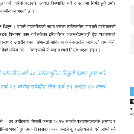
ा गर्ने, गरिबी घटाउने, आयात विस्थापित गर्ने र ऊर्जामा निर्भर हुने तमोर
 ध्रुवीकरण भएको छ ।
्ञान थिएन । एमाले महासचिवको पदमा बसेका व्यक्तिसमेत ‘भारतले पञ्चेश्वरको
 । सडक विभागमा काम गरिसकेका इन्जिनियर जलस्रोतमन्त्री हुँदा ‘पञ्चायतले
ापीकरण र उदारीकरणका हिमायती मानिएका अर्थमन्त्रीले ‘माथिल्लो तामाकोसी
कम्पनीको लबिङ गरे । नेताहरूको यी चाहना त्यसै निसृत भएका होइनन् ।
च गरेर तीन अर्ब ३८ करोड युनिट बिजुली प्राप्त हुन्छ भने
खर्ब २१ करोड रुपैयाँमा तीन अर्ब ३५ करोड ४० लाख
N
गण
घरप
 भने । तर उनीहरूले ‘नेपाली जनता २०१७ सालकै पञ्चायतकालकै अनपढ र
रविधिमा भएको गुणात्मक विकासका कारण कसले कुन उद्देश्यले के गर्न लाग्यो सबै