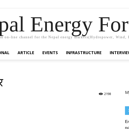
pal Energy Fo
n on-line channel for the Nepal energy markets(Hydropower, Wind, 
ONAL
ARTICLE
EVENTS
INFRASTRUCTURE
INTERVI
र
M
2198
En
no