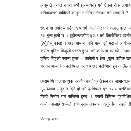
अनुमति प्राप्त नगरी सर्भे (अध्ययन) गर्न ऐनले रोक लगा
सचिवजस्तो व्यक्तिले कानुन र नीति उल्लंघन गर्न लगाउने ?
७६२ मा तमोर बनाउँदा ४० वर्ग किलोमिटरको तलाउ बन्छ, जु
१७ गुणा ठूलो छ । बूढीगण्डकीमा ३२.६ वर्ग किलोमिटर खेतीयोग
(हेर्नुहोस् बक्स) । अझ योभन्दा पनि महत्वपूर्ण मुद्दा हो आय
करोड युनिट बिजुली प्राप्त हुन्छ भने तमोरमा यसको आधाभ
युनिट बिजुली प्राप्त हुन्छ । काबेली र हेवा (कुल वार्षिक
यसको आन्तरिक प्रतिफल दर १५.७३ प्रतिशत हुन आउँछ ।
त्यसमाथि जलाशययुक्त आयोजनाको प्रतिफल दर सामान्यतया १२
मुआब्जामा अनुदान दिने हो भने प्रतिफल दर १२.७ प्रतिशत 
छिटो निर्माण गर्न सजिलो हुन्छ । यसरी विभिन्न प्रा
आयोजनालाई राज्यले उच्च प्राथमिकतामा दिनुपर्नेमा अहिले
बिकास थापा