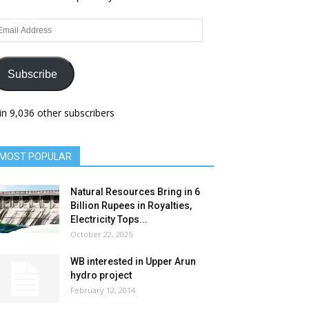
ail
dress
Subscribe
in 9,036 other subscribers
MOST POPULAR
Natural Resources Bring in 6
Billion Rupees in Royalties,
Electricity Tops...
October 22, 2025
WB interested in Upper Arun
hydro project
February 12, 2014