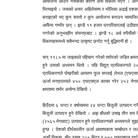
आयोजना आउन नसकेका कारण अरू विकल्प भएन । अनि विकल
भित्याइयो । जसको असर अहिलेसम्म र भोलिका अढाई दशकसम्म
बनाइएको भए कुन सस्तो र कुन आयोजना बनाउन सामाजिक र व
आफैंमा गम्भीर छन् । झन्डै ११ हजार घरपरिवारलाई उठीवास
नगरेको अनुभवहीन संयन्त्रबाट । झन्डै १८ अर्ब रुपैयाँक
विकल्पहरूमध्ये सबैभन्दा उत्कृष्ट छनोट गर्नु बुद्धिमानी हो ।
सन् १९८५ मा जाइकाले पहिचान गरेको तमोरको जडित क्षमता
हुने उसको अध्ययन थियो । पछि विद्युत् प्राधिकरणले
प्राधिकरणले पोखरीको आयतन फुल सप्लाई लेभल (एफएसए
ऊर्जा मन्त्रालयले ४५० एफएसएल कायम गरेर २५२ मेगावाट
क्षमतामा तमोर अयोग्य देखियो ।
हिउँदमा ६ घन्टा र वर्षायाममा २४ घन्टा बिजुली उत्पाद
बिजुली उत्पादन हुने देखियो । अझ बाँधको उचाइ तीन सय म
(२५६५ मेगावाट) उत्पादन हुने प्राधिकरणको अध्ययनले सुझा
हुन्छ । देशको दीर्घकालीन ऊर्जा आवश्यकता सम्बोधन र जलस
अर्काे विकल्प, बाँध उचाइ २०५ मिटर र ५५० एफएसएल गर्दा