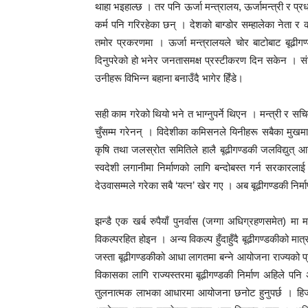
थाहा भइहाल्छ । तर पनि ऊर्जा मन्त्रालय, ऊर्जामन्त्री र प्र
कर्म पनि गरिरहेका छन् । देशको बाग्डोर सम्हालेका नेता 
तमोर प्रकरणमा । ऊर्जा मन्त्रालयले चोर बाटोबाट बूढी
दिनुपरेको हो भनेर जनतासमक्ष प्रस्टीकरण दिन सकेन । स
उनीहरू विभिन्न बहाना बनाउँदै भागेर हिँडे।
सही काम गरेको थियो भने त भाग्नुपर्ने थिएन । मन्त्री र सच
चुँसम्म गरेनन् । विदेशीका कमिसनले यिनीहरू सबैका मुखमा
कृषि तथा जलस्रोत समितिले हालै बूढीगण्डकी जलविद्युत
स्वदेशी लगानीमा निर्माणको लागि बन्दोबस्त गर्न सरकारलाई
देउवासम्मले गरेका सबै ‘यत्न’ खेर गए । अब बूढीगण्डकी निर्म
झन्डै एक खर्ब रुपैयाँ पुनर्वास (जग्गा अधिग्रहणसमेत) मा म
विकल्परहित होइन । अन्य विकल्प हुँदाहुँदै बूढीगण्डकीको म
जस्ता बूढीगण्डकीको आधा लागतमा बन्ने आयोजना राज्यको प
विकासका लागि राज्यस्तरमा बूढीगण्डकी निर्माण अहिले पन
तुलनात्मक लाभका आधारमा आयोजना छनोट हुनुपर्छ । हिजो अ