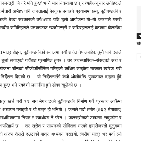
धानमन्त्री ‘जे गरे पनि हुन्छ’ भन्ने मानसिकतामा छन् र त्यहीअनुसार उनीहरूले
र कर्मचारी अभैm पनि जनतालाई बेबकुफ बनाउने प्रयासमा छन्, बूढीगण्डकी र
गण्डकी बेच्दा सरकारको तर्पmबाट यति ठूलो आयोजना यो–यो कारणले यसरी
ंसदीय समितिहरूले पटकपटक ऊर्जामन्त्री र सचिवहरूलाई बैठकमा बोलाउँदा
N
चौध
िव मात्र होइन, बूढीगण्डकीको सवालमा नयाँ शक्ति नेपालबाहेक कुनै पनि दलले
 बुजो लगाएको यहाँबाट प्रमाणित हुन्छ । तर व्यवस्थापिका–संसद्को अर्थ र
् आयोजना चीनको सीजीजीसीसित गरिएको कथित सम्झौता तत्काल खारेज गरी
 निर्देशन दिएको छ । यो निर्देशनसँगै केपी ओलीदेखि पुष्पकमल दाहाल हुँदै
ाण हुन्छ भने स्वदेशी लगानीमा हुने ढोका खुलेको छ ।
ात्र खर्च गरी १२ सय मेगावाटको बूढीगण्डकी निर्माण गर्ने प्रस्ताव आफैंमा
ात्र अध्ययन गराइयो र यो मात्र हो भनियो । जसले गर्दा तमोर (७६२ मेगावाट)
्राथमिकतामा नियत र स्वार्थवश नै परेन । जलस्रोतको उच्चतम सदुपयोग र
ि अपरिहार्य छ । तर स्रोत र साधनको सीमितता भएको हाम्रोजस्तो मुलुकमा
रुण तेस्रो एउटाको मात्र अध्ययन गराइयो, त्यसैमा मात्र भर पर्दा त्यो