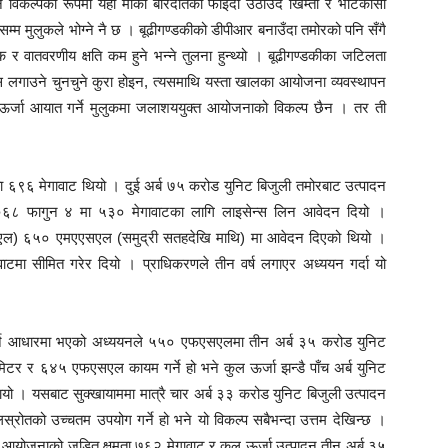
्पका रूपमा यही मौका बारदातको फाइदा उठाउँदै खिम्ती र भोटेकोसी
 मुलुकले भोग्ने नै छ । बूढीगण्डकीको डीपीआर बनाउँदा तमोरको पनि सँगै
ातवरणीय क्षति कम हुने भन्ने तुलना हुन्थ्यो । बूढीगण्डकीका जटिलता
 लगाउने चुनचुने कुरा होइन, त्यसमाथि यस्ता खालका आयोजना व्यवस्थापन
ो ऊर्जा आयात गर्ने मुलुकमा जलाशययुक्त आयोजनाको विकल्प छैन । तर ती
 ६९६ मेगावाट थियो । दुई अर्ब ७५ करोड युनिट बिजुली तमोरबाट उत्पादन
 २०६८ फागुन ४ मा ५३० मेगावाटका लागि लाइसेन्स लिन आवेदन दियो ।
ल) ६५० एमएएसएल (समुद्री सतहदेखि माथि) मा आवेदन दिएको थियो ।
मा सीमित गरेर दियो । प्राधिकरणले तीन वर्ष लगाएर अध्ययन गर्दा यो
न गर्ने आधारमा भएको अध्ययनले ५५० एफएसएलमा तीन अर्ब ३५ करोड युनिट
िटर र ६४५ एफएसएल कायम गर्ने हो भने कुल ऊर्जा झन्डै पाँच अर्ब युनिट
यो । यसबाट सुक्खायाममा मात्रै चार अर्ब ३३ करोड युनिट बिजुली उत्पादन
्रोतको उच्चतम उपयोग गर्ने हो भने यो विकल्प सबैभन्दा उत्तम देखिन्छ ।
 आयोजनाको जडित क्षमता ७६२ मेगावाट र कुल ऊर्जा उत्पादन तीन अर्ब ३५