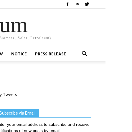
rum
Biomass, Solar, Petroleum).
EW
NOTICE
PRESS RELEASE
y Tweets
Subscribe via Email
ter your email address to subscribe and receive
tifications of new posts by email.