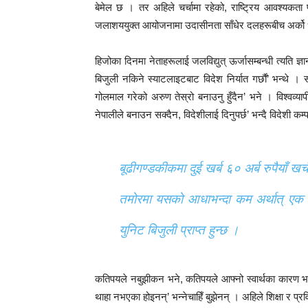
बेमेल छ । तर अहिले चर्चामा रहेको, राष्ट्रिय आवश्यकता पूर
जलाशययुक्त आयोजनामा उदासीनता साँधेर दलहरूबीच अर्को
हिजोका दिनमा नेताहरूलाई जलविद्युत् ऊर्जासम्बन्धी त्यति ज
बिजुली नकिने स्याटलाइटबाट विदेश निर्यात गर्छाैं’ भन्थे
गोलमाल गरेको अरुण तेस्रो बनाउनु हुँदैन’ भने । विश्वव्य
नेपालीले बनाउन सक्दैन, विदेशीलाई दिनुपर्छ’ भन्दै विदेशी 
बूढीगण्डकीकमा दुई खर्ब ६० अर्ब रुपैयाँ खर्
तमोरमा यसको आधाभन्दा कम अर्थात् एक 
युनिट बिजुली प्राप्त हुन्छ ।
कतिपयले नबुझीकन भने, कतिपयले आफ्नो स्वार्थका कारण
थाहा नभएका होइनन्’ भन्नेचाहिँ बुझेनन् । अहिले शिक्षा र प्