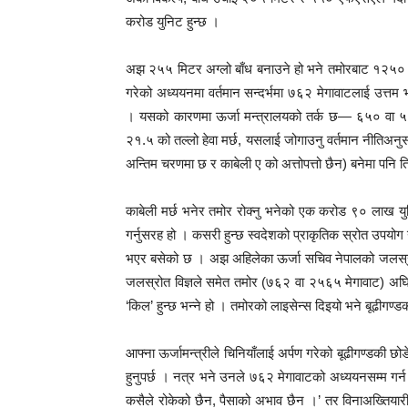
करोड युनिट हुन्छ ।
अझ २५५ मिटर अग्लो बाँध बनाउने हो भने तमोरबाट १२५० मे
गरेको अध्ययनमा वर्तमान सन्दर्भमा ७६२ मेगावाटलाई उत्तम भ
। यसको कारणमा ऊर्जा मन्त्रालयको तर्क छ— ६५० वा ५५० 
२१.५ को तल्लो हेवा मर्छ, यसलाई जोगाउनु वर्तमान नीतिअनुस
अन्तिम चरणमा छ र काबेली ए को अत्तोपत्तो छैन) बनेमा पनि त
काबेली मर्छ भनेर तमोर रोक्नु भनेको एक करोड ९० लाख युन
गर्नुसरह हो । कसरी हुन्छ स्वदेशको प्राकृतिक स्रोत उपयोग गर
भएर बसेको छ । अझ अहिलेका ऊर्जा सचिव नेपालको जलस्रोत र जल
जलस्रोत विज्ञले समेत तमोर (७६२ वा २५६५ मेगावाट) अघ
‘किल’ हुन्छ भन्ने हो । तमोरको लाइसेन्स दिइयो भने बूढीग
आफ्ना ऊर्जामन्त्रीले चिनियाँलाई अर्पण गरेको बूढीगण्डकी छोड
हुनुपर्छ । नत्र भने उनले ७६२ मेगावाटको अध्ययनसम्म गर्न
कसैले रोकेको छैन, पैसाको अभाव छैन ।’ तर विनाअख्तियारी 