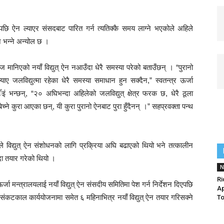
छि ऐन ल्याएर संसदबाट पारित गर्न त्यतिक्कै समय लाग्ने भएकोले अहिले
े भन्ने अन्योल छ ।
तावेज मानिएको नयाँ विद्युत् ऐन नआउँदा धेरै समस्या परेको बताउँछन् । “पुरानो
ाए जलविद्युत्मा रहेका धेरै समस्या समाधान हुन सक्दैन,” स्वतन्त्र ऊर्जा
ार्इं भन्छन्, “२० अघिभन्दा अहिलेको जलविद्युत् क्षेत्र फरक छ, धेरै ठूला
्ने कुरा आएका छन्, यी कुरा पुरानो ऐनबाट पुरा हुँदैनन् ।” सहप्रवक्ता पन्थ
विद्युत् ऐन संशोधनको लागि प्रक्रिया अघि बढाएको थियो भने तत्कालीन
दा तयार गरेको थियो ।
N
Ri
मन्त्रालयलाई नयाँ विद्युत् ऐन संसदीय समितिमा पेश गर्न निर्देशन दिएपछि
Ap
संकटकाल कार्ययोजनामा समेत ६ महिनाभित्र नयाँ विद्युत् ऐन तयार गरिसक्ने
T