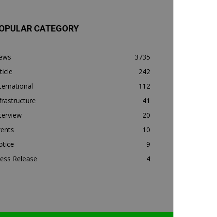
OPULAR CATEGORY
ews
3735
ticle
242
ternational
112
frastructure
41
terview
20
vents
10
otice
9
ess Release
4