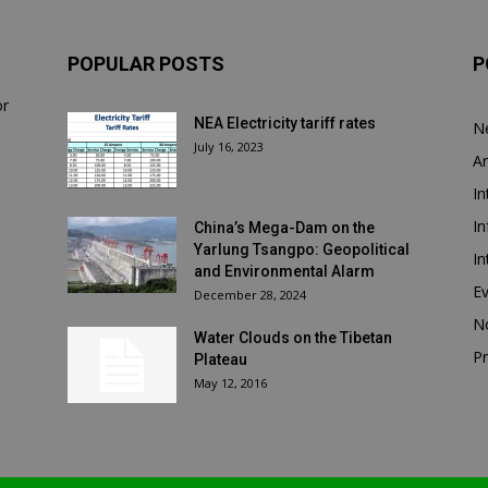
POPULAR POSTS
P
or
NEA Electricity tariff rates
N
July 16, 2023
Ar
In
In
China’s Mega-Dam on the
Yarlung Tsangpo: Geopolitical
In
and Environmental Alarm
E
December 28, 2024
N
Water Clouds on the Tibetan
Pr
Plateau
May 12, 2016