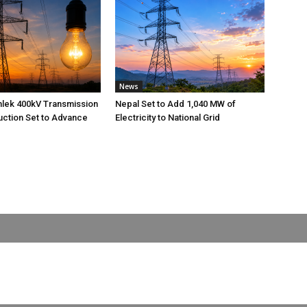
News
nlek 400kV Transmission
Nepal Set to Add 1,040 MW of
uction Set to Advance
Electricity to National Grid