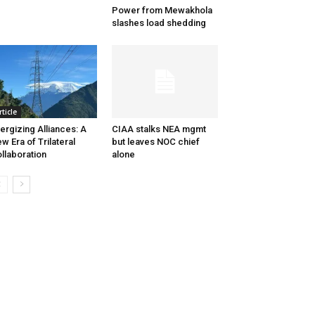
Power from Mewakhola
slashes load shedding
rticle
ergizing Alliances: A
CIAA stalks NEA mgmt
w Era of Trilateral
but leaves NOC chief
llaboration
alone