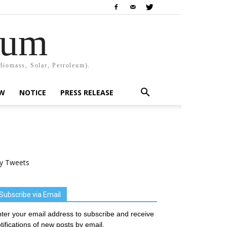
rum
Biomass, Solar, Petroleum).
EW
NOTICE
PRESS RELEASE
y Tweets
Subscribe via Email
ter your email address to subscribe and receive
tifications of new posts by email.