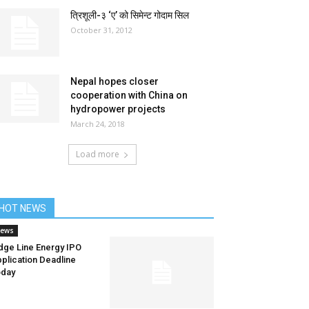
त्रिशूली-३ ‘ए’ को सिमेन्ट गोदाम सिल
October 31, 2012
Nepal hopes closer
cooperation with China on
hydropower projects
March 24, 2018
Load more
HOT NEWS
ews
dge Line Energy IPO
plication Deadline
oday