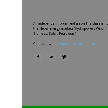
An independent forum and an on-line channel f
the Nepal energy markets(Hydropower, Wind,
Biomass, Solar, Petroleum).
Contact us:
info@nepalenergyforum.com