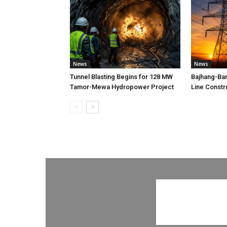
News
News
Tunnel Blasting Begins for 128 MW
Bajhang-Ba
Tamor-Mewa Hydropower Project
Line Constr