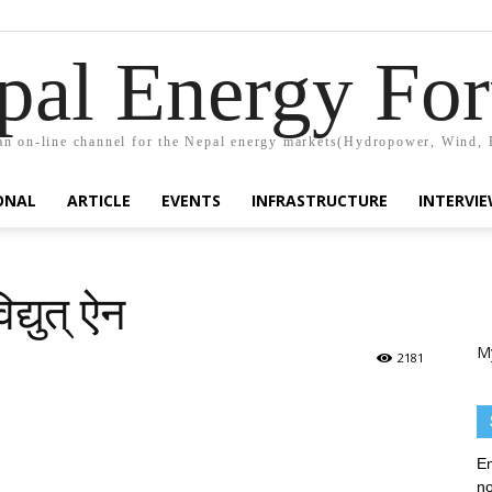
pal Energy Fo
n on-line channel for the Nepal energy markets(Hydropower, Wind, 
ONAL
ARTICLE
EVENTS
INFRASTRUCTURE
INTERVI
द्युत् ऐन
M
2181
En
no