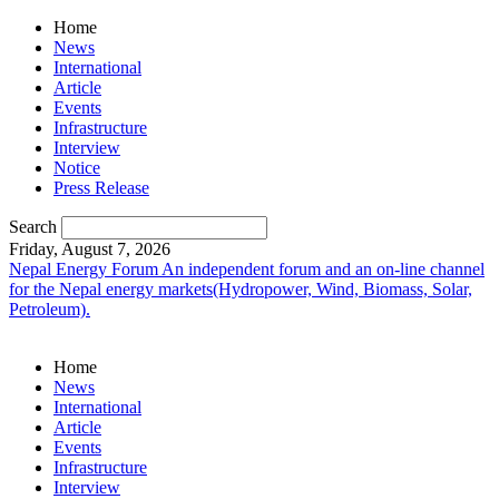
Home
News
International
Article
Events
Infrastructure
Interview
Notice
Press Release
Search
Friday, August 7, 2026
Nepal Energy Forum
An independent forum and an on-line channel
for the Nepal energy markets(Hydropower, Wind, Biomass, Solar,
Petroleum).
Home
News
International
Article
Events
Infrastructure
Interview