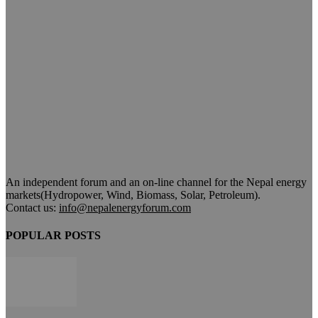
An independent forum and an on-line channel for the Nepal energy
markets(Hydropower, Wind, Biomass, Solar, Petroleum).
Contact us:
info@nepalenergyforum.com
POPULAR POSTS