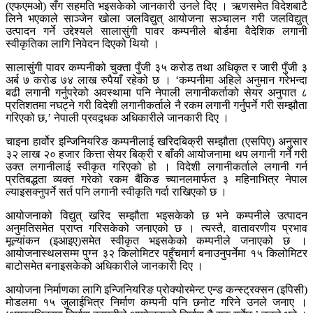
(एफएमओ) सँग सहमति भइसकेको जानकारी उनले दिए । ऋणसमेत विदेशबाटै
लिने भएकाले साञ्जेन खोला जलविद्युत् आयोजना सञ्चालन गरी जलविद्युत्
उत्पादन गर्ने उद्देश्यले सालासुंगी पावर कम्पनीले बोर्डमा वैदेशिक लगानी
स्वीकृतिका लागि निवेदन दिएको थियो ।
सालासुंगी पावर कम्पनीको चुक्ता पुँजी ३५ करोड तथा अधिकृत र जारी पुँजी ३
अर्ब ७ करोड ७४ लाख रुपैयाँ रहेको छ । ‘कम्पनीमा अहिले अनुमान गरेभन्दा
बढी लगानी गर्नुपरेको अवस्थामा पनि नेपाली लगानीकर्ताको सेयर अनुपात ८
प्रतिशतमा नघट्ने गरी विदेशी लगानीकर्ताले नै रकम लगानी गर्नुपर्ने गरी सम्झौता
गरिएको छ,’ नेपाली प्रवद्र्धक अधिकारीले जानकारी दिए ।
चाइना हार्वोर इन्जिनियरिङ कम्पनीलाई खरिदबिक्री सम्झौता (एसपिए) अनुसार
३२ लाख २० हजार कित्ता सेयर बिक्री र बाँकी आयोजनामा थप लगानी गर्ने गरी
उक्त लगानीलाई स्वीकृत गरिएको हो । विदेशी लगानीकर्ताले लगानी गर्न
प्रतिबद्धता व्यक्त गरेको रकम बैंकिङ च्यानलमार्फत ३ महिनाभित्र नेपाल
ल्याइसक्नुपर्ने सर्त पनि लगानी स्वीकृति गर्दा राखिएको छ ।
आयोजनाको विद्युत् खरिद सम्झौता भइसकेको छ भने कम्पनीले उत्पादन
अनुमतिसमेत प्राप्त गरिसकेको जनाएको छ । त्यस्तै, वातावरणीय प्रभाव
मूल्यांकन (इआइए)समेत स्वीकृत भइसकेको कम्पनीले जनाएको छ ।
आयोजनास्थलसम्म पुग्न ३२ किलोमिटर पहुँचमार्ग बनाउनुपर्नेमा १५ किलोमिटर
बाटोसमेत बनाइसकेको अधिकारीले जानकारी दिए ।
आयोजना निर्माणका लागि इन्जिनियरिङ प्रोक्योरमेन्ट एन्ड कन्स्ट्रक्सन (इपिसी)
मोडलमा १५ जुलाईभित्र निर्माण कम्पनी पनि छनोट गरिने उनले जनाए ।