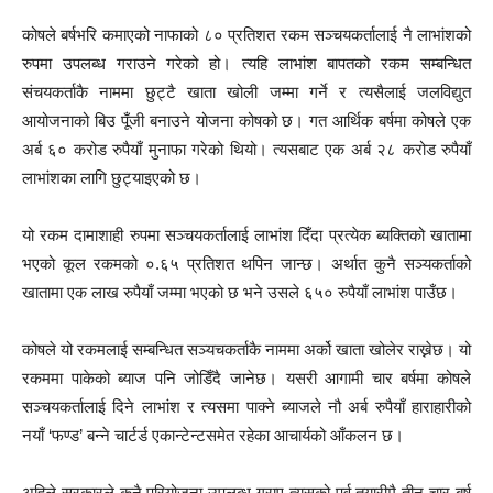
कोषले बर्षभरि कमाएको नाफाको ८० प्रतिशत रकम सञ्चयकर्तालाई नै लाभांशको
रुपमा उपलब्ध गराउने गरेको हो। त्यहि लाभांश बापतको रकम सम्बन्धित
संचयकर्ताकै नाममा छुट्टै खाता खोली जम्मा गर्ने र त्यसैलाई जलविद्युत
आयोजनाको बिउ पूँजी बनाउने योजना कोषको छ। गत आर्थिक बर्षमा कोषले एक
अर्ब ६० करोड रुपैयाँ मुनाफा गरेको थियो। त्यसबाट एक अर्ब २८ करोड रुपैयाँ
लाभांशका लागि छुट्याइएको छ।
यो रकम दामाशाही रुपमा सञ्चयकर्तालाई लाभांश दिँदा प्रत्येक ब्यक्तिको खातामा
भएको कूल रकमको ०.६५ प्रतिशत थपिन जान्छ। अर्थात कुनै सञ्यकर्ताको
खातामा एक लाख रुपैयाँ जम्मा भएको छ भने उसले ६५० रुपैयाँ लाभांश पाउँछ।
कोषले यो रकमलाई सम्बन्धित सञ्यचकर्ताकै नाममा अर्को खाता खोलेर राख्नेछ। यो
रकममा पाकेको ब्याज पनि जोडिँदै जानेछ। यसरी आगामी चार बर्षमा कोषले
सञ्चयकर्तालाई दिने लाभांश र त्यसमा पाक्ने ब्याजले नौ अर्ब रुपैयाँ हाराहारीको
नयाँ ‘फण्ड’ बन्ने चार्टर्ड एकान्टेन्टसमेत रहेका आचार्यको आँकलन छ।
अहिले सरकारले कुनै परियोजना उपलब्ध गराए त्यसको पूर्व तयारीमै तीन-चार बर्ष