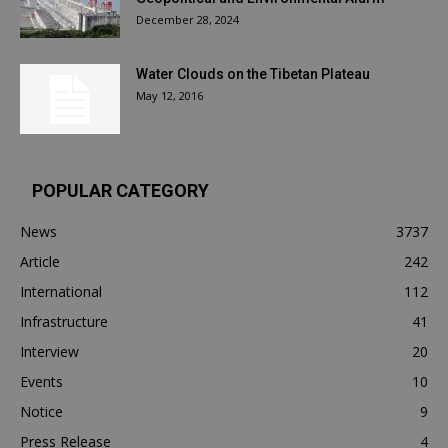
December 28, 2024
Water Clouds on the Tibetan Plateau
May 12, 2016
POPULAR CATEGORY
News
3737
Article
242
International
112
Infrastructure
41
Interview
20
Events
10
Notice
9
Press Release
4