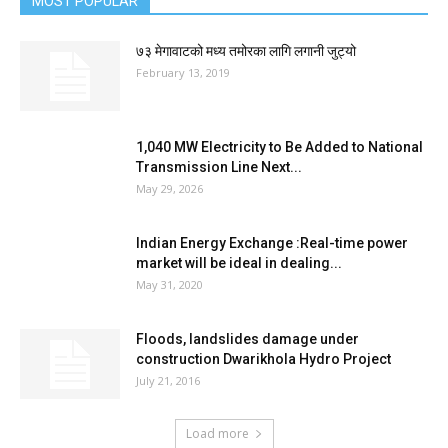
MOST POPULAR
७३ मेगावाटको मध्य तमोरका लागि लगानी जुट्यो
February 13, 2019
1,040 MW Electricity to Be Added to National
Transmission Line Next...
May 29, 2026
Indian Energy Exchange :Real-time power
market will be ideal in dealing...
May 31, 2020
Floods, landslides damage under
construction Dwarikhola Hydro Project
July 21, 2016
Load more