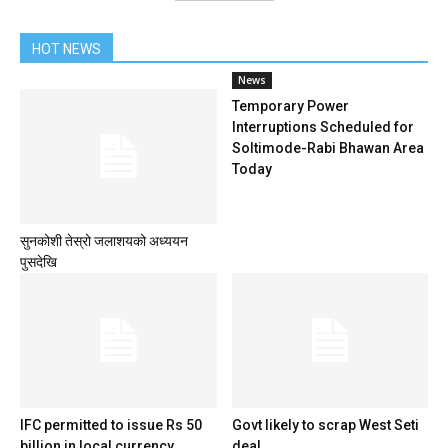
HOT NEWS
News
Temporary Power
Interruptions Scheduled for
Soltimode-Rabi Bhawan Area
Today
सुनकोशी तेस्रो जलाशयको अध्ययन
पुसदेखि
IFC permitted to issue Rs 50
Govt likely to scrap West Seti
billion in local currency
deal