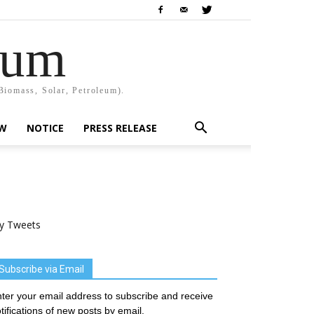
rum
Biomass, Solar, Petroleum).
EW
NOTICE
PRESS RELEASE
y Tweets
Subscribe via Email
ter your email address to subscribe and receive
tifications of new posts by email.