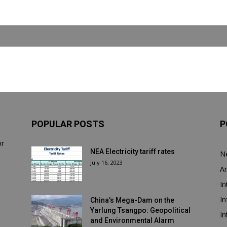
POPULAR POSTS
P
or
NEA Electricity tariff rates
N
July 16, 2023
Ar
In
In
China’s Mega-Dam on the
Yarlung Tsangpo: Geopolitical
In
and Environmental Alarm