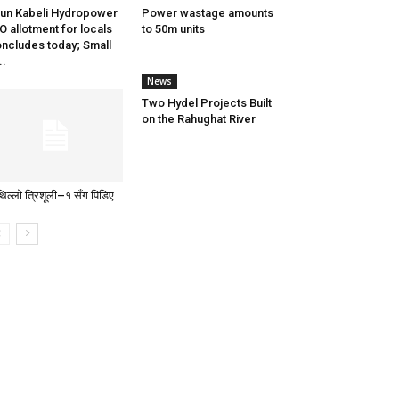
un Kabeli Hydropower
Power wastage amounts
O allotment for locals
to 50m units
ncludes today; Small
..
News
Two Hydel Projects Built
on the Rahughat River
थिल्लो त्रिशूली–१ सँग पिडिए