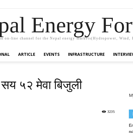
pal Energy Fo
n on-line channel for the Nepal energy markets(Hydropower, Wind, 
ONAL
ARTICLE
EVENTS
INFRASTRUCTURE
INTERVI
 सय ५२ मेवा बिजुली
M
3235
En
no