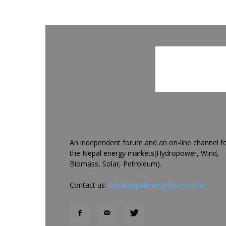
An independent forum and an on-line channel f
the Nepal energy markets(Hydropower, Wind,
Biomass, Solar, Petroleum).
Contact us:
info@nepalenergyforum.com