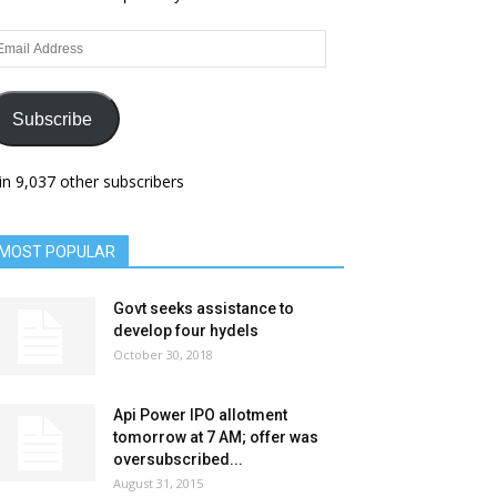
ail
dress
Subscribe
in 9,037 other subscribers
MOST POPULAR
Govt seeks assistance to
develop four hydels
October 30, 2018
Api Power IPO allotment
tomorrow at 7 AM; offer was
oversubscribed...
August 31, 2015