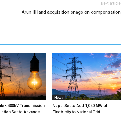
Next article
Arun III land acquisition snags on compensation
News
nlek 400kV Transmission
Nepal Set to Add 1,040 MW of
uction Set to Advance
Electricity to National Grid