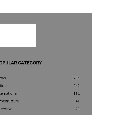
OPULAR CATEGORY
ews
3735
ticle
242
ternational
112
frastructure
41
terview
20