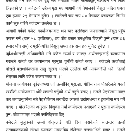
बजेटमा भने आगामी वर्ष दुई सय मेगावाट मात्र जलविद्युत् उत्पादन गर्ने लक्ष्य
लिइएको छ । बजेटको उद्देश्य पूरा भए आगामी वर्ष नेपालको विद्युत् जडित क्षमता
एक हजार २९ मेगावाट हुनेछ । त्यसैगरी चार सय ८० मेगावाट बराबरका निर्माण
कार्य सुरु गरिने बजेटमा उल्लेख छ ।
आगामी वर्षको बजेट कार्यान्वयनबाट थप चार प्रतिशत जनसंख्याले विद्युत् पहुँच
प्राप्त गर्ने (हाल ५८ प्रतिशत), थप पाँच हजार घरधुरीमा बिजुली पुग्ने (हाल ७३
हजार पाँच सय) र प्रतिव्यक्ति विद्युत् खपत एक सय ४० युनिट हुनेछ ।
पूर्वअर्थमन्त्री अधिकारीले भने बजेट ऊर्जा र समग्र अर्थतन्त्रलाई चलायमान
गराउने रहेको तर कार्यान्वयन प्रमुख चुनौती रहेको बताए । बजेटले ऊर्जालाई
दोस्रो प्राथमिकतामा राख्नु सुखद भएको उल्लेख गर्दै अधिकारीले भने, ‘ऊर्जा
क्षेत्रका लागि बजेट सकारात्मक छ ।’
योजना आयोगका पूर्वउपाध्यक्ष एवं ऊर्जाविद् प्रा.डा. गोविन्दराज पोखरेलले यस्तो
खर्बौंको आयोजनामा थोरै लगानी गर्नुको अर्थ नहुने बताए । उनले पेट्रोलमा मात्र
कर लगाउनुपर्नेमा सबै पेट्रोलियम लगाउँदा त्यसले उद्योगधन्दा र ढुवानीमा मार पर्ने
बताए । पोखरेलका अनुसार विद्युत्मा नयाँ कार्यक्रम नआएको र पुराना कार्यक्रम
पुनः घोषणामात्र भएको प्रतिक्रिया दिए ।
बजेटले मुलुकको ऊर्जा क्षेत्रलाई गति दिन नसकेको स्वतन्त्र ऊर्जा
उत्पादकहरूको संस्था इपानका महासचिव शैलेन्द्र गुरागार्इंले बताए । उनले