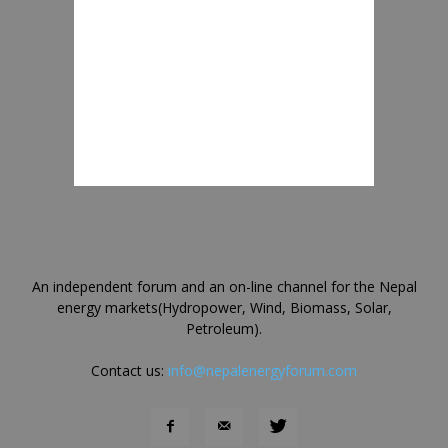
An independent forum and an on-line channel for the Nepal
energy markets(Hydropower, Wind, Biomass, Solar,
Petroleum).
Contact us:
info@nepalenergyforum.com