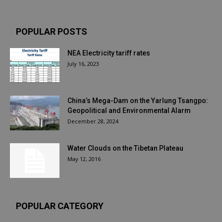
POPULAR POSTS
NEA Electricity tariff rates
July 16, 2023
China’s Mega-Dam on the Yarlung Tsangpo:
Geopolitical and Environmental Alarm
December 28, 2024
Water Clouds on the Tibetan Plateau
May 12, 2016
POPULAR CATEGORY