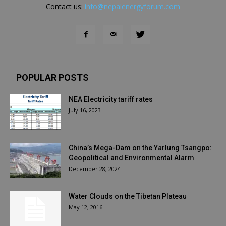
Contact us:
info@nepalenergyforum.com
POPULAR POSTS
NEA Electricity tariff rates
July 16, 2023
China’s Mega-Dam on the Yarlung Tsangpo:
Geopolitical and Environmental Alarm
December 28, 2024
Water Clouds on the Tibetan Plateau
May 12, 2016