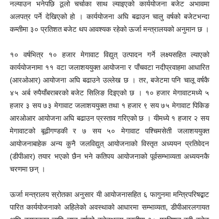
नल्याउन भनेपछि ठूलो चर्चाका साथ ल्याइएको कार्ययोजना बजेट अभावमा
अलपत्र पर्ने देखिएको हो । कार्ययोजना अघि बढाउन चालु वर्षको बजेटभन्दा
कम्तीमा ३० प्रतिशत बजेट थप आवश्यक रहेको ऊर्जा मन्त्रालयको अनुमान छ ।
१० वर्षभित्र १० हजार मेगावाट विद्युत् उत्पादन गर्ने लक्ष्यसहित ल्याएको
कार्ययोजनामा ११ वटा जलाशययुक्त आयोजना र पाँचवटा नदीप्रवाहमा आधारित
(आरओआर) आयोजना अघि बढाउने उल्लेख छ । तर, बजेटमा पनि चालू वर्षकै
४५ अर्ब रुपैयाँबराबरको बजेट सिलिङ दिइएको छ । १० हजार मेगावाटमध्ये ५
हजार ३ सय ७३ मेगावाट जलाशययुक्त तथा १ हजार ९ सय ७५ मेगावाट पिकिङ
आरओआर आयोजना अघि बढाउन प्रस्ताव गरिएको छ । यीमध्ये १ हजार २ सय
मेगावाटको बूढीगण्डकी र ७ सय ५० मेगावाट पश्चिमसेती जलाशययुक्त
आयोजनाबाहेक अन्य कुनै जलविद्युत् आयोजनाको विस्तृत अध्ययन प्रतिवेदन
(डीपीआर) तयार भएको छैन भने कतिपय आयोजनाको पूर्वसम्भाव्यता अध्ययनकै
चरणमा छन् ।
ऊर्जा मन्त्रालय स्रोतका अनुसार यी आयोजनासहित ६ फागुनमा मन्त्रिपरिषद्बाट
पारित कार्ययोजनाको अहिलेको अवस्थाको आधारमा सम्भाव्यता, डीपीआरलगायत