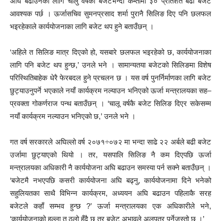
अघि बढाउनका लागि चालु वर्षको बजेटभन्दा कम्तीमा ३० प्रतिशत बढी बजेट
आवश्यक पर्छ । ऊर्जासचिव सुमनप्रसाद शर्मा पुरानै सिलिङ दिए पनि छलफल
भइरहेकाले कार्ययोजनाका लागि बजेट थप हुने बताउँछन् ।
‘अहिले त सिलिङ मात्र दिएको हो, यसबारे छलफल भइरहेको छ, कार्ययोजनाका
लागि पनि बजेट थप हुन्छ,’ उनले भने । सामान्यतया बजेटको सिलिङमा विशेष
परिस्थितिबाहेक धेरै फेरबदल हुने प्रचलन छ । यस वर्ष पुनर्निर्माणका लागि बजेट
छुट्याउनुपर्ने भएकाले नयाँ कार्यक्रम नल्याउन भनिएको ऊर्जा मन्त्रालयका सह–
प्रवक्ता गोकर्णराज पन्थ बताउँछन् । ‘चालू वर्षकै बजेट सिलिङ दिएर सकेसम्म
नयाँ कार्यक्रम नल्याउन भनिएको छ,’ उनले भने ।
गत वर्ष सरकारले अघिल्लो वर्ष २०७१÷०७२ मा भन्दा साढे २२ अर्बले बढी बजेट
उर्जामा छुट्याएको थियो । तर, यसपालि सिलिङ नै कम दिएपछि ऊर्जा
मन्त्रालयका अधिकारी नै कार्ययोजना अघि बढाउन समस्या पर्न सक्ने बताउँछन् ।
‘बजेटमै नभएपछि कसरी कार्ययोजना अघि बढ्नु, कार्ययोजनामा दिने भनेको
सहुलियतका साथै विभिन्न कार्यक्रम, अध्ययन अघि बढाउन पहिलाकै सरह
बजेटले कहाँ सम्भव हुन्छ ?’ ऊर्जा मन्त्रालयका एक अधिकारीले भने,
‘कार्ययोजनाको हल्ला त ठूलो हुँदै छ तर बजेट अभावले अलपत्र पर्नेजस्तो छ ।’