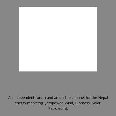
An independent forum and an on-line channel for the Nepal
energy markets(Hydropower, Wind, Biomass, Solar,
Petroleum).