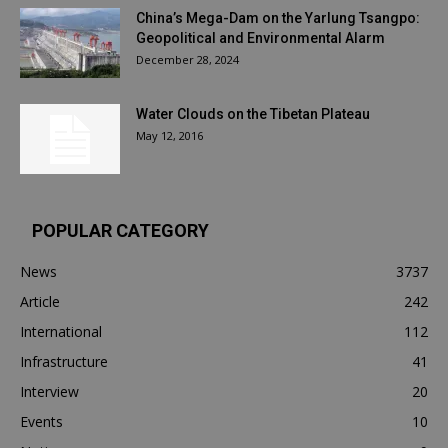
China’s Mega-Dam on the Yarlung Tsangpo:
Geopolitical and Environmental Alarm
December 28, 2024
Water Clouds on the Tibetan Plateau
May 12, 2016
POPULAR CATEGORY
News
3737
Article
242
International
112
Infrastructure
41
Interview
20
Events
10