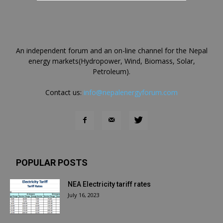
An independent forum and an on-line channel for the Nepal
energy markets(Hydropower, Wind, Biomass, Solar,
Petroleum).
Contact us:
info@nepalenergyforum.com
POPULAR POSTS
NEA Electricity tariff rates
July 16, 2023