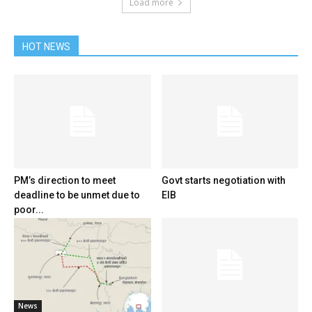
Load more
HOT NEWS
PM’s direction to meet
Govt starts negotiation with
deadline to be unmet due to
EIB
poor...
News