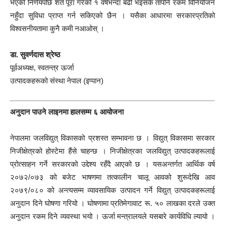
भएको निर्णयपछि शर्त पूरा गरेको १ वर्षभन्दा बढी भइसके तापनि रकम विनियोजन
नहुँदा सुविधा प्राप्त गर्न सकिएको छैन । यसैका आधारमा सरकारप्रतिको
विश्वसनीयतामा कुनै कमी नआओस् ।
डा. सुवर्णदास श्रेष्ठ
पूर्वअध्यक्ष, स्वतन्त्र ऊर्जा
उत्पादकहरूको संस्था नेपाल (इप्पान)
अनुदान पाउने लाइनमा हालसम्म ६ आयोजना
नेपालमा जलविद्युत् विकासको प्रशस्त सम्भावना छ । विद्युत् विकासमा सरकार
निजीक्षेत्रको होस्टेमा हैंसे चाहन्छ । निजीक्षेत्रका जलविद्युत् उत्पादकहरूलाई
प्रोत्साहन गर्ने सरकारको उद्देश्य रहँदै आएको छ । यसअन्तर्गत आर्थिक वर्ष
२०७२/०७३ को बजेट भाषणमा तत्कालीन चालू आवको शुरूदेखि आव
२०७९/०८० को अन्त्यसम्म व्यावसायिक उत्पादन गर्ने विद्युत् उत्पादकहरूलाई
अनुदान दिने घोषणा गरियो । घोषणामा प्रतिमेगावाट रू. ५० लाखका दरले उक्त
अनुदान रकम दिने व्यवस्था भयो । ऊर्जा मन्त्रालयले यसबारे कार्यविधि ल्यायो ।