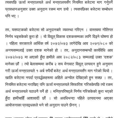
त्यसपछि ऊर्जा मन्त्रालयले अर्थ मन्त्रालयसँग नियमित बजेटमा माग गर्नुपर्ने
प्रावधानअनुसार उक्त अनुदान रकम माग गर्‍यो । त्यसपछिका बजेटमा सम्बोधन
पनि भए ।
तर, यसपटकको बजेटमा सो अनुदानबारे व्यवस्था गरिएन । वास्तवमा नीतिगत
निर्णय भइसकेको कुरा हो । यो विद्युत् विकास दशकसम्मका लागि दिइने घोषणा हो
। पहिला सरकारले आर्थिक वर्ष २०७२/०७३ लागेदेखि आव २०७९/०८० को
अन्त्यसम्मलाई उक्त दशक मानेको हो । तर, अनुदानसम्बन्धी कार्यविधि आव
२०७२/०७३ मा आएको हुँदा हामीले आव २०८२/०८३ सम्मलाई उक्त ‘दशक’
मानेका छौं । त्यो बेलासम्ममा करीब २ सय मेगावाट विद्युत् उत्पादन हुने अनुमान
गरी ऊर्जा मन्त्रालयले १ अर्ब रुपैयाँ बजेट अर्थ मन्त्रालयसँग माग गरेको थियो ।
खालि बजेटमा नपर्दा प्रवर्द्धकहरूमा अहिले अन्योल देखिएको हुन सक्छ । तर,
नियमित बजेटमा नराखिए पनि ऊर्जा मन्त्रालयले सिफारिश गरिसकेपछि त्यो रकम
अर्थ मन्त्रालयले पठाउनै पर्ने हो । मन्त्रिपरिषद्ले निर्णय गरिसकेको कुरा भएको
हुँदा हामीचाहिँ आशावादी छौं । सो अवधिभन्दा पहिले उत्पादनमा आएका
आयोजनाका प्रवद्र्धकले भने सो अनुदान पाउने छैनन् ।