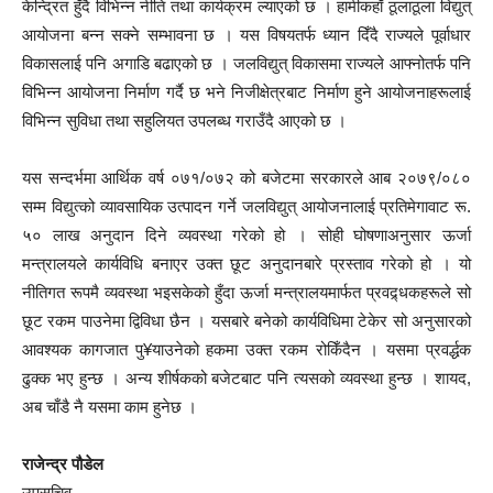
केन्द्रित हुँदै विभिन्न नीति तथा कार्यक्रम ल्याएको छ । हामीकहाँ ठूलाठूला विद्युत्
आयोजना बन्न सक्ने सम्भावना छ । यस विषयतर्फ ध्यान दिँदै राज्यले पूर्वाधार
विकासलाई पनि अगाडि बढाएको छ । जलविद्युत् विकासमा राज्यले आफ्नोतर्फ पनि
विभिन्न आयोजना निर्माण गर्दै छ भने निजीक्षेत्रबाट निर्माण हुने आयोजनाहरूलाई
विभिन्न सुविधा तथा सहुलियत उपलब्ध गराउँदै आएको छ ।
यस सन्दर्भमा आर्थिक वर्ष ०७१/०७२ को बजेटमा सरकारले आब २०७९/०८०
सम्म विद्युत्को व्यावसायिक उत्पादन गर्ने जलविद्युत् आयोजनालाई प्रतिमेगावाट रू.
५० लाख अनुदान दिने व्यवस्था गरेको हो । सोही घोषणाअनुसार ऊर्जा
मन्त्रालयले कार्यविधि बनाएर उक्त छूट अनुदानबारे प्रस्ताव गरेको हो । यो
नीतिगत रूपमै व्यवस्था भइसकेको हुँदा ऊर्जा मन्त्रालयमार्फत प्रवद्र्धकहरूले सो
छूट रकम पाउनेमा द्विविधा छैन । यसबारे बनेको कार्यविधिमा टेकेर सो अनुसारको
आवश्यक कागजात पु¥याउनेको हकमा उक्त रकम रोकिँदैन । यसमा प्रवर्द्धक
ढुक्क भए हुन्छ । अन्य शीर्षकको बजेटबाट पनि त्यसको व्यवस्था हुन्छ । शायद,
अब चाँडै नै यसमा काम हुनेछ ।
राजेन्द्र पौडेल
उपसचिव