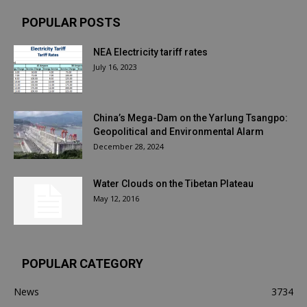
POPULAR POSTS
NEA Electricity tariff rates
July 16, 2023
China’s Mega-Dam on the Yarlung Tsangpo:
Geopolitical and Environmental Alarm
December 28, 2024
Water Clouds on the Tibetan Plateau
May 12, 2016
POPULAR CATEGORY
News
3734