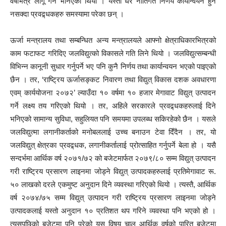
वर्षभित्र लागू गर्ने भनिएको थियो । यस्ता धेरै नीतिगत निर्णय कार्यान्वयन हुन
नसक्दा प्रवद्र्धकहरु समस्यामा परेका छन् ।
ऊर्जा मन्त्रालय तथा सम्बन्धित अन्य मन्त्रालयले आफ्नो क्षेत्राधिकारभित्रको
काम फटाफट गरिदिए जलविद्युत्को विकासले गति लिने थियो । जलविद्युत्सम्बन्धी
विभिन्न कानूनी सुधार गर्नुपर्ने भए पनि कुनै निर्णय तथा कार्यान्वयन भएको पाइएको
छैन । तर, ‘राष्ट्रिय ऊर्जासङ्कट निवारण तथा विद्युत् विकास दशक अवधारणा
एवम् कार्ययोजना २०७२’ ल्याउँदा १० वर्षमा १० हजार मेगावाट विद्युत् उत्पादन
गर्ने लक्ष्य तय गरिएको थियो । तर, अहिले सरकारले प्रवद्र्धकहरुलाई दिने
भनिएको सामान्य सुविधा, सहुलियत पनि समयमा उपलब्ध सकिरहेको छैन । यसले
जलविद्युत्मा लगानीकर्ताको मनोबललाई उच्च बनाउन टेवा दिँदैन । तर, यो
जलविद्युत् क्षेत्रका प्रवद्र्धक, लगानीकर्तालाई प्रोत्साहित गर्नुपर्ने बेला हो । यसै
सन्दर्भमा आर्थिक वर्ष २०७१/७२ को बजेटमार्फत २०७९/८० सम्म विद्युत् उत्पादन
गरी राष्ट्रिय प्रसारण लाइनमा जोड्ने विद्युत् उत्पादकहरुलाई प्रतिमेगावाट रू.
५० लाखको दरले एकमुष्ट अनुदान दिने व्यवस्था गरिएको थियो । त्यस्तै, आर्थिक
वर्ष २०७४/७५ सम्म विद्युत् उत्पादन गरी राष्ट्रिय प्रसारण लाइनमा जोड्ने
उत्पादकलाई यस्तो अनुदान १० प्रतिशत थप गरिने व्यवस्था पनि भएको हो ।
त्यसपछिको बजेटमा पनि परेको यस विषय चालू आर्थिक वर्षको पारित बजेटमा