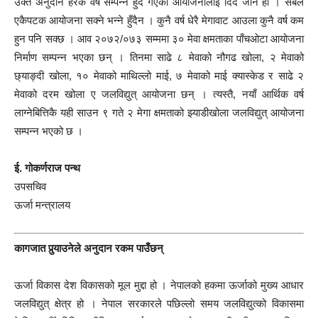
उक्त अनुदान हरेक वर्ष सम्पन्न हुँदै गएका आयोजनालाई दिँदै जाने हो । सबैले
एकैपटक आयोजना सक्ने भन्ने हुँदैन । कुनै वर्ष धेरै मेगावाट आउला कुनै वर्ष कम
हुन पनि सक्छ । आव २०७२/०७३ सम्ममा ३० मेवा क्षमताका पाँचओटा आयोजना
निर्माण सम्पन्न भएका छन् । तिनमा साढे ८ मेवाको नौगढ खोला, २ मेवाको
छ्याङ्दी खोला, १० मेवाको माथिल्लो माई, ७ मेवाको माई क्यास्केड र साढे २
मेवाको दरम खोला ए जलविद्युत् आयोजना छन् । त्यस्तै, नयाँ आर्थिक वर्ष
लाग्नेबित्तिकै यही साउन ९ गते २ मेगा क्षमताको झ्याडीखोला जलविद्युत् आयोजना
सम्पन्न भएको छ ।
ई. गोकर्णराज पन्थ
उपसचिव
ऊर्जा मन्त्रालय
कागजात पुर्‍याउनेले अनुदान रकम पाउँछन्
ऊर्जा विकास देश विकासको मूल मुद्दा हो । नेपालको हकमा ऊर्जाको मुख्य आधार
जलविद्युत् क्षेत्र हो । नेपाल सरकारले पछिल्लो समय जलविद्युत्को विकासमा