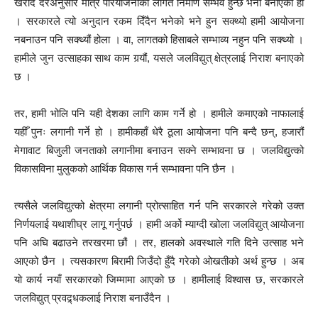
खरीद दरअनुसार मात्र परियोजनाको लागत निर्माण सम्भव हुन्छ भनी बनाएका हौं
। सरकारले त्यो अनुदान रकम दिँदैन भनेको भने हुन सक्थ्यो हामी आयोजना
नबनाउन पनि सक्थ्यौं होला । वा, लागतको हिसाबले सम्भाव्य नहुन पनि सक्थ्यो ।
हामीले जुन उत्साहका साथ काम गर्‍यौं, यसले जलविद्युत् क्षेत्रलाई निराश बनाएको
छ ।
तर, हामी भोलि पनि यही देशका लागि काम गर्ने हो । हामीले कमाएको नाफालाई
यहीँ पुनः लगानी गर्ने हो । हामीकहाँ धेरै ठूला आयोजना पनि बन्दै छन्, हजारौं
मेगावाट बिजुली जनताको लगानीमा बनाउन सक्ने सम्भावना छ । जलविद्युत्को
विकासविना मुलुकको आर्थिक विकास गर्न सम्भावना पनि छैन ।
त्यसैले जलविद्युत्को क्षेत्रमा लगानी प्रोत्साहित गर्न पनि सरकारले गरेको उक्त
निर्णयलाई यथाशीघ्र लागू गर्नुपर्छ । हामी अर्को म्याग्दी खोला जलविद्युत् आयोजना
पनि अघि बढाउने तरखरमा छौं । तर, हालको अवस्थाले गति दिने उत्साह भने
आएको छैन । त्यसकारण बिरामी जिउँदो हुँदै गरेको ओखतीको अर्थ हुन्छ । अब
यो कार्य नयाँ सरकारको जिम्मामा आएको छ । हामीलाई विश्वास छ, सरकारले
जलविद्युत् प्रवद्र्धकलाई निराश बनाउँदैन ।