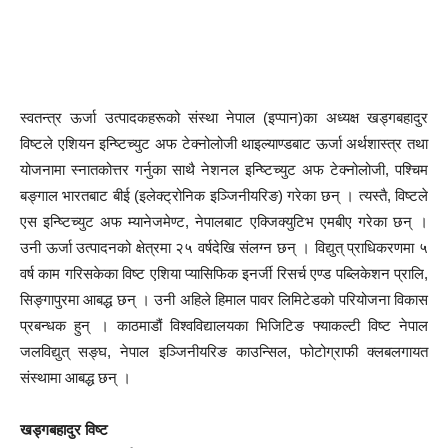
स्वतन्त्र ऊर्जा उत्पादकहरूको संस्था नेपाल (इप्पान)का अध्यक्ष खड्गबहादुर
विष्टले एशियन इन्ष्टिच्युट अफ टेक्नोलोजी थाइल्याण्डबाट ऊर्जा अर्थशास्त्र तथा
योजनामा स्नातकोत्तर गर्नुका साथै नेशनल इन्ष्टिच्युट अफ टेक्नोलोजी, पश्चिम
बङ्गाल भारतबाट बीई (इलेक्ट्रोनिक इञ्जिनीयरिङ) गरेका छन् । त्यस्तै, विष्टले
एस इन्ष्टिच्युट अफ म्यानेजमेण्ट, नेपालबाट एक्जिक्युटिभ एमबीए गरेका छन् ।
उनी ऊर्जा उत्पादनको क्षेत्रमा २५ वर्षदेखि संलग्न छन् । विद्युत् प्राधिकरणमा ५
वर्ष काम गरिसकेका विष्ट एशिया प्यासिफिक इनर्जी रिसर्च एण्ड पब्लिकेशन प्रालि,
सिङ्गापुरमा आबद्ध छन् । उनी अहिले हिमाल पावर लिमिटेडको परियोजना विकास
प्रबन्धक हुन् । काठमाडौं विश्वविद्यालयका भिजिटिङ फ्याकल्टी विष्ट नेपाल
जलविद्युत् सङ्घ, नेपाल इञ्जिनीयरिङ काउन्सिल, फोटोग्राफी क्लबलगायत
संस्थामा आबद्ध छन् ।
खड्गबहादुर विष्ट