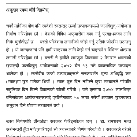
अनुदान रकम चाँडै दिइयोस्
चर्को महँगीका बीच पनि स्वदेशी स्वतन्त्र ऊर्जा उत्पादकहरूले जलविद्युत् आयोजना
निर्माण गरिरहेका छौं । देशको विविध अप्ठ्यारोमा काम गर्नु प्रवद्र्धकका लागि
निकै चुनौतीपूर्ण छ । यस्तो परिवेशमा लगानीको जोहो गर्नु उतिकै जोखीम उठाउनु
हो । यो जान्दाजान्दै पनि हामी राष्ट्रका लागि केही गर्न चाहन्छौं र विभिन्न क्षेत्रमा
लगानी गरिरहेका छौं । यसरी नै हामीले लमजुङ जिल्लामा २ मेगावाट क्षमताको
छ्याङ्दी जलविद्युत् आयोजनाको २०७२ चैत १३ गते व्यावसायिक उत्पादन
थालेका हौं । त्यसैबीच ऊर्जा उत्पादकहरूले सरकारसँग मूल्य अभिवृद्धि कर
(भ्याट)मा छूट मागेका थियौं । भ्याट छूट दिन नमिल्ने कुरा सरकारले गरेपछि
सहुलियत दिन मिल्ने विकल्पको खोजी गरियो । यसै क्रममा २०७४ सालभित्र
बनिसकेका आयोजनाहरूलाई प्रतिमेगावाट ५० लाख रुपैयाँ आयकर छूटस्वरूप
अनुदान दिने घोषणा सरकारले गर्‍यो ।
उक्त निर्णयपछि तीनओटा सरकार फेरिइसकेका छन् । डा. रामशरण महत
अर्थमन्त्री हुँदा मन्त्रिपरिषद्ले सो व्यवस्थाबारे निर्णय गरेको हो । सरकारले गरेको