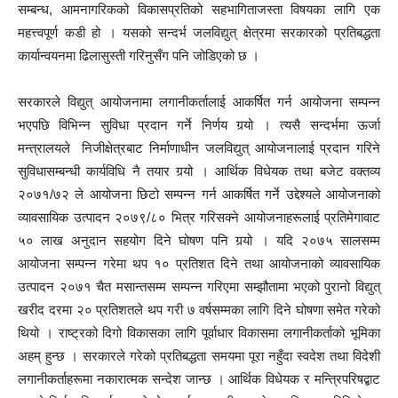
सम्बन्ध, आमनागरिकको विकासप्रतिको सहभागिताजस्ता विषयका लागि एक
महत्त्वपूर्ण कडी हो । यसको सन्दर्भ जलविद्युत् क्षेत्रमा सरकारको प्रतिबद्धता
कार्यान्वयनमा ढिलासुस्ती गरिनुसँग पनि जोडिएको छ ।
सरकारले विद्युत् आयोजनामा लगानीकर्तालाई आकर्षित गर्न आयोजना सम्पन्न
भएपछि विभिन्न सुविधा प्रदान गर्ने निर्णय गर्‍यो । त्यसै सन्दर्भमा ऊर्जा
मन्त्रालयले निजीक्षेत्रबाट निर्माणाधीन जलविद्युत् आयोजनालाई प्रदान गरिने
सुविधासम्बन्धी कार्यविधि नै तयार गर्‍यो । आर्थिक विधेयक तथा बजेट वक्तव्य
२०७१/७२ ले आयोजना छिटो सम्पन्न गर्न आकर्षित गर्ने उद्देश्यले आयोजनाको
व्यावसायिक उत्पादन २०७९/८० भित्र गरिसक्ने आयोजनाहरूलाई प्रतिमेगावाट
५० लाख अनुदान सहयोग दिने घोषण पनि गर्‍यो । यदि २०७५ सालसम्म
आयोजना सम्पन्न गरेमा थप १० प्रतिशत दिने तथा आयोजनाको व्यावसायिक
उत्पादन २०७१ चैत मसान्तसम्म सम्पन्न गरिएमा सम्झौतामा भएको पुरानो विद्युत्
खरीद दरमा २० प्रतिशतले थप गरी ७ वर्षसम्मका लागि दिने घोषणा समेत गरेको
थियो । राष्ट्रको दिगो विकासका लागि पूर्वाधार विकासमा लगानीकर्ताको भूमिका
अहम् हुन्छ । सरकारले गरेको प्रतिबद्धता समयमा पूरा नहुँदा स्वदेश तथा विदेशी
लगानीकर्ताहरूमा नकारात्मक सन्देश जान्छ । आर्थिक विधेयक र मन्त्रिपरिषद्बाट