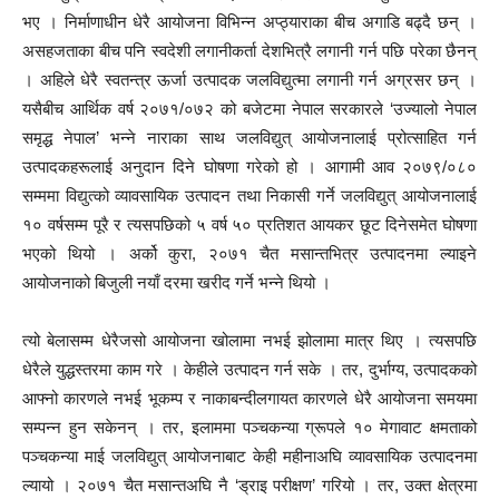
भए । निर्माणाधीन धेरै आयोजना विभिन्न अप्ठ्याराका बीच अगाडि बढ्दै छन् ।
असहजताका बीच पनि स्वदेशी लगानीकर्ता देशभित्रै लगानी गर्न पछि परेका छैनन्
। अहिले धेरै स्वतन्त्र ऊर्जा उत्पादक जलविद्युत्मा लगानी गर्न अग्रसर छन् ।
यसैबीच आर्थिक वर्ष २०७१/०७२ को बजेटमा नेपाल सरकारले ‘उज्यालो नेपाल
समृद्ध नेपाल’ भन्ने नाराका साथ जलविद्युत् आयोजनालाई प्रोत्साहित गर्न
उत्पादकहरूलाई अनुदान दिने घोषणा गरेको हो । आगामी आव २०७९/०८०
सम्ममा विद्युत्को व्यावसायिक उत्पादन तथा निकासी गर्ने जलविद्युत् आयोजनालाई
१० वर्षसम्म पूरै र त्यसपछिको ५ वर्ष ५० प्रतिशत आयकर छूट दिनेसमेत घोषणा
भएको थियो । अर्को कुरा, २०७१ चैत मसान्तभित्र उत्पादनमा ल्याइने
आयोजनाको बिजुली नयाँ दरमा खरीद गर्ने भन्ने थियो ।
त्यो बेलासम्म धेरैजसो आयोजना खोलामा नभई झोलामा मात्र थिए । त्यसपछि
धेरैले युद्धस्तरमा काम गरे । केहीले उत्पादन गर्न सके । तर, दुर्भाग्य, उत्पादकको
आफ्नो कारणले नभई भूकम्प र नाकाबन्दीलगायत कारणले धेरै आयोजना समयमा
सम्पन्न हुन सकेनन् । तर, इलाममा पञ्चकन्या ग्रूपले १० मेगावाट क्षमताको
पञ्चकन्या माई जलविद्युत् आयोजनाबाट केही महीनाअघि व्यावसायिक उत्पादनमा
ल्यायो । २०७१ चैत मसान्तअघि नै ‘ड्राइ परीक्षण’ गरियो । तर, उक्त क्षेत्रमा