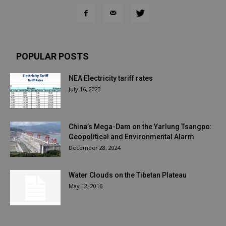
POPULAR POSTS
NEA Electricity tariff rates
July 16, 2023
China’s Mega-Dam on the Yarlung Tsangpo:
Geopolitical and Environmental Alarm
December 28, 2024
Water Clouds on the Tibetan Plateau
May 12, 2016