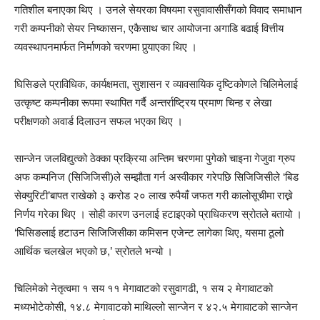
गतिशील बनाएका थिए । उनले सेयरका विषयमा रसुवावासीसँगको विवाद समाधान
गरी कम्पनीको सेयर निष्कासन, एकैसाथ चार आयोजना अगाडि बढाई वित्तीय
व्यवस्थापनमार्फत निर्माणको चरणमा पुर्‍याएका थिए ।
घिसिङले प्राविधिक, कार्यक्षमता, सुशासन र व्यावसायिक दृष्टिकोणले चिलिमेलाई
उत्कृष्ट कम्पनीका रूपमा स्थापित गर्दै अन्तर्राष्ट्रिय प्रमाण चिन्ह र लेखा
परीक्षणको अवार्ड दिलाउन सफल भएका थिए ।
सान्जेन जलविद्युत्को ठेक्का प्रक्रिया अन्तिम चरणमा पुगेको चाइना गेजुवा ग्रुप
अफ कम्पनिज (सिजिजिसी)ले सम्झौता गर्न अस्वीकार गरेपछि सिजिजिसीले ‘बिड
सेक्युरिटी’बापत राखेको ३ करोड २० लाख रुपैयाँ जफत गरी कालोसूचीमा राख्ने
निर्णय गरेका थिए । सोही कारण उनलाई हटाइएको प्राधिकरण स्रोतले बतायो ।
‘घिसिङलाई हटाउन सिजिजिसीका कमिसन एजेन्ट लागेका थिए, यसमा ठूलो
आर्थिक चलखेल भएको छ,’ स्रोतले भन्यो ।
चिलिमेको नेतृत्वमा १ सय ११ मेगावाटको रसुवागढी, १ सय २ मेगावाटको
मध्यभोटेकोसी, १४.८ मेगावाटको माथिल्लो सान्जेन र ४२.५ मेगावाटको सान्जेन