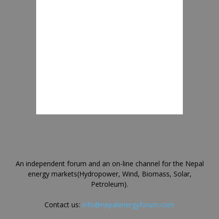
An independent forum and an on-line channel for the Nepal
energy markets(Hydropower, Wind, Biomass, Solar,
Petroleum).
Contact us:
info@nepalenergyforum.com