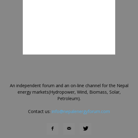
An independent forum and an on-line channel for the Nepal
energy markets(Hydropower, Wind, Biomass, Solar,
Petroleum).
Contact us:
info@nepalenergyforum.com