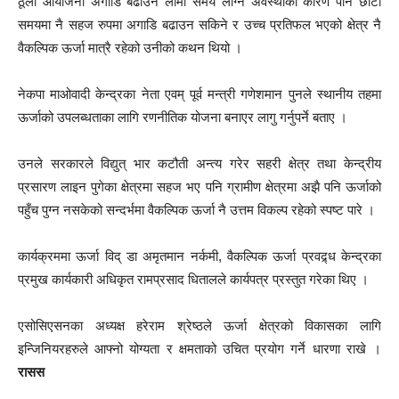
ठूला आयोजना अगाडि बढाउन लामो समय लाग्ने अवस्थाका कारण पनि छोटो
समयमा नै सहज रुपमा अगाडि बढाउन सकिने र उच्च प्रतिफल भएको क्षेत्र नै
वैकल्पिक ऊर्जा मात्रै रहेको उनीको कथन थियो ।
नेकपा माओवादी केन्द्रका नेता एवम् पूर्व मन्त्री गणेशमान पुनले स्थानीय तहमा
ऊर्जाको उपलब्धताका लागि रणनीतिक योजना बनाएर लागु गर्नुपर्ने बताए ।
उनले सरकारले विद्युत् भार कटौती अन्त्य गरेर सहरी क्षेत्र तथा केन्द्रीय
प्रसारण लाइन पुगेका क्षेत्रमा सहज भए पनि ग्रामीण क्षेत्रमा अझै पनि ऊर्जाको
पहुँच पुग्न नसकेको सन्दर्भमा वैकल्पिक ऊर्जा नै उत्तम विकल्प रहेको स्पष्ट पारे ।
कार्यक्रममा ऊर्जा विद् डा अमृतमान नर्कमी, वैकल्पिक ऊर्जा प्रवद्र्ध केन्द्रका
प्रमुख कार्यकारी अधिकृत रामप्रसाद धितालले कार्यपत्र प्रस्तुत गरेका थिए ।
एसोसिएसनका अध्यक्ष हरेराम श्रेष्ठले ऊर्जा क्षेत्रको विकासका लागि
इन्जिनियरहरुले आफ्नो योग्यता र क्षमताको उचित प्रयोग गर्ने धारणा राखे ।
रासस