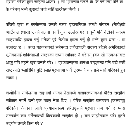
भ्रमण गरेको कुरा सम्झना आउँछ । सो भ्रमणमा उनले के–के गरेभन्दा पनि के–
के गरेनन् भन्ने कुराको चर्चा चाहिँ उल्लेख्य थियो ।
पहिलो कुरा त ब्रसेल्समा उनले उत्तर एटलान्टिक सन्धी संगठन (नेटो)कोे
आर्टिकल (धारा) ५ को पालना नगर्ने कुरा उल्लेख गरे । कुनै पनि नेटोको सदस्य
राष्ट्रमाथि हमला गर्नु भनेको पूरै नेटोमा हमला गर्नु हो भन्ने कुरा धारा ५ मा
उल्लेख छ । उक्त गठबन्धनको सबैभन्दा शक्तिशाली सदस्य रहेको अमेरिकाको
भूमिकालाई शक्तिशाली राष्ट्रका रूपमा स्वीकार नै गरेनन् (बरु सो गठबन्धनबाट
आफू पछि हट्ने कुरा उनले गरे) । प्रजातन्त्रमा आस्था राख्नुभन्दा पनि बढी रुसी
राष्ट्रपति भ्लादिमिर पुटिनलाई प्रभावमा पार्ने ट्रम्पको चाहनाले यसो गरिएको हुन
सक्छ ।
ताओर्मिना सम्मेलनमा सहभागी भएका नेतामध्ये वातावरणसम्बन्धी पेरिस सम्झौता
स्वीकार नगर्ने उनी एक मात्र नेता थिए । पेरिस सम्झौता वातावरण (जलवायु)
परिवर्तन रोक्नका लागि प्रयासस्वरूप हरितगृहको प्रभाव कम गर्ने र ग्यास
उत्सर्जन कम गर्नेसम्बन्धी विश्वव्यापी सम्झौता हो । यस सम्झौताबाट पछि हट्ने
उद्घोष उनले किन गरे ?