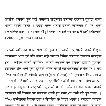
ऊर्जाका विषयमा कुरा गर्दा अमेरिकी राष्ट्रपति डोनाल्ड ट्रम्पका दुइवटा गलत
धारणा रहेको पाइन्छ । एउटा गलत धारणा उनको व्यक्तिगत हो भने अर्को
राजनीतिक धारणा । ट्रम्पका यी दुई गतल धारणाले संसारलाई नै ठूलो दुर्घटनाको
बाटोतर्फ उन्मुख गराउन सक्नेछ ।
ट्रम्पको व्यक्तिगत गलत धारणाको कुरा गर्दा खाडी राष्ट्रप्रति उनले लिएका
कदमभन्दा अन्य कुनै पनि धारणा सही नभएको विभिन्न समाचार प्रसारण भइरहेका
छन् । मानिस जन्मँदै ऊर्जासाथ जन्मने भएकाले यस विषयमा टाउको दुखाउन
आवश्यक छैन भन्ने कुरा ट्रम्पले सोच्ने गरेको स्तम्भकारलाई लागेको छ । यही
विश्वासमा विगत धेरै वर्षदेखि अभिनय (काम गरेजस्तो) गर्ने प्रयास गरिँदै आएको छ
। गत मे महिनाको २६ र २७ मा इटलीको ताओर्मिनामा सम्पन्न विश्वका ठूला
अर्थतन्त्र भएका ७ राष्ट्रको समूह जी–७ को सम्मेलनले यस अवधारणालाई
आत्मसात गर्ने विषयमा थप छलफल भएको हुन सक्छ (नभएको पनि हुन सक्छ) ।
जी–७ सम्मेलनमा विश्वका ठूला र विकसित अर्थतन्त्र भएका ६ राष्ट्रका नेताहरू
सहभागी थिए तर जी–७ कै सदस्य राष्ट्र अमेरिकाका राष्ट्रपति ट्रम्प भने खाडी