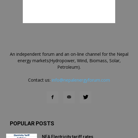
An independent forum and an on-line channel for the Nepal
energy markets(Hydropower, Wind, Biomass, Solar,
Petroleum).
Contact us:
info@nepalenergyforum.com
POPULAR POSTS
NEA Electricity tariff rates