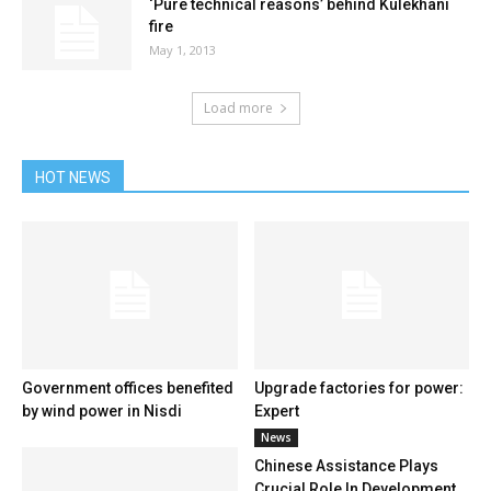
‘Pure technical reasons’ behind Kulekhani
fire
May 1, 2013
Load more
HOT NEWS
Government offices benefited
Upgrade factories for power:
by wind power in Nisdi
Expert
News
Chinese Assistance Plays
Crucial Role In Development