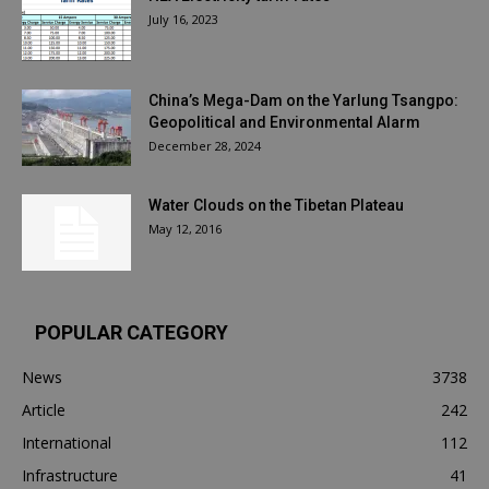
July 16, 2023
China’s Mega-Dam on the Yarlung Tsangpo:
Geopolitical and Environmental Alarm
December 28, 2024
Water Clouds on the Tibetan Plateau
May 12, 2016
POPULAR CATEGORY
News
3738
Article
242
International
112
Infrastructure
41