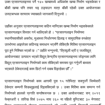
उक्त प्रसारणलाइनमा पर्ने १४० खम्बामध्ये अधिकांश खम्बा निर्माण भइसकेका र
बाँकी खम्बा पनि तयार भइ ठड्याउन मात्र बाँकी रहेकोे उक्त आयोजनाका
उपप्रबन्धक सत्यराम ज्याख्वाले जानकारी दिनुभयो ।
उहाँका अनुसार प्रसारणलाइनमा कठिन मानिएका खम्बा निर्माण भइसकेकाले
प्रसारणलाइन विस्तार गर्न थालिएको हो । “प्रसारणलाइन निर्माणमा
स्थानीयवासीको अबरोध, मुआब्जा निर्धारणमा ढिलाइ र सामुदायिक वनक्षेत्र
उपभोगमा आइपरेका कठिनाइ समाधान भएसँगै तोकिएकै मितिमा प्रसारणलाइन
पूरा हुने निश्चित भएको छ ।” उहाँले भन्नुभयो, “त्रिशूली थ्री ए जलविद्युत्
आयोजनाबाट उत्पादन भएको विद्युत् केन्द्रीय प्रसारणलाइनमा जोड्नका लागि
विद्युत् प्रसारणलाइन निर्माणको काम तोकिएको समयमा पूरा गर्नुपर्ने बाध्यता
भएकाले ठेकेदारलाई काम छिटो गर्न दबाब दिइरहेका छौँ ।”
प्रसारणलाइन निर्माणको काम आगामी पुस १५ गतेभित्र सक्नुपर्ने जिम्मेवारी
ठेकेदार कम्पनी सिडब्लुइलाई दिइसकिएको छ । उक्त मितिमा काम सम्पन्न गर्न
निर्माणको हालको प्रगति सन्तोषजनक छ । उक्त आयोजनाबाट सन् २०१९
फेब्रुअरी ९ तारिख विसं २०७५ माघ २६० मा पहिलो युनिटबाट ३० मेगावाट