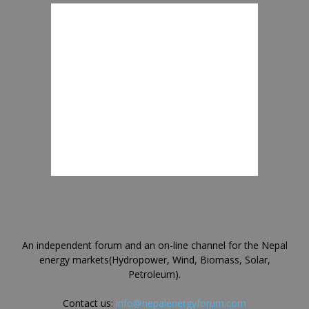
An independent forum and an on-line channel for the Nepal
energy markets(Hydropower, Wind, Biomass, Solar,
Petroleum).
Contact us:
info@nepalenergyforum.com