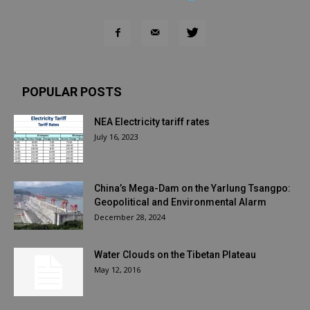
POPULAR POSTS
NEA Electricity tariff rates
July 16, 2023
China’s Mega-Dam on the Yarlung Tsangpo:
Geopolitical and Environmental Alarm
December 28, 2024
Water Clouds on the Tibetan Plateau
May 12, 2016