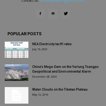
Contact us:
info@nepalenergyforum.com
POPULAR POSTS
NEA Electricity tariff rates
July 16, 2023
China’s Mega-Dam on the Yarlung Tsangpo:
Geopolitical and Environmental Alarm
December 28, 2024
Water Clouds on the Tibetan Plateau
May 12, 2016