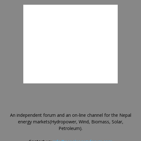
An independent forum and an on-line channel for the Nepal
energy markets(Hydropower, Wind, Biomass, Solar,
Petroleum).