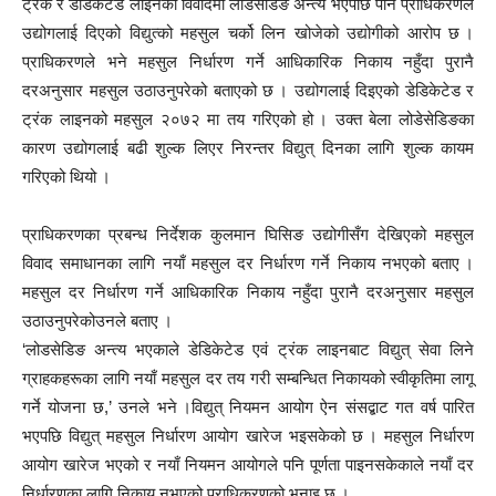
ट्रंक र डेडिकेटेड लाइनको विवादमा लोडसेडिङ अन्त्य भएपछि पनि प्राधिकरणले
उद्योगलाई दिएको विद्युत्को महसुल चर्को लिन खोजेको उद्योगीको आरोप छ ।
प्राधिकरणले भने महसुल निर्धारण गर्ने आधिकारिक निकाय नहुँदा पुरानै
दरअनुसार महसुल उठाउनुपरेको बताएको छ । उद्योगलाई दिइएको डेडिकेटेड र
ट्रंक लाइनको महसुल २०७२ मा तय गरिएको हो । उक्त बेला लोडेसेडिङका
कारण उद्योगलाई बढी शुल्क लिएर निरन्तर विद्युत् दिनका लागि शुल्क कायम
गरिएको थियो ।
प्राधिकरणका प्रबन्ध निर्देशक कुलमान घिसिङ उद्योगीसँग देखिएको महसुल
विवाद समाधानका लागि नयाँ महसुल दर निर्धारण गर्ने निकाय नभएको बताए ।
महसुल दर निर्धारण गर्ने आधिकारिक निकाय नहुँदा पुरानै दरअनुसार महसुल
उठाउनुपरेकोउनले बताए ।
‘लोडसेडिङ अन्त्य भएकाले डेडिकेटेड एवं ट्रंक लाइनबाट विद्युत् सेवा लिने
ग्राहकहरूका लागि नयाँ महसुल दर तय गरी सम्बन्धित निकायको स्वीकृतिमा लागू
गर्ने योजना छ,’ उनले भने ।विद्युत् नियमन आयोग ऐन संसद्बाट गत वर्ष पारित
भएपछि विद्युत् महसुल निर्धारण आयोग खारेज भइसकेको छ । महसुल निर्धारण
आयोग खारेज भएको र नयाँ नियमन आयोगले पनि पूर्णता पाइनसकेकाले नयाँ दर
निर्धारणका लागि निकाय नभएको प्राधिकरणको भनाइ छ ।