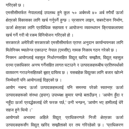
गरिएको छ ।
एमसीसीमार्फत नेपाललाई उपलब्ध हुने कुल ५० अर्बमध्ये ४० अर्ब रुपैयाँ ऊर्जा
क्षेत्रको विकासका लागि खर्च गर्नुपर्ने हुन्छ । प्रसारण लाइन, सबस्टेसन निर्माण,
ऊर्जा क्षेत्रका लागि प्राविधिक सहायता र आयोजना व्यवस्थापन क्रियाकलापमा
खर्च गर्ने गरी यो रकम विनियोजन गरिएको हो ।
सरकारले अमेरिकी सरकारको एमसीसीमार्फत प्राप्त अनुदान कार्यान्वयनका लागि
मिलेनियम च्यालेन्ज एकाउन्ट नेपाल (एमसीए) नामक निकाय गठन गरेको छ ।
नियमन आयोगलाई महसुल निर्धारणसहित विद्युत् खरिद सम्झौता, विद्युत् महसुल
दरमा एकाधिकार अन्त्य गर्नेसहित लागत घटाउने र उत्पादकहरूबीच प्रतिस्पर्धाको
वातावरण गराउनेसहितको बृहत् दायित्व छ । यसबाहेक विद्युत्का लागि बजार खोज्ने
जिम्मेवारी पनि आयोगलाई दिइएको छ ।
आयोग नबन्द ऊर्जा उत्पादकहरूलाई पनि समस्या परेको स्वतन्त्र ऊर्जा
उत्पादकहरूको संस्था (इपान) उपाध्यक्ष कुमार पाण्डे बताउँछन् । ‘आयोग हुँदा र
नहुँदा ऊर्जा प्रवर्द्धकलाई धेरै फरक पर्छ,’ उनी भन्छन्, ‘आयोग भए हामीलाई धेरै
सहज हुने थियो ।’
आयोगको अभावमा अहिले विद्युत् प्राधिकरणले निजी क्षेत्रका ऊर्जा
उत्पादकहरूसँग विद्युत् खरिद सम्झौताको दर तय गरिरहेको छ । ‘प्राधिकरण