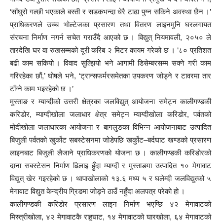
‘साँघुरो गल्छी भएकाले बस्ती र सडकभन्दा धेरै टाढा पुग्न सकिने अवस्था छैन ।’
प्राधिकरणले उच्च भोल्टेजका प्रसारण तथा वितरण लाइनमुनि घरलगायत
संरचना निर्माण नगर्न सचेत गराउँदै आएको छ । विद्युत् नियमावली, २०५० ले
तारदेखि घर वा रुखसम्मको दूरी करिब २ मिटर कायम गरेको छ । ‘८० प्रतिशत
बढी काम सकियो । विवाद सुल्झियो भने आगामी डिसेम्बरसम्म सक्ने गरी काम
गरिरहेका छौं,’ घोषले भने, ‘ट्रान्सफर्मरसमेतका उपकरण जोड्ने र टावरमा तार
टाँग्ने काम भइरहेको छ ।’
मुस्ताङ र म्याग्दीको उत्तरी क्षेत्रका जलविद्युत् आयोजना समेट्न कालीगण्डकी
करिडोर, म्याग्दीखोला जलाधार क्षेत्र समेट्न म्याग्दीखोला करिडोर, पर्वतको
मोदीखोला जलाधारका आयोजना र बागलुङका विभिन्न आयोजनाबाट उत्पादित
बिजुली पर्वतको खुर्कोट सबस्टेसनमा जोडेपछि खर्कुोट–बर्दघाट खण्डको प्रसारण
लाइनबाट बिजुली लैजाने प्राधिकरणको योजना छ । कालीगण्डकी करिडोरको
दाना सबस्टेसन निर्माण ढिलाइ हुँदा म्याग्दी र मुस्ताङमा उत्पादित १० मेगावाट
विद्युत् खेर गइरहेको छ । थापाखोलाको १३.६ मध्य ५ र घलेम्दी जलविद्युत्को ५
मेगावाट विद्युत केन्द्रीय ग्रिडमा जोड्ने ठाउँ नहुँदा अलपत्र परेको हो ।
कालीगण्डकी करिडोर प्रसारण लाइन निर्माण भएप्छि ४२ मेगावाटको
मिस्त्रीखोला, ४२ मेगावाटकै राहुघाट, १४ मेगावाटको घारखोला, ६४ मेगावाटको