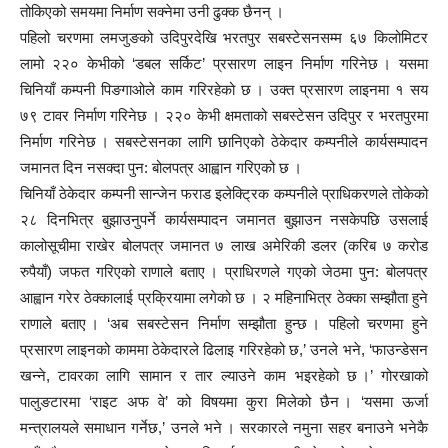
तोकिएको समयमा निर्माण सक्नेमा उनी ढुक्क छैनन् ।
पहिलो चरणमा लमजुङको उदिपुरदेखि भरतपुर सबस्टेसनसम्म ६७ किलोमिटर
लामो २२० केभीको ‘डबल सर्किट’ प्रसारण लाइन निर्माण गरिनेछ । यसमा
चिनियाँ कम्पनी पिङगाओले काम गरिरहेको छ । उक्त प्रसारण लाइनमा १ सय
७९ टावर निर्माण गरिनेछ । २२० केभी क्षमताको सबस्टेसन उदिपुर र भरतपुरमा
निर्माण गरिनेछ । सबस्टेसनका लागि छानिएको ठेकेदार कम्पनीले कार्यसम्पादन
जमानत दिन नसक्दा पुन: बोलपत्र आह्वान गरिएको छ ।
चिनियाँ ठेकेदार कम्पनी सान्जेन फराड इलेक्ट्रिक कम्पनीले प्राधिकरणले तोकेको
२८ दिनभित्र बुझाउनुपर्ने कार्यसम्पादन जमानत बुझाउन नसकेपछि उसलाई
कालोसूचीमा राखेर बोलपत्र जमानत ७ लाख अमेरिकी डलर (करिब ७ करोड
रुपैयाँ) जफत गरिएको राणाले बताए । प्राधिरणले गएको जेठमा पुन: बोलपत्र
आह्वान गरेर ठेक्कालाई प्रक्रियामा लगेको छ । २ महिनाभित्र ठेक्का सम्झौता हुने
राणाले बताए । ‘अब सबस्टेसन निर्माण सम्झौता हुन्छ । पहिलो चरणमा हुने
प्रसारण लाइनको काममा ठेकेदारले ढिलाइ गरिरहेको छ,’ उनले भने, ‘फाउन्डेसन
खन्ने, टावरका लागि सामान र तार ल्याउने काम भइरहेको छ ।’ गोरखाको
पालुङटारमा ‘राइट अफ वे’ को विषयमा कुरा मिलेको छैन । ‘यसमा ऊर्जा
मन्त्रालयले समाधान गर्नेछ,’ उनले भने । सरकारले नमुना सहर बनाउने भनेकै