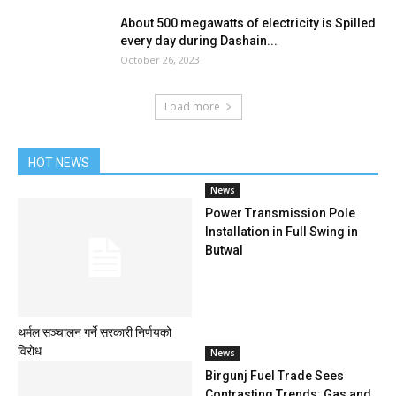
About 500 megawatts of electricity is Spilled
every day during Dashain...
October 26, 2023
Load more
HOT NEWS
News
Power Transmission Pole
Installation in Full Swing in
Butwal
थर्मल सञ्चालन गर्ने सरकारी निर्णयको
विरोध
News
Birgunj Fuel Trade Sees
Contrasting Trends: Gas and