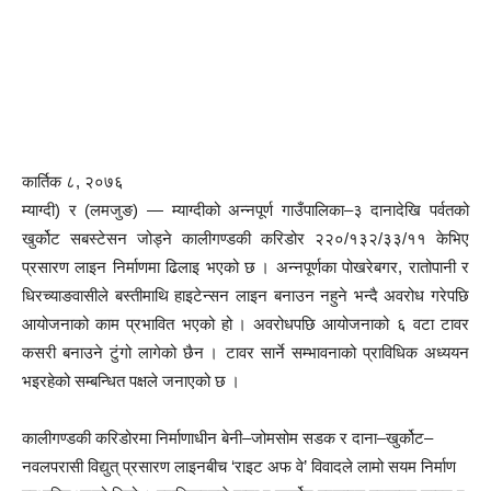
कार्तिक ८, २०७६
म्याग्दी) र (लमजुङ) — म्याग्दीको अन्नपूर्ण गाउँपालिका–३ दानादेखि पर्वतको
खुर्कोट सबस्टेसन जोड्ने कालीगण्डकी करिडोर २२०/१३२/३३/११ केभिए
प्रसारण लाइन निर्माणमा ढिलाइ भएको छ । अन्नपूर्णका पोखरेबगर, रातोपानी र
धिरच्याङवासीले बस्तीमाथि हाइटेन्सन लाइन बनाउन नहुने भन्दै अवरोध गरेपछि
आयोजनाको काम प्रभावित भएको हो । अवरोधपछि आयोजनाको ६ वटा टावर
कसरी बनाउने टुंगो लागेको छैन । टावर सार्ने सम्भावनाको प्राविधिक अध्ययन
भइरहेको सम्बन्धित पक्षले जनाएको छ ।
कालीगण्डकी करिडोरमा निर्माणाधीन बेनी–जोमसोम सडक र दाना–खुर्कोट–
नवलपरासी विद्युत् प्रसारण लाइनबीच ‘राइट अफ वे’ विवादले लामो सयम निर्माण