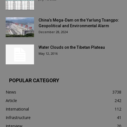
China’s Mega-Dam on the Yarlung Tsangpo:
Geopolitical and Environmental Alarm
December 28, 2024
Water Clouds on the Tibetan Plateau
May 12, 2016
POPULAR CATEGORY
News
3738
Article
242
International
112
Infrastructure
41
Interview
20