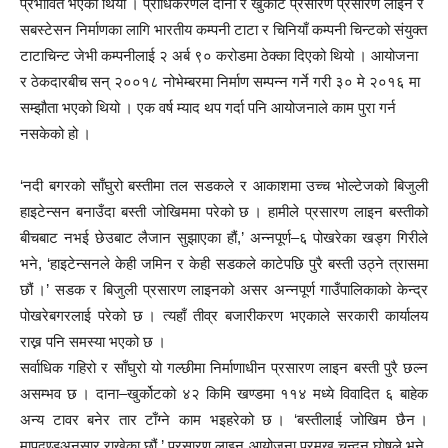
प्रभावित भएको थियो । प्राधिकरणले दाना र खुर्कोट प्रसारण प्रसारण लाइन र
सबस्टेसन निर्माणका लागि भारतीय कम्पनी टाटा र चिनियाँ कम्पनी चिन्टको संयुक्त
टाटाचिन्ट जेभी कम्पनीलाई २ अर्ब ९० करोडमा ठेक्का दिएको थियो । आयोजना
र ठेकदारबीच सन् २००१८ नोभेम्बरमा निर्माण सम्पन्न गर्ने गरी ३० मे २०१६ मा
सम्झौता भएको थियो । एक वर्ष म्याद थप गर्दा पनि आयोजनाले काम पुरा गर्न
नसकेको हो ।
‘नदी बगरको साँघुरो बस्तीमा तल सडकले र आकाशमा उच्च भोल्टेजको बिजुली
हाइटेन्सन बनाउँदा बस्ती जोखिममा परेको छ । हामीले प्रसारण लाइन बस्तीको
बीचबाट नभई छेउबाट लैजान सुझाएका हौं,’ अन्नपूर्ण–६ पोखरेका खड्ग गिरीले
भने, ‘हाइटेन्सनले केही जमिन र केही सडकले काटेपछि पुरै बस्ती उठ्ने त्रासमा
छौं ।’ सडक र बिजुली प्रसारण लाइनको असर अन्नपूर्ण गाउँपालिकाको केन्द्र
पोखरेबगरलाई परेको छ । त्यहाँ तीव्र बजारीकरण भएकाले सरकारी कार्यालय
राख्न पनि समस्या भएको छ ।
सर्वाधिक गहिरो र साँघुरो यो गल्छीमा निर्माणाधीन प्रसारण लाइन बस्ती पुरै छल्न
असम्भव छ । दाना–खुर्कोटको ४२ किमि खण्डमा ११४ मध्ये विवादित ६ बाहेक
अन्य टावर बनेर तार टाँग्ने काम भइहरेको छ । ‘बस्तीलाई जोखिम छैन ।
मापदण्डअनुसार राखेका छौं,’ प्रसारण लाइन आयोजना प्रमुख चन्दन घोषले भने,