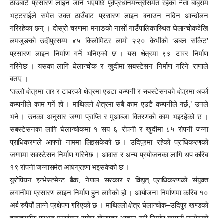
ठाउँबाटै प्रसारण लाइन जाने भएपछि पूर्वप्रधानमन्त्रीसमेत रहेका नेता बाबुराम
भट्टराईले समेत उक्त ठाउँबाट प्रसारण लाइन बनाउन नदिन आन्दोलन
गरिरहेका छन् । दोस्रो चरणमा मनाङको नासों गाउँपालिकास्थित घेलान्चोकदेखि
लमजुङको उदीपुरसम्म ४५ किलोमिटर लामो २२० केभीको ‘डबल सर्किट’
प्रसारण लाइन निर्माण गर्ने भनिएको छ । यस क्षेत्रमा ९३ टावर निर्माण
गरिनेछ । यसका लागि घेलान्चोक र खुदीमा सबस्टेसन निर्माण गरिने राणाले
बताए ।
‘तल्लो क्षेत्रमा तार र टावरको क्षेत्रमा एउटा कम्पनी र सबस्टेसनको क्षेत्रमा अर्को
कम्पनीले काम गर्ने हो । माथिल्लो क्षेत्रमा सबै काम एउटै कम्पनीले गर्छ,’ उनले
भने । उनका अनुसार जग्गा प्राप्ति र मुआब्जा वितरणको काम भइरहेको छ ।
सबस्टेसनका लागि घेलान्चोकमा १ सय ६ रोपनी र खुदीमा ८५ रोपनी जग्गा
प्राधिकरणले आफ्नो नाममा लिइसकेको छ । उदिपुरमा रहेको प्राधिकरणको
जग्गामा सबस्टेसन निर्माण गरिनेछ । आवास र अन्य प्रयोजनका लागि थप करिब
१९ रोपनी जग्गासमेत अधिग्रहण भइसकेको छ ।
युरोपियन इन्भेस्टमेन्ट बैंक, नेपाल सरकार र विद्युत् प्राधिकरणको संयुक्त
लगानीमा प्रसारण लाइन निर्माण हुन लागेको हो । आयोजना निर्माणमा करिब १०
अर्ब रुपैयाँ लाग्ने प्रक्षेपण गरिएको छ । माथिल्लो क्षेत्र घेलान्चोक–उदिपुर खण्डको
वातावरणीय प्रभाव मूल्यांकन सकेर बोलपत्र आह्वान गरी निर्माण कम्पनी छनोटको