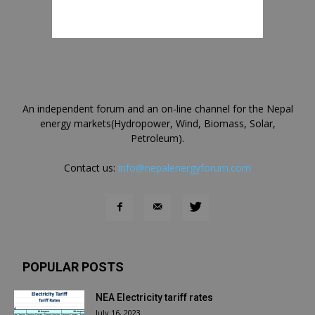
An independent forum and an on-line channel for the Nepal
energy markets(Hydropower, Wind, Biomass, Solar,
Petroleum).
Contact us:
info@nepalenergyforum.com
POPULAR POSTS
NEA Electricity tariff rates
July 16, 2023