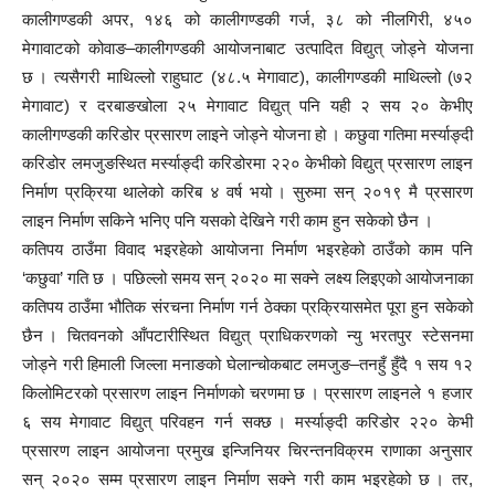
कालीगण्डकी अपर, १४६ को कालीगण्डकी गर्ज, ३८ को नीलगिरी, ४५०
मेगावाटको कोवाङ–कालीगण्डकी आयोजनाबाट उत्पादित विद्युत् जोड्ने योजना
छ । त्यसैगरी माथिल्लो राहुघाट (४८.५ मेगावाट), कालीगण्डकी माथिल्लो (७२
मेगावाट) र दरबाङखोला २५ मेगावाट विद्युत् पनि यही २ सय २० केभीए
कालीगण्डकी करिडोर प्रसारण लाइने जोड्ने योजना हो । कछुवा गतिमा मर्स्याङ्दी
करिडोर लमजुङस्थित मर्स्याङ्दी करिडोरमा २२० केभीको विद्युत् प्रसारण लाइन
निर्माण प्रक्रिया थालेको करिब ४ वर्ष भयो । सुरुमा सन् २०१९ मै प्रसारण
लाइन निर्माण सकिने भनिए पनि यसको देखिने गरी काम हुन सकेको छैन ।
कतिपय ठाउँमा विवाद भइरहेको आयोजना निर्माण भइरहेको ठाउँको काम पनि
‘कछुवा’ गति छ । पछिल्लो समय सन् २०२० मा सक्ने लक्ष्य लिइएको आयोजनाका
कतिपय ठाउँमा भौतिक संरचना निर्माण गर्न ठेक्का प्रक्रियासमेत पूरा हुन सकेको
छैन । चितवनको आँपटारीस्थित विद्युत् प्राधिकरणको न्यु भरतपुर स्टेसनमा
जोड्ने गरी हिमाली जिल्ला मनाङको घेलान्चोकबाट लमजुङ–तनहुँ हुँदै १ सय १२
किलोमिटरको प्रसारण लाइन निर्माणको चरणमा छ । प्रसारण लाइनले १ हजार
६ सय मेगावाट विद्युत् परिवहन गर्न सक्छ । मर्स्याङ्दी करिडोर २२० केभी
प्रसारण लाइन आयोजना प्रमुख इन्जिनियर चिरन्तनविक्रम राणाका अनुसार
सन् २०२० सम्म प्रसारण लाइन निर्माण सक्ने गरी काम भइरहेको छ । तर,