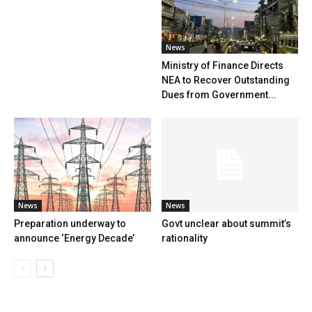
News
Ministry of Finance Directs
NEA to Recover Outstanding
Dues from Government...
News
News
Preparation underway to
Govt unclear about summit’s
announce ‘Energy Decade’
rationality