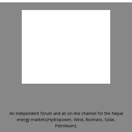
An independent forum and an on-line channel for the Nepal
energy markets(Hydropower, Wind, Biomass, Solar,
Petroleum).