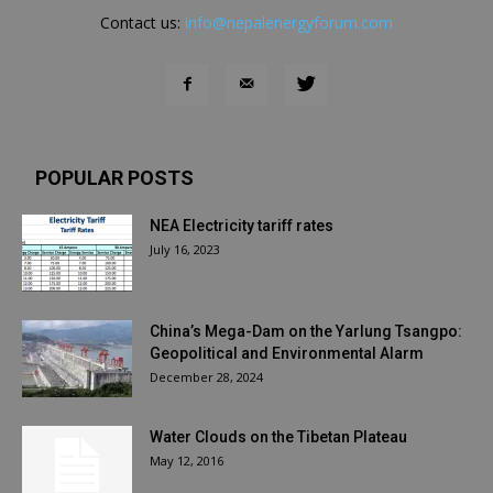
Contact us:
info@nepalenergyforum.com
POPULAR POSTS
NEA Electricity tariff rates
July 16, 2023
China’s Mega-Dam on the Yarlung Tsangpo:
Geopolitical and Environmental Alarm
December 28, 2024
Water Clouds on the Tibetan Plateau
May 12, 2016