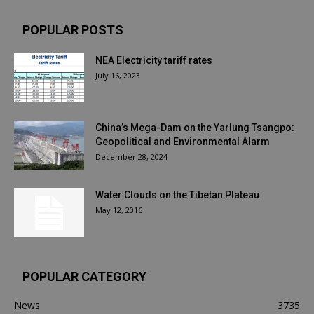
POPULAR POSTS
NEA Electricity tariff rates
July 16, 2023
China’s Mega-Dam on the Yarlung Tsangpo:
Geopolitical and Environmental Alarm
December 28, 2024
Water Clouds on the Tibetan Plateau
May 12, 2016
POPULAR CATEGORY
News
3735