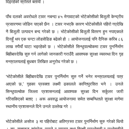
दिइरहेको स्रोतले बतायो ।
पाँच दलको अवरोधले टावर नबन्दा ४५ मेगावाटको भोटेकोसीको बिजुली केन्द्रीय
प्रसारणमा जोडिन पाएको छैन । टावर नभएकै कारण भोटेकोसीले पहिरो गएदेखि
नै बिजुली उत्पादन बन्द गरेको छ । भोटेकोसीको बिजुली वितरण हुन नपाएकाले
दिनहुँ थप एक घन्टा लोडसेडिङ बढेको हो । आयोजनालाई पनि दैनिक करिब ८६
लाख रुपैयाँ घाटा भइरहेको छ । भोटेकोसीले सिन्धुपाल्चोकमा टावर पुनर्निर्माण
बिहीबारदेखि सुरु गर्न लागेको जानकारी गराउँदै आवश्यक सुरक्षा व्यवस्था दिन गृह
मन्त्रालयलाई बुधबार लिखित अनुरोध गरेको छ ।
‘भोटेकोसीले बिहीबारदेखि टावर पुनर्निर्माण सुरु गर्ने भनेर मन्त्रालयलाई पत्र
आएको छ,’ गृहका प्रवक्ता लक्ष्मी ढकालले कान्तिपुरसित भने । उनले
सिन्धुपाल्चोक जिल्ला प्रशासनलाई आवश्यक सुरक्षा दिन सर्कुलर जारी
गरिसकिएको बताए । अरू अवरुद्ध आयोजनामा समेत सम्बन्धितले सुरक्षा मागेमा
स्थानीय प्रशासनले दिने उनले उल्लेख गरे ।
भोटेकोसीले असोज ३ मा पहिरोबाट क्षतिग्रस्त टावर पुनर्निर्माण सुरु गरेको थियो
। तर, सत्तारूढ कांग्रेस, एमाले र राप्रपा तथा विपक्षी एमाओवादी र माओवादीले