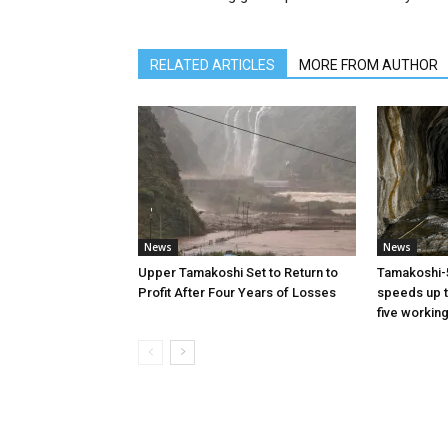
RELATED ARTICLES
MORE FROM AUTHOR
News
News
Upper Tamakoshi Set to Return to
Tamakoshi-
Profit After Four Years of Losses
speeds up t
five workin