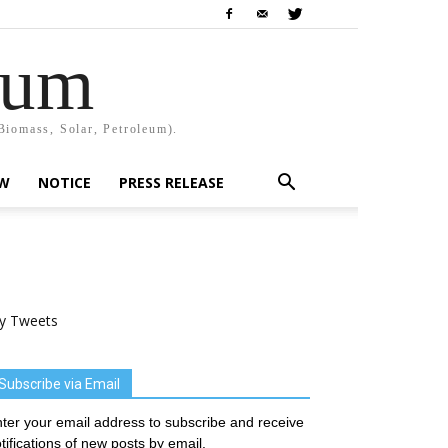
rum
Biomass, Solar, Petroleum).
EW
NOTICE
PRESS RELEASE
y Tweets
Subscribe via Email
ter your email address to subscribe and receive
tifications of new posts by email.