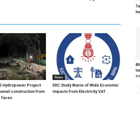
Te
tu
Bh
tu
co
News
5 Hydropower Project
ERC Study Warns of Wide Economic
unnel construction from
Impacts from Electricity VAT
g faces