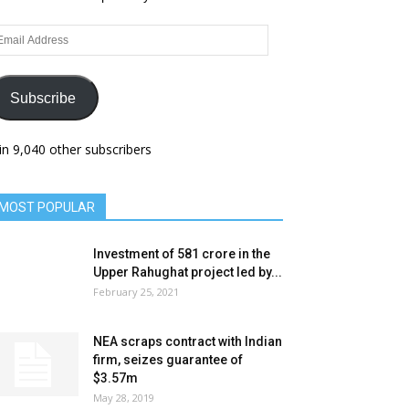
ail
dress
Subscribe
in 9,040 other subscribers
MOST POPULAR
Investment of 581 crore in the
Upper Rahughat project led by...
February 25, 2021
NEA scraps contract with Indian
firm, seizes guarantee of
$3.57m
May 28, 2019