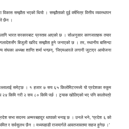
कास सम्झौता भएको थियो । सम्झौताको दुई वर्षभित्र वित्तीय व्यवस्थापन
को छैन ।
 का लागि भारत सरकारबाट प्रस्ताव आएको छ । सोअनुसार कागजातहरू तयार
बंगलादेशसँग बिजुली खरिद सम्झौता हुने जनाएको छ । तर, स्थानीय बासिन्दा
्य संघका अध्यक्ष शान्ति शर्मा भन्छन्, ‘जिएमआरले लगानी जुटाएर आयोजना
 जिल्लालाई समेट्छ । १ हजार ७ सय ६५ किलोमिटरमध्ये यो प्रदेशका रुकुम
२४ किमि गरी २ सय ८० किमि पर्छ । ट्र्याक खोलिएको भए पनि कालोपत्रे
 प्रदेश सभा सदस्य अम्मरबहादुर थापाको भनाइ छ । उनले भने, ‘प्रदेश ६ को
ियमित र सर्वसुलभ छैन । मध्यपहाडी राजमार्गले आवतजावतमा सहज हुनेछ ।’