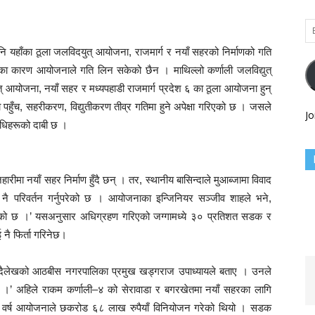
Em
Ad
नि यहाँका ठूला जलविदयुत् आयोजना, राजमार्ग र नयाँ सहरको निर्माणको गति
का कारण आयोजनाले गति लिन सकेको छैन । माथिल्लो कर्णाली जलविद्युत्
् आयोजना, नयाँ सहर र मध्यपहाडी राजमार्ग प्रदेश ६ का ठूला आयोजना हुन्
हुँच, सहरीकरण, विद्युतीकरण तीव्र गतिमा हुने अपेक्षा गरिएको छ । जसले
Jo
धिहरूको दाबी छ ।
ीमा नयाँ सहर निर्माण हुँदै छन् । तर, स्थानीय बासिन्दाले मुआब्जामा विवाद
परिवर्तन गर्नुपरेको छ । आयोजनाका इन्जिनियर सञ्जीव शाहले भने,
गिएको छ ।’ यसअनुसार अधिग्रहण गरिएको जग्गामध्ये ३० प्रतिशत सडक र
ई नै फिर्ता गरिनेछ।
ैलेखको आठबीस नगरपालिका प्रमुख खड्गराज उपाध्यायले बताए । उनले
 ।’ अहिले राकम कर्णाली–४ को सेरावाडा र बगरखेतमा नयाँ सहरका लागि
 गत वर्ष आयोजनाले छकरोड ६८ लाख रुपैयाँ विनियोजन गरेको थियो । सडक