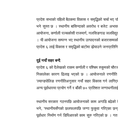
प्रदेश सभाको पहिलो बैठकमा विकास र समृद्धिको चर्चा भए प
भने सुस्त छ । स्थानीय बासिन्दाको अवरोध र बजेट अभाव
आयोजना, कर्णाली पञ्चकोसी राजमार्ग, नलसिङगाड जलविद्युत
। यी आयोजना सम्पन्न भए स्थानीय उत्पादनको बजारसम्मको प
प्रदेश ६ लाई विकास र समृद्धिको बाटोमा डो
याउने जनप्रतिनि
दुई नयाँ सहर बन्दै
प्रदेश ६ को दैलेखको राकम कर्णाली र पश्चिम रुकुमको चौरजहार
निकालेका कारण ढिलाइ भएको छ । आयोजनाले रणनीति नै 
‘ल्यान्डपोलिङ रणनीतिअनुसार नयाँ सहर विकास गर्न ला
अन्य पूर्वाधारमा प्रयोग गर्ने र बाँकी ७० प्रतिशत जग्गाधनीला
स्थानीय सरकार गठनपछि आयोजनाको काम अगाडि बढेको द
भने, ‘स्थानीयसँगको छलफलपछि जग्गा फुकुवा गरिएका छन्
पूर्वाधार निर्माण गर्न डिपिआरको काम सुरु गरिएको छ ।