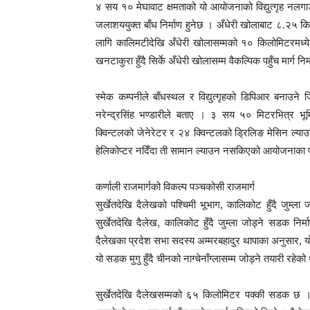
४ सय १० मेघावाट क्षमताको यो आयोजनाको विद्युत्गृह नलग
जलाशययुक्त बाँध निर्माण हुनेछ । अँधेरी खोलाबाट ८.२५ कि
लागि कालिमटीदेखि अँधेरी खोलासम्मको १० किलोमिटरमध्ये त
खनटाकुरा हुँदै सिर्के अँधेरी खोलासम्म वैकल्पिक पहुँच मार्ग न
स्मेक कम्पनीले बाँधस्थल र विद्युत्गृहको डिपिआर बना
नरेन्द्रसिंह भण्डारीले बताए । ३ सय ५० मिटरभित्र भूमि
क्विन्टलको जेनेरेटर र २४ क्विन्टलको ड्रिलिङ मेसिन ल्या
हेलिकोप्टर नदिँदा ती सामान ल्याउन नसकिएको आयोजनाका प्
कर्णाली राजमार्गको विकल्प पञ्चकोसी राजमार्ग
सुर्खेतदेखि दैलेखको पश्चिमी भूभाग, कालिकोट हुँदै जुम्
सुर्खेतदेखि दैलेख, कालिकोट हुँदै जुम्ला जोड्ने सडक 
दैलेखका प्रदेश सभा सदस्य अम्मरबहादुर थापाका अनुसार, 
यो सडक मुगु हुँदै चीनको नाग्चेनाँग्लासम्म जोड्ने तयारी रहेक
सुर्खेतदेखि दैलेखसम्मको ६५ किलोमिटर पक्की सडक छ 