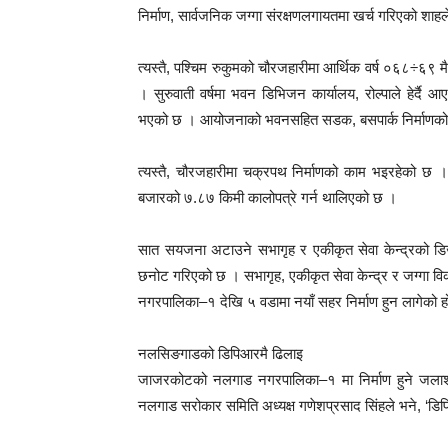
निर्माण, सार्वजनिक जग्गा संरक्षणलगायतमा खर्च गरिएको श
त्यस्तै, पश्चिम रुकुमको चौरजहारीमा आर्थिक वर्ष ०६८÷६९ मै
। सुरुवाती वर्षमा भवन डिभिजन कार्यालय, रोल्पाले हेर्द
भएको छ । आयोजनाको भवनसहित सडक, बसपार्क निर्माणको क
त्यस्तै, चौरजहारीमा चक्रपथ निर्माणको काम भइरहेको छ 
बजारको ७.८७ किमी कालोपत्रे गर्न थालिएको छ ।
सात सयजना अटाउने सभागृह र एकीकृत सेवा केन्द्रको डिज
छनोट गरिएको छ । सभागृह, एकीकृत सेवा केन्द्र र जग्गा विक
नगरपालिका–१ देखि ५ वडामा नयाँ सहर निर्माण हुन लागेको
नलसिङगाडको डिपिआरमै ढिलाइ
जाजरकोटको नलगाड नगरपालिका–१ मा निर्माण हुने जला
नलगाड सरोकार समिति अध्यक्ष गणेशप्रसाद सिंहले भने, ‘ड