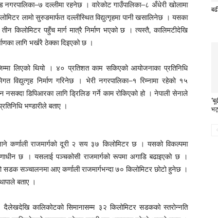
ाड नगरपालिका–७ दल्लीमा रहनेछ । वारेकोट गाउँपालिका–८ अँधेरी खोलामा
बढ
लोमिटर लामो सुरुङमार्फत दल्लीस्थित विद्युत्गृहमा पानी खसालिनेछ । यसका
ीन किलोमिटर पहुँच मार्ग मात्रै निर्माण भएको छ । त्यस्तै, कालिमटीदेखि
िर्माणका लागि भर्खरै ठेक्का दिइएको छ ।
उने जिम्मा लिएको थियो । ४० प्रतिशत काम सकिएको आयोजनाका प्रतिनिधि
गत विद्युत्गृह निर्माण गरिनेछ । भेरी नगरपालिका–१ रिम्नामा रहेको १५
उन नसक्दा डिपिआरका लागि ड्रिलिङ गर्ने काम रोकिएको हो । नेपाली सेनाले
‘ब
रतिनिधि भण्डारीले बताए ।
भट
ला जाने कर्णाली राजमार्गको दूरी २ सय ३७ किलोमिटर छ । यसको विकल्पमा
निर्माणाधीन छ । यसलाई पञ्चकोसी राजमार्गको रूपमा अगाडि बढाइएको छ ।
यो सडक सञ्चालनमा आए कर्णाली राजमार्गभन्दा ७० किलोमिटर छोटो हुनेछ ।
ो थापाले बताए ।
। दैलेखदेखि कालिकोटको सिमानासम्म ३२ किलोमिटर सडकको स्तरोन्नति