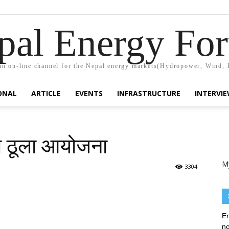
pal Energy Fo
n on-line channel for the Nepal energy markets(Hydropower, Wind, 
ONAL
ARTICLE
EVENTS
INFRASTRUCTURE
INTERVI
का ठूला आयोजना
M
3304
En
no