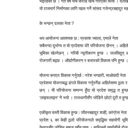
भइरहेको छ । गत वर्ष पाँच करोड खर्च गरिएको थियो । दैल
यो राजमार्ग निर्माणका लागि पहल गर्ने सांसद गजेन्द्रबहाद
के भन्छन् दलका नेता ?
थप आयोजना आवश्यक छ : प्रकाश ज्वाला, एमाले नेता
सबैभन्दा दुर्भाग्य त यो प्रदेशमा धेरै परियोजना छैनन् । अह
भूमिका खेल्नेछन् । गरिबी न्यूनीकरण हुन्छ । जलविद्युत् आ
रोजगारी बढ्छ । औद्योगीकरण र बजारको विकास पनि हुन्छ ।
योजना बनाएर विकास गर्नुपर्छ : नरेश भण्डारी, माओवादी नेता
प्रदेशमा योजनाबद्ध ढंगले विकास गर्नुपर्नेछ अहिलेसम्म ठूल
छन् । यी परियोजना सम्पन्न हुँदा यो प्रदेश समृद्ध त हु
‘लाइफलाइन’ नै भयो । राजधानीसँग जोडिने छोटो दूरी त हुन्
एकीकृत वस्ती विकास हुन्छ : जीवनबहादुर शाही, कांग्रेस नेता
प्रदेश ६ का केही ठूलो परियोजनाले समृद्धिमा सहयोगी भूमिक
केन्द्रसँग जोडिन सहज पहुँच पुग्छ । माथिल्लो कर्णालीले 