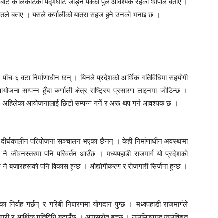
ेखबाट कालिकोटको पद्मघाट जोड्न पक्की पुल आवश्यक रहेको थापाले बताए ।
ुर महतले बताए । यसले कर्णालीको यात्रा सहज हुने उनको भनाइ छ ।
िले पाँच-६ वटा निर्माणाधीन छन् । यिनले प्रदेशको आर्थिक गतिविधिमा सहयोगी
योजना सम्पन्न हुँदा कर्णाली क्षेत्र राष्ट्रिय प्रसारण लाइनमा जोडिन्छ ।
 अहिलेका आयोजनालाई छिटो सम्पन्न गर्ने र अरू थप गर्न आवश्यक छ ।
ा र दीर्घकालीन परियोजना सञ्चालन भएका छैनन् । केही निर्माणाधीन अवस्थामा
न्छ नै जीवनस्तरमा पनि परिवर्तन आउँछ । मध्यपहाडी राजमार्ग यो प्रदेशको
छ नै बजारहरूको पनि विकास हुन्छ । औद्योगीकरण र रोजगारी सिर्जना हुन्छ ।
ा निर्वाह गर्छन् र गरिबी निवारणमा योगदान पुग्छ । मध्यपहाडी राजमार्गले
रोजगारी र आर्थिक गतिविधि बढाउँछ । आयस्रोत बढ्छ । नलसिङगाड जलविद्युत्