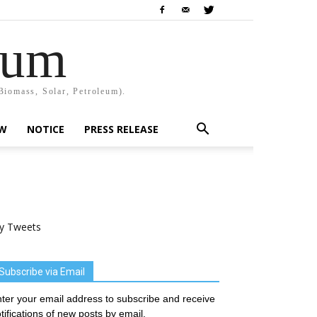
rum
Biomass, Solar, Petroleum).
EW
NOTICE
PRESS RELEASE
y Tweets
Subscribe via Email
ter your email address to subscribe and receive
tifications of new posts by email.