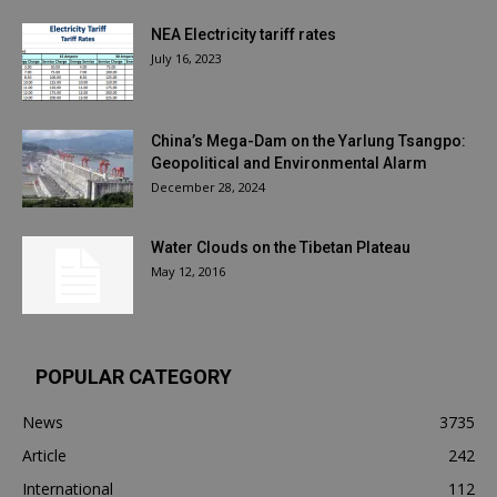
NEA Electricity tariff rates
July 16, 2023
China’s Mega-Dam on the Yarlung Tsangpo:
Geopolitical and Environmental Alarm
December 28, 2024
Water Clouds on the Tibetan Plateau
May 12, 2016
POPULAR CATEGORY
News
3735
Article
242
International
112