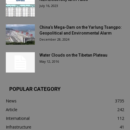
July 16, 2023
China’s Mega-Dam on the Yarlung Tsangpo:
Geopolitical and Environmental Alarm
December 28, 2024
Water Clouds on the Tibetan Plateau
May 12, 2016
POPULAR CATEGORY
News
3735
Article
242
International
112
Infrastructure
41