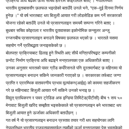
प्रक्रिया अघि बढेको ऊर्जा सचिव हरिराम कोइरालाले बताए । नेपालस्थित
भारतीय दुताबाससँग छलफल भइरहेको बताउँदै उनले भने, “एक–दुई दिनमा निर्णय
हुनेछ ।” यो वर्ष भारतबाट थप बिजुली आयात गरी लोडसेडिङ कम गर्ने सरकारको
योजना रहेको बताउँदै उनले यो प्रसारणलाइन समयमै सम्पन्न गरिने बताए ।
बुधबार सचिव कोइराला र भारतीय दूतावासका इकोनोमिक कन्सुलर अन्जु
रन्जनबीच प्रसारणलाइन बनाउने विषयमा छलफल भएको छ । भारतले यसमा
सहयोग गर्ने प्रतिबद्धता जनाइसकेको छ ।
बोलपत्र प्रक्रियाबाट ढिलाइ हुने स्थिति आए सीधै मन्त्रिपरिषद्बाट कम्पनीको
छनोट निर्माण प्रक्रिया अघि बढाइने मन्त्रालयका एक अधिकारीले बताए ।
उनका अनुसार भारतको पावर ग्रीड कर्पोरेसनले पनि दु्रतमार्गबाट छ महिनामा यो
प्रसारणलाइन बनाउन सकिने जानकारी गराएको छ । सरकारका तर्फबाट जग्गा
प्राप्ति र प्रारम्भिक वातावरणीय प्रभाव मूल्यांकन(आईइ) को काममा सहजीकरण
गरे छ महिनाबाट बिजुली आयात गर्ने सकिने उनको भनाइ छ ।
विद्युत् प्राधिकरण र पावर ट्रेडिङ अफ इन्डिया लिमिटेड(पीटीसी) बीच १ सय ५०
मेगावाट बिजुली खरिद सम्झौता भइसकेकाले सो प्रसारणलाइन बने भारतबाट थप
बिजुली आयात हुने ऊर्जाका अधिकारी बताउँछन् ।
गत वर्ष नै यो प्रसारणलाइन बनाउन प्रस्ताव तयार गरी थप सहयोगका लागि
नेपालस्थित भारतीय राजदूतावासमार्फत त्यहाँको ऊर्जा मन्त्रालयमा पेस भइसकेको