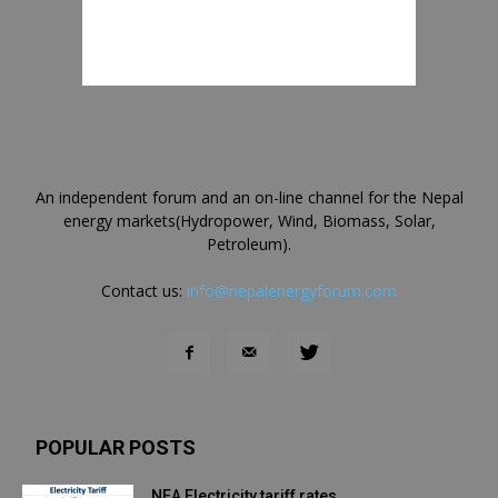
An independent forum and an on-line channel for the Nepal
energy markets(Hydropower, Wind, Biomass, Solar,
Petroleum).
Contact us:
info@nepalenergyforum.com
POPULAR POSTS
NEA Electricity tariff rates