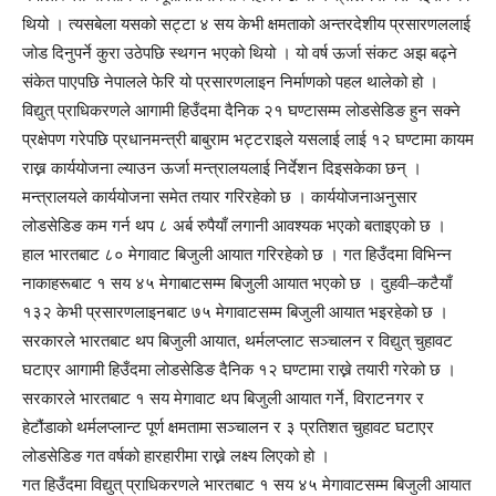
थियो । त्यसबेला यसको सट्टा ४ सय केभी क्षमताको अन्तरदेशीय प्रसारणललाई
जोड दिनुपर्ने कुरा उठेपछि स्थगन भएको थियो । यो वर्ष ऊर्जा संकट अझ बढ्ने
संकेत पाएपछि नेपालले फेरि यो प्रसारणलाइन निर्माणको पहल थालेको हो ।
विद्युत् प्राधिकरणले आगामी हिउँदमा दैनिक २१ घण्टासम्म लोडसेडिङ हुन सक्ने
प्रक्षेपण गरेपछि प्रधानमन्त्री बाबुराम भट्टराइले यसलाई लाई १२ घण्टामा कायम
राख्न कार्ययोजना ल्याउन ऊर्जा मन्त्रालयलाई निर्देशन दिइसकेका छन् ।
मन्त्रालयले कार्ययोजना समेत तयार गरिरहेको छ । कार्ययोजनाअनुसार
लोडसेडिङ कम गर्न थप ८ अर्ब रुपैयाँ लगानी आवश्यक भएको बताइएको छ ।
हाल भारतबाट ८० मेगावाट बिजुली आयात गरिरहेको छ । गत हिउँदमा विभिन्न
नाकाहरूबाट १ सय ४५ मेगाबाटसम्म बिजुली आयात भएको छ । दुहवी–कटैयाँ
१३२ केभी प्रसारणलाइनबाट ७५ मेगावाटसम्म बिजुली आयात भइरहेको छ ।
सरकारले भारतबाट थप बिजुली आयात, थर्मलप्लाट सञ्चालन र विद्युत् चुहावट
घटाएर आगामी हिउँदमा लोडसेडिङ दैनिक १२ घण्टामा राख्ने तयारी गरेको छ ।
सरकारले भारतबाट १ सय मेगावाट थप बिजुली आयात गर्ने, विराटनगर र
हेटौंडाको थर्मलप्लान्ट पूर्ण क्षमतामा सञ्चालन र ३ प्रतिशत चुहावट घटाएर
लोडसेडिङ गत वर्षको हारहारीमा राख्ने लक्ष्य लिएको हो ।
गत हिउँदमा विद्युत् प्राधिकरणले भारतबाट १ सय ४५ मेगावाटसम्म बिजुली आयात