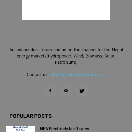
An independent forum and an on-line channel for the Nepal
energy markets(Hydropower, Wind, Biomass, Solar,
Petroleum).
Contact us:
info@nepalenergyforum.com
POPULAR POSTS
NEA Electricity tariff rates