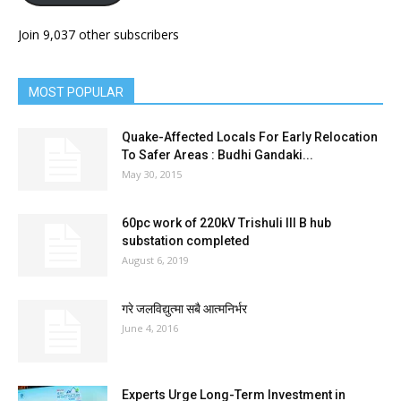
Join 9,037 other subscribers
MOST POPULAR
Quake-Affected Locals For Early Relocation
To Safer Areas : Budhi Gandaki...
May 30, 2015
60pc work of 220kV Trishuli III B hub
substation completed
August 6, 2019
गरे जलविद्युत्मा सबै आत्मनिर्भर
June 4, 2016
Experts Urge Long-Term Investment in