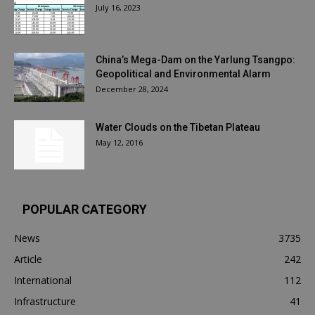
July 16, 2023
China’s Mega-Dam on the Yarlung Tsangpo:
Geopolitical and Environmental Alarm
December 28, 2024
Water Clouds on the Tibetan Plateau
May 12, 2016
POPULAR CATEGORY
News
3735
Article
242
International
112
Infrastructure
41