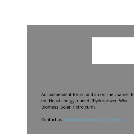
An independent forum and an on-line channel f
the Nepal energy markets(Hydropower, Wind,
Biomass, Solar, Petroleum).
Contact us:
info@nepalenergyforum.com