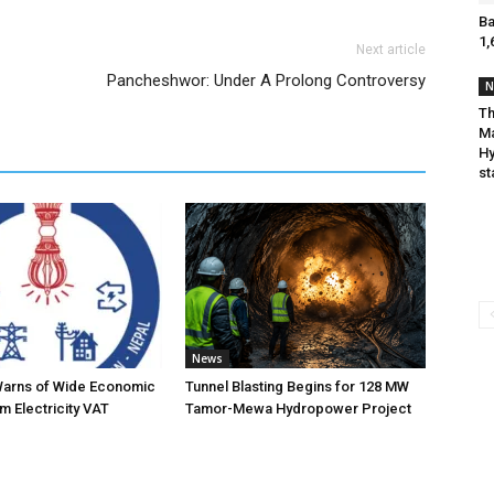
Ba
1,
Next article
Pancheshwor: Under A Prolong Controversy
N
Th
M
Hy
st
News
Warns of Wide Economic
Tunnel Blasting Begins for 128 MW
m Electricity VAT
Tamor-Mewa Hydropower Project