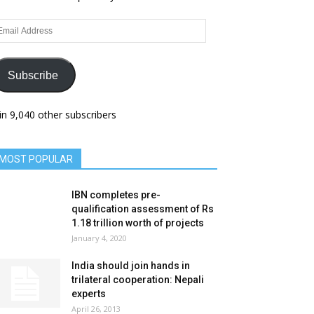
ail
dress
Subscribe
in 9,040 other subscribers
MOST POPULAR
IBN completes pre-
qualification assessment of Rs
1.18 trillion worth of projects
January 4, 2020
India should join hands in
trilateral cooperation: Nepali
experts
April 26, 2013