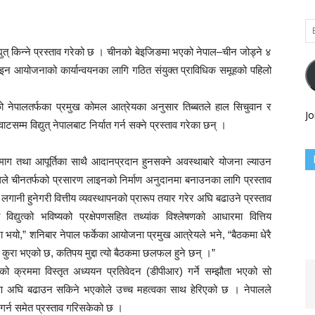
Em
Ad
द्युत् किन्ने प्रस्ताव गरेको छ । चीनको बेइजिङमा भएको नेपाल–चीन जोड्ने ४
न आयोजनाको कार्यान्वयनका लागि गठित संयुक्त प्राविधिक समूहको पहिलो
 नेपालतर्फका प्रमुख कोमल आत्रेयका अनुसार तिब्बतले हाल सिचुवान र
Jo
टसम्म विद्युत् नेपालबाट निर्यात गर्न सक्ने प्रस्ताव गरेका छन् ।
पण, माग तथा आपूर्तिका साथै आदानप्रदान हुनसक्ने अवस्थाबारे योजना ल्याउन
ालले चीनतर्फको प्रसारण लाइनको निर्माण अनुदानमा बनाउनका लागि प्रस्ताव
को लगानी हुनेगरी वित्तीय व्यवस्थापनको प्रारूप तयार गरेर अघि बढाउने प्रस्ताव
्युत्को भविष्यको प्रक्षेपणसहित तथ्यांक विश्लेषणको आधारमा वित्तिय
ा भयो,” शनिबार नेपाल फर्केका आयोजना प्रमुख आत्रेयले भने, “बैठकमा धेरै
 कुरा भएको छ, कतिपय मुद्दा त्यो बैठकमा छलफल हुने छन् ।”
ो क्रममा विस्तृत अध्ययन प्रतिवेदन (डीपीआर) गर्ने सम्झौता भएको सो
्माण अघि बढाउन सकिने भएकोले उच्च महत्वका साथ हेरिएको छ । नेपालले
र्न समेत प्रस्ताव गरिसकेको छ ।