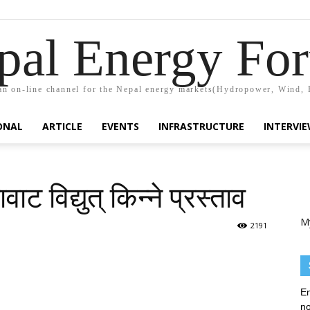
pal Energy Fo
n on-line channel for the Nepal energy markets(Hydropower, Wind, 
ONAL
ARTICLE
EVENTS
INFRASTRUCTURE
INTERVI
ाट विद्युत् किन्ने प्रस्ताव
M
2191
En
no