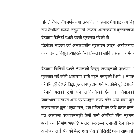
चीनले नेपालसँग वर्षायाममा उत्पादित १ हजार मेगावाटसम्म वि
सय केभीको गल्छी–रसुवागढी–केरुङ अन्तरदेशीय प्रसारणलाइ
बैठकमा चिनियाँ पक्षले यस्तो प्रस्ताव गरेको हो ।
टोलीका सदस्य एवं अन्तरदेशीय प्रसारण लाइन आयोजनाको
कन्काइबाट विद्युत् ल्याईरहेकोमा तिब्बतका लागि एक हजार मेगावा
बैठकमा चिनियाँ पक्षले नेपालको विद्युत् उत्पादनको प्रक्षे
प्रस्ताव गर्दै सोही आधारमा अघि बढ्ने बताएको थियो । नेप
गरेपनि दुवै देशले विद्युत् आदानप्रदान गर्ने भएकोले दुवै देश
गरेपनि यसको टुंगो भने लागिसकेको छैन । “नेपालको विद
व्यवस्थापनलगायत अन्य प्रारूपहरू तयार गरेर अघि बढ्ने कुर
सकारात्मक कुरा भएका छन्, एक महिनाभित्र फेरि बैठक बस्ने
गत असारमा प्रधानमन्त्री केपी शर्मा ओलीको चीन भ्रमणक
आयोजना निर्माण भएपछि मात्र केरुङ–काठमाण्डौ रेल निर
आयोजनालाई चीनको बेल्ट एन्ड रोड इनिसिएटिभ्समा सहभागी ग