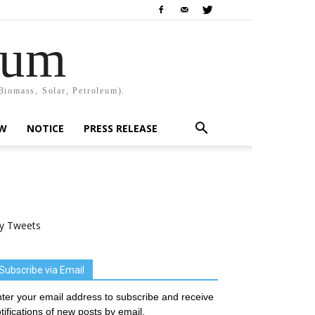
rum
Biomass, Solar, Petroleum).
EW
NOTICE
PRESS RELEASE
y Tweets
Subscribe via Email
ter your email address to subscribe and receive
tifications of new posts by email.