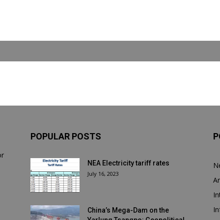
POPULAR POSTS
P
or
NEA Electricity tariff rates
N
July 16, 2023
Ar
In
In
China’s Mega-Dam on the