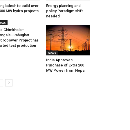
ngladesh to build over
Energy planning and
600 MW hydro projects
policy Paradigm shift
needed
ews
e Chimkhola–
angale–Rahughat
dropower Project has
arted test production
News
India Approves
Purchase of Extra 200
MW Power from Nepal