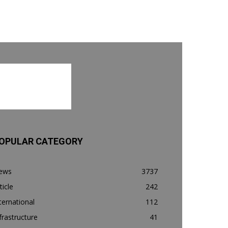
OPULAR CATEGORY
ews
3737
ticle
242
ternational
112
frastructure
41