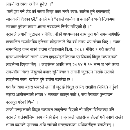
लाइसेन्स स्वतः खारेज हुनेछ ।”
“शर्त पुरा गर्न डेढ वर्ष समय भित्र काम नगरे स्वतः खारेज हुने ब्रासलाई
जानकारी दिएका छौं,” उनले भने “उसले आयोजना बनाउदैन भन्ने निष्र्कषमा
सरकार पुगेका कारण क्षमता नबढाउने निर्णय गरिएको हो ।”
ब्रासले लगानी जुटाउन र पीपीए, बाँकी अध्ययनका काम पुरा गर्न समय मागेपछि
तत्कालिन ऊर्जासचिव हरिराम कोइरालाले डेढ वर्ष समय थप गरेका थिए । उक्त
समयभित्र काम सक्ने शर्तमा कोइरालाले वि.स. २०६९ मंसिर १ गते ऊर्जाले
ब्रासअन्तर्गतको तल्लो अरुण हाइड्रोइलेक्ट्रिक प्रालिलाई विद्युत् उत्पादनको
लाइसेन्स दिएका थिए । लाइसेन्स अवधि सन् २०१४ मे १५ सम्म छ भने उक्त
समयसीमा भित्र विद्युत्को बजार सुनिश्चित र लगानी जुटाउन नसके उसको
लाइसेन्स स्वतः खारेज हुने शर्तमा उल्लेख छ ।
गत बैशाखमा ब्रास पावरले लगानी जुटाई विद्युत् खरिद सम्झौता (पीपीए) गर्नुको
सट्टा आयोजनाको क्षमता ४ सयबाट बढाएर साढे ६ सय मेगावाट पु¥याउन
प्रस्तुत गरेको थियो ।
ऊर्जा मन्त्रलयले विद्युत् उत्पादन लाइसेन्स दिएको नौ महिना बितिसक्दा पनि
ब्रासले शर्तबमोजिम काम गरेको छैन । ब्रासले ‘लाइसेन्स होल्ड’ गर्ने स्वार्थ राखेर
क्षमता बढाउने प्रस्ताव अघि सारेको मन्त्रालयका अधिकारीहरू बताउँछन् ।