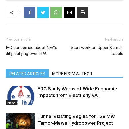
Previous article
Next article
IFC concerned about NEA’s
Start work on Upper Karnali:
dilly-dallying over PPA
Locals
RELATED ARTICLES
MORE FROM AUTHOR
ERC Study Warns of Wide Economic
Impacts from Electricity VAT
News
Tunnel Blasting Begins for 128 MW
Tamor-Mewa Hydropower Project