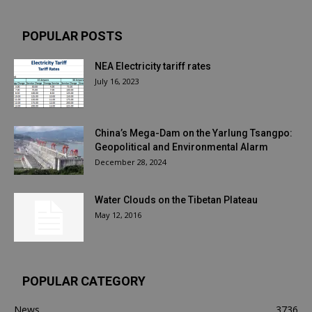
POPULAR POSTS
NEA Electricity tariff rates
July 16, 2023
China’s Mega-Dam on the Yarlung Tsangpo:
Geopolitical and Environmental Alarm
December 28, 2024
Water Clouds on the Tibetan Plateau
May 12, 2016
POPULAR CATEGORY
News
3736