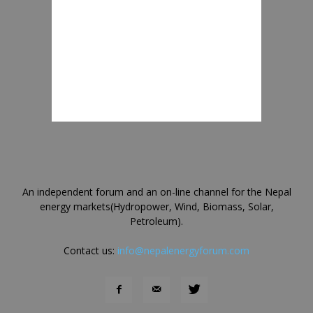
An independent forum and an on-line channel for the Nepal
energy markets(Hydropower, Wind, Biomass, Solar,
Petroleum).
Contact us:
info@nepalenergyforum.com