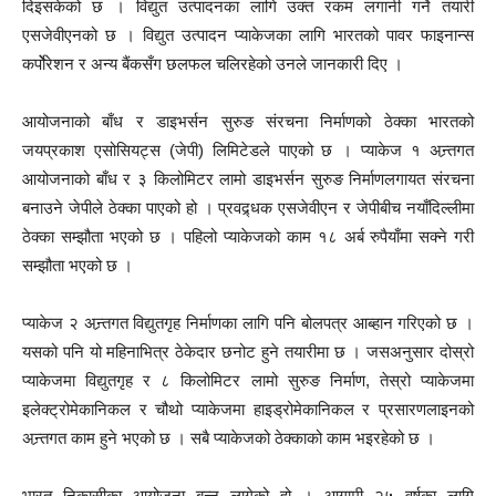
दिइसकेको छ । विद्युत उत्पादनका लागि उक्त रकम लगानी गर्ने तयारी
एसजेवीएनको छ । विद्युत उत्पादन प्याकेजका लागि भारतको पावर फाइनान्स
कर्पोेरेशन र अन्य बैंकसँग छलफल चलिरहेको उनले जानकारी दिए ।
आयोजनाको बाँध र डाइभर्सन सुरुङ संरचना निर्माणको ठेक्का भारतको
जयप्रकाश एसोसियट्स (जेपी) लिमिटेडले पाएको छ । प्याकेज १ अन्र्तगत
आयोजनाको बाँध र ३ किलोमिटर लामो डाइभर्सन सुरुङ निर्माणलगायत संरचना
बनाउने जेपीले ठेक्का पाएको हो । प्रवद्र्धक एसजेवीएन र जेपीबीच नयाँदिल्लीमा
ठेक्का सम्झौता भएको छ । पहिलो प्याकेजको काम १८ अर्ब रुपैयाँमा सक्ने गरी
सम्झौता भएको छ ।
प्याकेज २ अन्र्तगत विद्युतगृह निर्माणका लागि पनि बोलपत्र आब्हान गरिएको छ ।
यसको पनि यो महिनाभित्र ठेकेदार छनोट हुने तयारीमा छ । जसअनुसार दोस्रो
प्याकेजमा विद्युतगृह र ८ किलोमिटर लामो सुरुङ निर्माण, तेस्रो प्याकेजमा
इलेक्ट्रोमेकानिकल र चौथो प्याकेजमा हाइड्रोमेकानिकल र प्रसारणलाइनको
अन्र्तगत काम हुने भएको छ । सबै प्याकेजको ठेक्काको काम भइरहेको छ ।
भारत निकासीका आयोजना बन्न लागेको हो । आगामी २५ वर्षका लागि