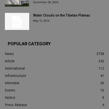
December 28, 2024
Water Clouds on the Tibetan Plateau
May 12, 2016
POPULAR CATEGORY
News
3738
Article
242
International
112
Infrastructure
41
Interview
20
Events
10
Notice
9
Press Release
4