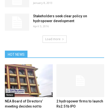
January 8, 2013
Stakeholders seek clear policy on
hydropower development
April 3, 2016
Load more
HOT NEWS
News
NEA Board of Directors’
2 hydropower firms to launch
meeting decides not to
Rs2.51b IPO