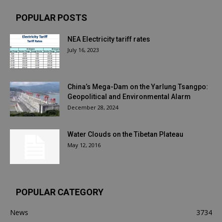
POPULAR POSTS
NEA Electricity tariff rates
July 16, 2023
China’s Mega-Dam on the Yarlung Tsangpo:
Geopolitical and Environmental Alarm
December 28, 2024
Water Clouds on the Tibetan Plateau
May 12, 2016
POPULAR CATEGORY
News
3734