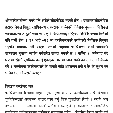
औपचारिक घोषणा नगरे पनि अहिले लोडसेडिङ भएको छैन । एकाएक लोडसेडिङ
हटाएर नेपाल विद्युत् प्राधिकरण र त्यसका कार्यकारी निर्देशक कुलमान घिसिङले
सर्वसाधारणबाट ठूलो स्याबासी पाए । घिसिङलाई राष्ट्रिय ‘हिरो’कै रूपमा लिनेको
पनि कमी छैन । २९ भदौ ०७३ मा प्राधिकरणको कार्यकारी निर्देशक नियुक्त
भएपछि चमत्कार गर्दै आएका उनको नेतृत्वमा प्राधिकरण लामो समयपछि
सञ्चालन मुनाफा आर्जन गर्नसमेत सफल भएको छ । वार्षिक ८ अर्बभन्दा धेरै
घाटामा रहेको प्राधिकरणलाई एकाएक नाफामा जान सक्ने बनाउन उनले के–के
गरे । यसबीचमा प्राधिकरणले के–कस्तो नीति अवलम्बन ग
यो र के–के सुधार भए
भन्नेबारे उनले यसरी बताए :
विगतका गल्तीबाट पाठ
प्राधिकरणमा विगतमा भएका मुख्य–मुख्य कार्य र उपलब्धिका साथै विद्यमान
चुनौतीहरूलाई अवसरमा बदलेर काम गर्नु निकै चुनौतीपूर्ण थियो । यद्यपि आव
०७३-७४ मा ‘उज्यालो नेपाल’ अभियान चलाइयो । यसअन्तर्गत लोडसेडिङ
न्यूनीकरण गर्नेलगायतका कार्यक्रम सञ्चालन गरिए । नियमित विद्युत् आपूर्ति गर्न