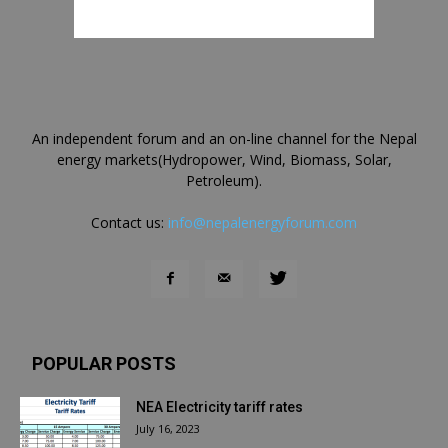
An independent forum and an on-line channel for the Nepal
energy markets(Hydropower, Wind, Biomass, Solar,
Petroleum).
Contact us:
info@nepalenergyforum.com
POPULAR POSTS
NEA Electricity tariff rates
July 16, 2023