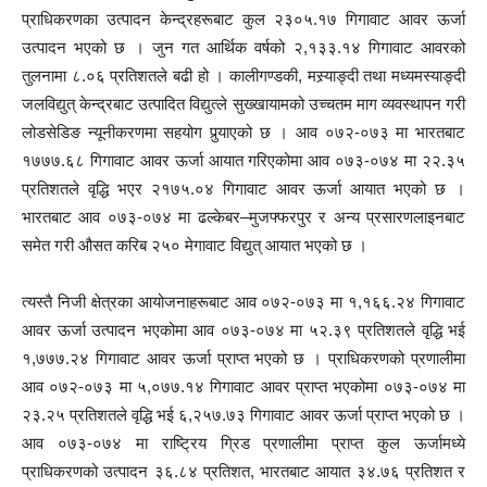
प्राधिकरणका उत्पादन केन्द्रहरूबाट कुल २३०५.१७ गिगावाट आवर ऊर्जा
उत्पादन भएको छ । जुन गत आर्थिक वर्षको २,१३३.१४ गिगावाट आवरको
तुलनामा ८.०६ प्रतिशतले बढी हो । कालीगण्डकी, मस्र्याङ्दी तथा मध्यमस्याङ्दी
जलविद्युत् केन्द्रबाट उत्पादित विद्युत्ले सुख्खायामको उच्चतम माग व्यवस्थापन गरी
लोडसेडिङ न्यूनीकरणमा सहयोग पु
याएको छ । आव ०७२-०७३ मा भारतबाट
१७७७.६८ गिगावाट आवर ऊर्जा आयात गरिएकोमा आव ०७३-०७४ मा २२.३५
प्रतिशतले वृद्धि भएर २१७५.०४ गिगावाट आवर ऊर्जा आयात भएको छ ।
भारतबाट आव ०७३-०७४ मा ढल्केबर–मुजफ्फरपुर र अन्य प्रसारणलाइनबाट
समेत गरी औसत करिब २५० मेगावाट विद्युत् आयात भएको छ ।
त्यस्तै निजी क्षेत्रका आयोजनाहरूबाट आव ०७२-०७३ मा १,१६६.२४ गिगावाट
आवर ऊर्जा उत्पादन भएकोमा आव ०७३-०७४ मा ५२.३९ प्रतिशतले वृद्धि भई
१,७७७.२४ गिगावाट आवर ऊर्जा प्राप्त भएको छ । प्राधिकरणको प्रणालीमा
आव ०७२-०७३ मा ५,०७७.१४ गिगावाट आवर प्राप्त भएकोमा ०७३-०७४ मा
२३.२५ प्रतिशतले वृद्धि भई ६,२५७.७३ गिगावाट आवर ऊर्जा प्राप्त भएको छ ।
आव ०७३-०७४ मा राष्ट्रिय ग्रिड प्रणालीमा प्राप्त कुल ऊर्जामध्ये
प्राधिकरणको उत्पादन ३६.८४ प्रतिशत, भारतबाट आयात ३४.७६ प्रतिशत र