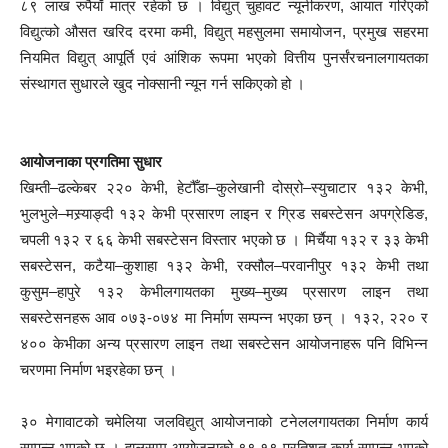
८९ लाख रुपैयाँ मात्र रहेको छ । विद्युत् चुहावट न्यूनीकरण, आयात गरिएको
विद्युत्को औसत खरिद दरमा कमी, विद्युत् महसुलमा समायोजन, प्रमुख सहरमा
नियमित विद्युत् आपूर्ति एवं आंशिक रूपमा भएको वित्तीय पुनर्संरचनालगायतका
संस्थागत सुधारले खुद नोक्सानी न्यून गर्न सकिएको हो ।
आयोजनाका प्रगतिमा सुधार
खिम्ती–ढल्केबर २२० केभी, हेटौँडा–कुलेखानी दोस्रो–स्युचाटार १३२ केभी,
भुलभुले–मस्र्याङ्दी १३२ केभी प्रसारण लाइन र ग्रिड सबस्टेसन अपग्रेडिङ,
चपली १३२ र ६६ केभी सबस्टेसन विस्तार भएको छ । मिर्चैया १३२ र ३३ केभी
सबस्टेसन, कटैया–कुशाहा १३२ केभी, रक्सौल–परवानीपुर १३२ केभी तथा
कुसुम–हापुरे १३२ केभीलगायतका मुख्य–मुख्य प्रसारण लाइन तथा
सबस्टेसनहरू आव ०७३-०७४ मा निर्माण सम्पन्न भएका छन् । १३२, २२० र
४०० केभीका अन्य प्रसारण लाइन तथा सबस्टेसन आयोजनाहरू पनि विभिन्न
चरणमा निर्माण भइरहेका छन् ।
३० मेगावाटको चमेलिया जलविद्युत् आयोजनाको टनेललगायतका निर्माण कार्य
सम्पन्न भएको छ । हालसम्म आयोजनाको ९९.१९ प्रतिशत कार्य सम्पन्न भएको