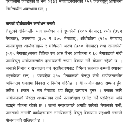
प्रणालीमा जोडिएको छ भने २९३३ मेगावाटबराबरका १५१ जलविद्युत् आयोजना
निर्माणाधीन अवस्थामा छन् ।
मागको दीर्घकालीन सम्बोधन यसरी
विद्युत्को दीर्घकालीन माग सम्बोधन गर्न दूधकोसी (९०० मेगावाट), तमोर (७६२
मेगावाट), उत्तरगंगा (३०० र ६०० मेगावाट), आँधीखोला (१८० मेगावाट)
जलाशयुक्त आयोजनाहरू र माथिल्लो अरुण (७०० मेगावाट) तथा तामाकोसी
(५९५ मेगावाट)जस्ता पिकिङ रन अफ रिभर आयोजना र ६० मेगावाटको मोदी
जलविद्युत् आयोजनासमेत प्रभावकारी रूपमा विकास गर्ने योजना रहेको छ ।
जसको निर्माण र सञ्चालन गर्न प्राधिकरणबाट विभिन्न सहायक कम्पनी स्थापना
भइसकेका छन् । यसबाहेक २१० मेगावाटको चैनपुर–सेती आयोजनासमेत
अधिकतम क्षमतामा विकास र निर्माण गरिनेछ । यी आयोजनाहरू सम्पन्न हुँदा
करिब ३ हजार ५ सय मेगावाट थप विद्युत् उत्पादन हुन्छ । यसका लागि
आयोजनाको विस्तृत अध्ययनका साथै परामर्शदाता छनोट गर्ने प्रक्रिया अघि
बढाइने योजना रहेको छ । ऊर्जा मन्त्रालयले अगाडि सारेको ‘नेपालको पानी,
जनताको लगानी’ कार्यक्रमबाट नागरिकलाई विद्युत् विकासमा सहभागी गराउने
योजना पनि राखिएको छ ।