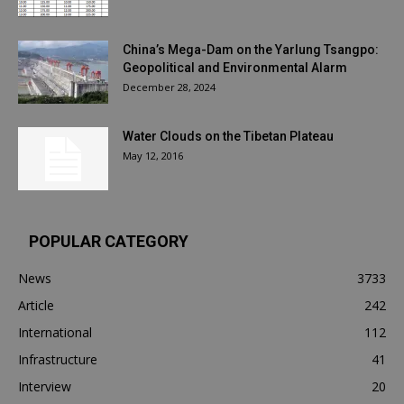
China’s Mega-Dam on the Yarlung Tsangpo:
Geopolitical and Environmental Alarm
December 28, 2024
Water Clouds on the Tibetan Plateau
May 12, 2016
POPULAR CATEGORY
News
3733
Article
242
International
112
Infrastructure
41
Interview
20